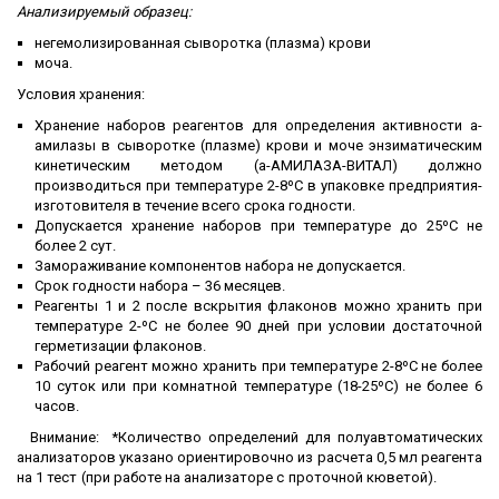
Анализируемый образец:
негемолизированная сыворотка (плазма) крови
моча.
Условия хранения:
Хранение наборов реагентов для определения активности а-
амилазы в сыворотке (плазме) крови и моче энзиматическим
кинетическим методом (а-АМИЛАЗА-ВИТАЛ) должно
производиться при температуре 2-8ºС в упаковке предприятия-
изготовителя в течение всего срока годности.
Допускается хранение наборов при температуре до 25ºС не
более 2 сут.
Замораживание компонентов набора не допускается.
Срок годности набора – 36 месяцев.
Реагенты 1 и 2 после вскрытия флаконов можно хранить при
температуре 2-ºС не более 90 дней при условии достаточной
герметизации флаконов.
Рабочий реагент можно хранить при температуре 2-8ºС не более
10 суток или при комнатной температуре (18-25ºС) не более 6
часов.
Внимание: *Количество определений для полуавтоматических
анализаторов указано ориентировочно из расчета 0,5 мл реагента
на 1 тест (при работе на анализаторе с проточной кюветой).