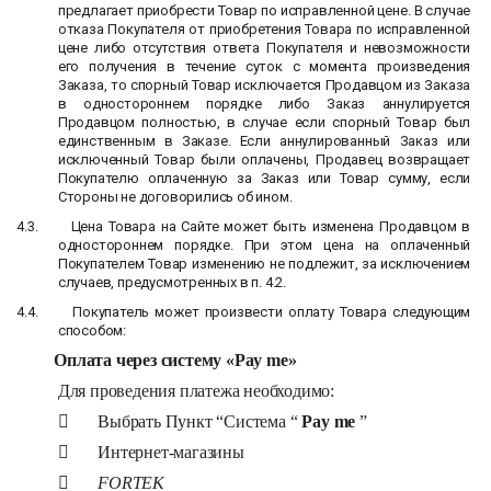
предлагает приобрести Товар по исправленной цене. В случае
отказа Покупателя от приобретения Товара по исправленной
цене либо отсутствия ответа Покупателя и невозможности
его получения в течение суток с момента произведения
Заказа, то спорный Товар исключается Продавцом из Заказа
в одностороннем порядке либо Заказ аннулируется
Продавцом полностью, в случае если спорный Товар был
единственным в Заказе. Если аннулированный Заказ или
исключенный Товар были оплачены, Продавец возвращает
Покупателю оплаченную за Заказ или Товар сумму, если
Стороны не договорились об ином.
4.3.
Цена Товара на Сайте может быть изменена Продавцом в
одностороннем порядке. При этом цена на оплаченный
Покупателем Товар изменению не подлежит, за исключением
случаев, предусмотренных в п.
4
.2.
4.4.
Покупатель может произвести оплату Товара следующим
способом:
Оплата через систему «
Pay
me
»
Для проведения платежа необходимо:
 Выбрать Пункт “Система “
Pay
me
”
 Интернет-магазины

FORTEK