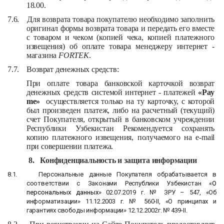
18.00.
7.6.
Для возврата товара покупателю необходимо заполнить
оригинал формы возврата товара и передать его вместе
с товаром и чеком (копией чека, копией платежного
извещения) об оплате товара менеджеру интернет -
магазина
FORTEK
.
7.7.
Возврат денежных средств:
При оплате товара банковской карточкой возврат
денежных средств системой интернет - платежей
«
Pay
me
»
осуществляется только на ту карточку, с которой
был произведен платеж, либо на расчетный (текущий)
счет Покупателя, открытый в банковском учреждении
Республики Узбекистан Рекомендуется сохранять
копию платежного извещения, получаемого на e-mail
при совершении платежа.
8.
Конфиденциальность и защита информации
8.1.
Персональные данные Покупателя обрабатывается в
соответствии с Законами Республики Узбекистан «
О
персональных данных
» 02.07.2019 г. № ЗРУ – 547, «Об
информатизации» 11.12.2003 г. № 560-
II
, «О принципах и
гарантиях свободы информации» 12.12.2002г. № 439-
II
.