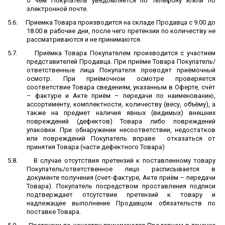
о чем Покупатель уведомляется по телефону и/или по
электронной почте.
5.6.
Приемка Товара производится на складе Продавца
с 9.00 до
18.00 в рабочие дни
, после чего претензии по количеству не
рассматриваются и не принимаются.
5.7.
Приёмка Товара Покупателем производится с участием
представителей Продавца. При приёме Товара Покупатель/
ответственные лица Покупателя проводят приёмочный
осмотр. При приёмочном осмотре проверяется
соответствие Товара сведениям, указанным в Оферте, счёт
– фактуре и Акте приём – передачи по наименованию,
ассортименту, комплектности, количеству (весу, объёму), а
также на предмет наличия явных (видимых) внешних
повреждений (дефектов) Товара либо повреждений
упаковки. При обнаружении несоответствии, недостатков
или повреждений Покупатель вправе
отказаться от
принятия Товара (части дефектного Товара)
5.8.
В случае отсутствия претензий к
п
оставленному товару
Покупатель
/ответственное лицо
расписывается в
документе получения (
счет-фактуре, Акте приём – передачи
Товара
). Покупатель посредством проставления подписи
подтверждает отсутствие претензий к товару и
надлежащее выполнение Продавцом обязательств по
поставке Товара.