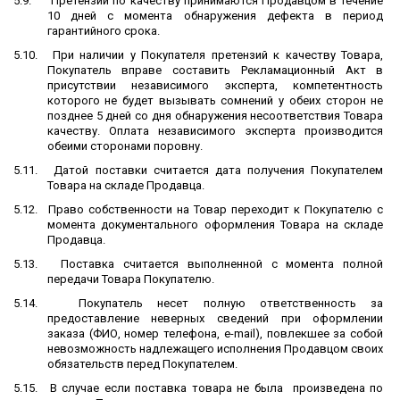
5.9.
Претензии по качеству принимаются Продавцом в течение
10 дней с момента обнаружения дефекта в период
гарантийного срока.
5.10.
При наличии у Покупателя претензий к качеству Товара,
Покупатель вправе составить Рекламационный Акт в
присутствии независимого эксперта, компетентность
которого не будет вызывать сомнений у обеих сторон не
позднее 5 дней со дня обнаружения несоответствия Товара
качеству. Оплата независимого эксперта производится
обеими сторонами поровну.
5.11.
Датой поставки считается дата получения Покупателем
Товара на складе Продавца.
5.12.
Право собственности на Товар переходит к Покупателю с
момента документального оформления Товара на складе
Продавца.
5.13.
Поставка считается выполненной с момента полной
передачи Товара Покупателю.
5.14.
Покупатель несет полную ответственность за
предоставление неверных сведений при оформлении
заказа (ФИО, номер телефона, e-mail), повлекшее за собой
невозможность надлежащего исполнения Продавцом своих
обязательств перед Покупателем.
5.15.
В случае если поставка товара не была
произведена по