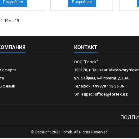
Подробнее
Подробнее
1-19 из 19
КОМПАНИЯ
КОНТАКТ
OOO "Fortek"
я оферта
100170, г. Ташкент, Мирзо-Улугбекс
та
ул. Сайрам, 6-й проезд, д.13А.
ь с нами
Телефон:
+99878 113 36 36
Эл. адрес:
office@fortek.uz
ПОДПИ
© Copyright 2026 Fortek. All Rights Reserved.