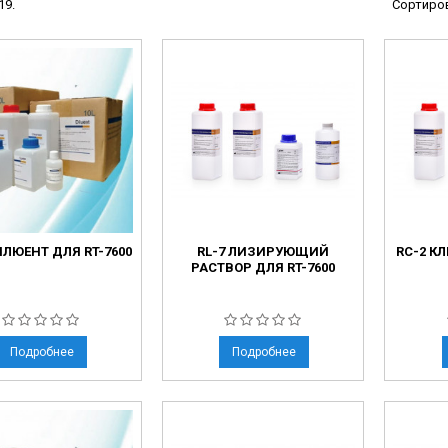
19.
Сортиров
ы
ие анализаторы
ы
 новорожденных
ы и вошеры
нта
ИЛЮЕНТ ДЛЯ RT-7600
RL-7 ЛИЗИРУЮЩИЙ
RC-2 К
ые и инфузионные
РАСТВОР ДЛЯ RT-7600
ы
оборудование и маммографы
овати
Подробнее
Подробнее
графы
лографы