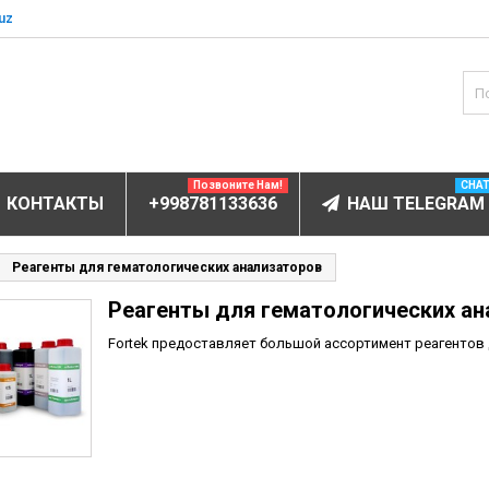
uz
Позвоните Нам!
CHA
КОНТАКТЫ
+998781133636
НАШ TELEGRAM
БОРУДОВАНИЕ
Реагенты для гематологических анализаторов
Реагенты для гематологических ан
ов и электролитов
мунофлюоресцентный
Fortek предоставляет большой ассортимент реагентов 
мунохемилюминесцентные (ИХЛА)
чи
анализаторы
пы