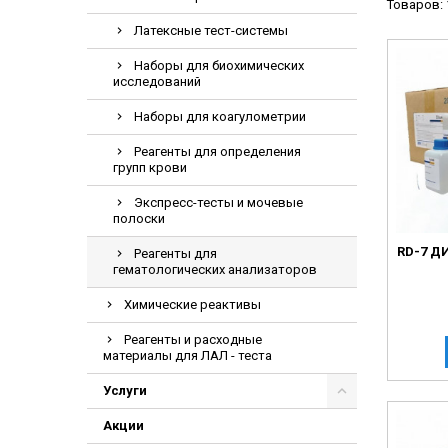
Товаров: 
Видеоэндоскоп
Латексные тест-системы
Гематологическ
Наборы для биохимических
Дефибриллятор
исследований
Инкубаторы для
Наборы для коагулометрии
ИФА-анализатор
Реагенты для определения
Коагулометрия
групп крови
ЛОР-Комбайны
Экспресс-тесты и мочевые
полоски
Мониторы пацие
RD-7 Д
Реагенты для
Насосы шприцев
гематологических анализаторов
ПЦР анализатор
Химические реактивы
Рентгеновское 
Реагенты и расходные
Тракционные кр
материалы для ЛАЛ - теста
УЗИ аппараты
Услуги
Электрокардио
Акции
Электроэнцефа