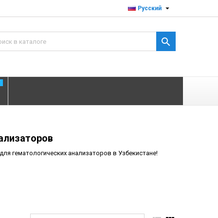

Русский

T
ализаторов
для гематологических анализаторов в Узбекистане!