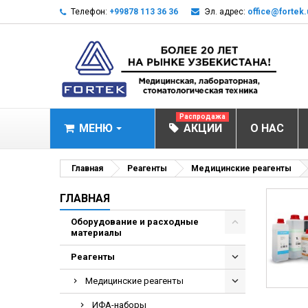
Телефон:
+99878 113 36 36
Эл. адрес:
office@fortek.
Распродажа
МЕНЮ
АКЦИИ
О НАС
МЕДИЦИНСКОЕ О
Главная
Реагенты
Медицинские реагенты
Анализаторы газ
ГЛАВНАЯ
Анализатор им
Оборудование и расходные
материалы
Анализаторы им
Анализаторы мо
Реагенты
Биохимические 
Медицинские реагенты
Видеокольпоско
ИФА-наборы