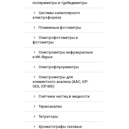
поляриметры и турбидиметры
Электрохирурги
Системы капиллярного
Экстракторы нук
электрофореза
Пламенные фотометры
Спектрофотометры и
фотометры
Спектрометры инфракрасные
и ИК-Фурье
Спектрофлуориметры
Спектрометры для
элементного анализа (AAC, ICP-
OES, ICP-MS)
Счётчики частиц в жидкости
Термоанализ
Титраторы
Хроматографы газовые