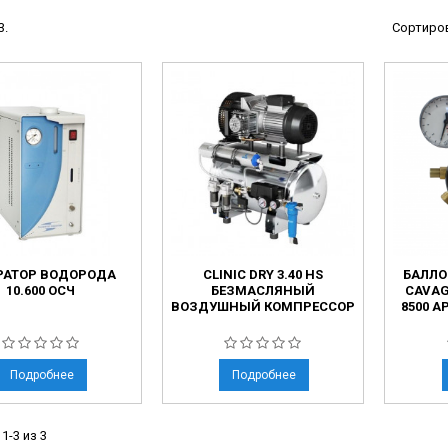
ы
3.
Сортиров
ие анализаторы
ы
 новорожденных
ы и вошеры
нта
ые и инфузионные
РАТОР ВОДОРОДА
CLINIC DRY 3.40 HS
БАЛЛО
ы
10.600 ОСЧ
БЕЗМАСЛЯНЫЙ
CAVAG
ВОЗДУШНЫЙ КОМПРЕССОР
8500 А
оборудование и маммографы
овати
Подробнее
Подробнее
графы
лографы
1-3 из 3