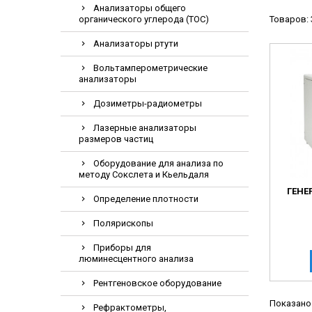
Анализаторы общего
Видеоэндоскоп
органического углерода (TOC)
Товаров: 
Гематологическ
Анализаторы ртути
Дефибриллятор
Вольтамперометрические
Инкубаторы для
анализаторы
ИФА-анализатор
Дозиметры-радиометры
Коагулометрия
Лазерные анализаторы
ЛОР-Комбайны
размеров частиц
Мониторы пацие
Оборудование для анализа по
методу Сокслета и Кьельдаля
Насосы шприцев
ГЕНЕ
ПЦР анализатор
Определение плотности
Рентгеновское 
Полярископы
Тракционные кр
Приборы для
люминесцентного анализа
УЗИ аппараты
Электрокардио
Рентгеновское оборудование
Электроэнцефа
Показано 
Рефрактометры,