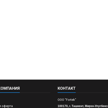
КОМПАНИЯ
КОНТАКТ
OOO "Fortek"
я оферта
100170, г. Ташкент, Мирзо-Улугбекс