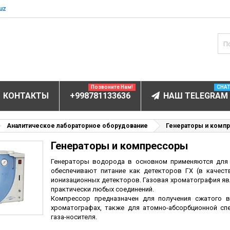
uz
Позвоните Нам!
CHA
КОНТАКТЫ
+998781133636
НАШ TELEGRAM
БОРУДОВАНИЕ
Аналитическое лабораторное оборудование
Генераторы и комп
Генераторы и компрессоры
ов и электролитов
мунофлюоресцентный
Генераторы водорода в основном применяются для 
обеспечивают питание как детекторов ГХ (в качеств
мунохемилюминесцентные (ИХЛА)
ионизационных детекторов. Газовая хроматография я
практически любых соединений.
чи
Компрессор предназначен для получения сжатого в
анализаторы
хроматографах, также для атомно-абсорбционной сп
газа-носителя.
пы