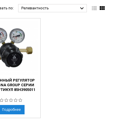



ать по:
Релевантность
ННЫЙ РЕГУЛЯТОР
NA GROUP СЕРИИ
РТИКУЛ 85Н3905011
Подробнее