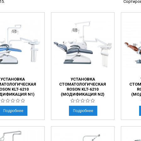
15.
Сортиров
ы
ие анализаторы
ы
 новорожденных
ы и вошеры
нта
УСТАНОВКА
УСТАНОВКА
ые и инфузионные
МАТОЛОГИЧЕСКАЯ
СТОМАТОЛОГИЧЕСКАЯ
СТОМ
OSON KLT-6210
ROSON KLT-6210
R
ы
ДИФИКАЦИЯ N1)
(МОДИФИКАЦИЯ N2)
(МО
оборудование и маммографы
овати
Подробнее
Подробнее
графы
лографы