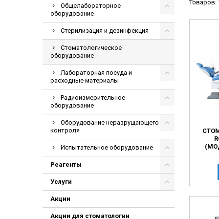
Товаров: 
Общелабораторное
Видеоэндоскоп
оборудование
Гематологическ
Стерилизация и дезинфекция
Дефибриллятор
Стоматологическое
Инкубаторы для
оборудование
ИФА-анализатор
Лабораторная посуда и
Коагулометрия
расходные материалы
ЛОР-Комбайны
Радиоизмерительное
оборудование
Мониторы пацие
Оборудование неразрущающего
Насосы шприцев
контроля
СТО
R
ПЦР анализатор
(МО
Испытательное оборудование
Рентгеновское 
Реагенты
Тракционные кр
Услуги
УЗИ аппараты
Электрокардио
Акции
Электроэнцефа
Акции для стоматологии