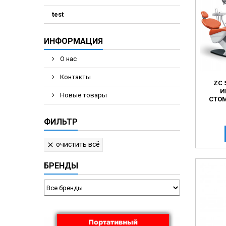
Электрохирурги
test
Экстракторы нук
ИНФОРМАЦИЯ
О нас
Контакты
ZC 
И
Новые товары
СТО
ФИЛЬТР
очистить всё

БРЕНДЫ