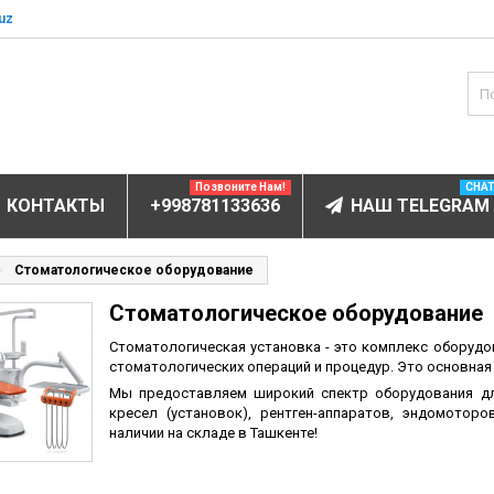
uz
Позвоните Нам!
CHA
КОНТАКТЫ
+998781133636
НАШ TELEGRAM
БОРУДОВАНИЕ
Стоматологическое оборудование
Стоматологическое оборудование
ов и электролитов
мунофлюоресцентный
Стоматологическая установка - это комплекс оборуд
стоматологических операций и процедур. Это основна
мунохемилюминесцентные (ИХЛА)
Мы предоставляем широкий спектр оборудования дл
чи
кресел (установок), рентген-аппаратов, эндомотор
наличии на складе в Ташкенте!
анализаторы
пы