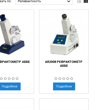



ать по:
Релевантность
ЕФРАКТОМЕТР АББЕ
AR2008 РЕФРАКТОМЕТР
АББЕ
Подробнее
Подробнее