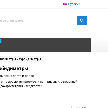

Русский

T
ляриметры и турбидиметры
урбидиметры
мления света в среде.
 угла вращения плоскости поляризации, вызванной
(сахарометрия) и жидкостей.