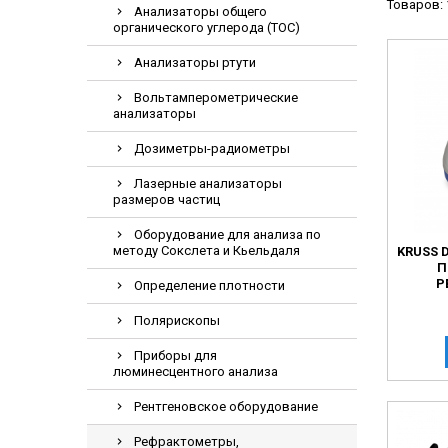
Товаров: 
Анализаторы общего
Видеоэндоскоп
органического углерода (TOC)
Гематологическ
Анализаторы ртути
Дефибриллятор
Вольтамперометрические
Инкубаторы для
анализаторы
ИФА-анализатор
Дозиметры-радиометры
Коагулометрия
Лазерные анализаторы
ЛОР-Комбайны
размеров частиц
Мониторы пацие
Оборудование для анализа по
методу Сокслета и Кьельдаля
KRUSS 
Насосы шприцев
П
Р
ПЦР анализатор
Определение плотности
Рентгеновское 
Полярископы
Тракционные кр
Приборы для
люминесцентного анализа
УЗИ аппараты
Электрокардио
Рентгеновское оборудование
Электроэнцефа
Рефрактометры,