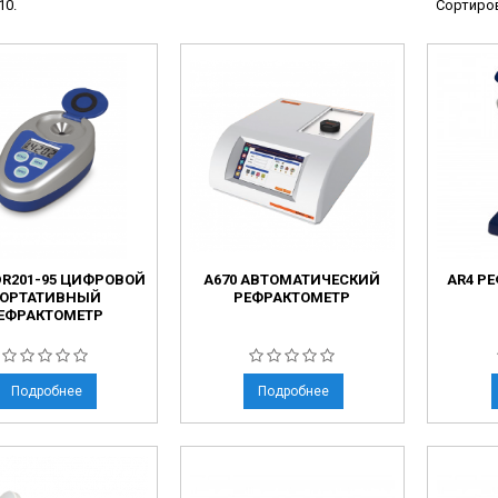
10.
Сортиров
ы
ие анализаторы
ы
 новорожденных
ы и вошеры
нта
DR201-95 ЦИФРОВОЙ
A670 АВТОМАТИЧЕСКИЙ
AR4 Р
ые и инфузионные
ОРТАТИВНЫЙ
РЕФРАКТОМЕТР
ЕФРАКТОМЕТР
ы
оборудование и маммографы
овати
Подробнее
Подробнее
графы
лографы