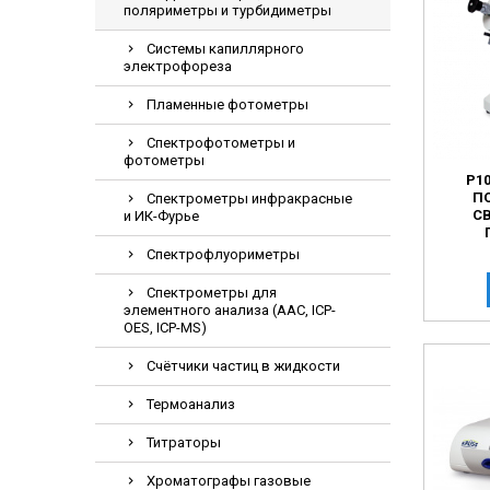
поляриметры и турбидиметры
Электрохирурги
Системы капиллярного
Экстракторы нук
электрофореза
Пламенные фотометры
Спектрофотометры и
фотометры
P1
П
Спектрометры инфракрасные
С
и ИК-Фурье
Спектрофлуориметры
Спектрометры для
элементного анализа (AAC, ICP-
OES, ICP-MS)
Счётчики частиц в жидкости
Термоанализ
Титраторы
Хроматографы газовые