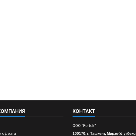
КОМПАНИЯ
КОНТАКТ
OOO "Fortek"
я оферта
100170, г. Ташкент, Мирзо-Улугбекс