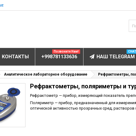
uz
Позвоните Нам!
CHA
КОНТАКТЫ
+998781133636
НАШ TELEGRAM
БОРУДОВАНИЕ
Аналитическое лабораторное оборудование
Рефрактометры, по
Рефрактометры, поляриметры и т
ов и электролитов
мунофлюоресцентный
Рефрактометр — прибор, измеряющий показатель прело
Поляриметр — прибор, предназначенный для измерения
мунохемилюминесцентные (ИХЛА)
оптической активностью прозрачных сред, растворов 
чи
анализаторы
пы