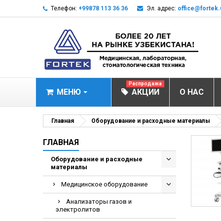
Телефон:
+99878 113 36 36
Эл. адрес:
office@fortek.
Распродажа
МЕНЮ
АКЦИИ
О НАС
МЕДИЦИНСКОЕ О
Главная
Оборудование и расходные материалы
Анализаторы газ
ГЛАВНАЯ
Анализатор им
Оборудование и расходные
материалы
Анализаторы им
Анализаторы мо
Медицинское оборудование
Биохимические 
Анализаторы газов и
электролитов
Видеокольпоско