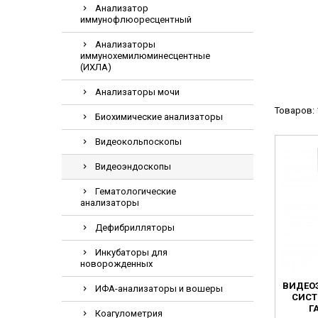
Анализатор
Видеоэндоскоп
иммунофлюоресцентный
Гематологическ
Анализаторы
Дефибриллятор
иммунохемилюминесцентные
(ИХЛА)
Инкубаторы для
Анализаторы мочи
ИФА-анализатор
Товаров: 
Коагулометрия
Биохимические анализаторы
ЛОР-Комбайны
Видеокольпоскопы
Мониторы пацие
Видеоэндоскопы
Насосы шприцев
Гематологические
ПЦР анализатор
анализаторы
Рентгеновское 
Дефибрилляторы
Тракционные кр
Инкубаторы для
новорожденных
УЗИ аппараты
ВИДЕО
Электрокардио
ИФА-анализаторы и вошеры
СИСТ
Электроэнцефа
Г
Коагулометрия