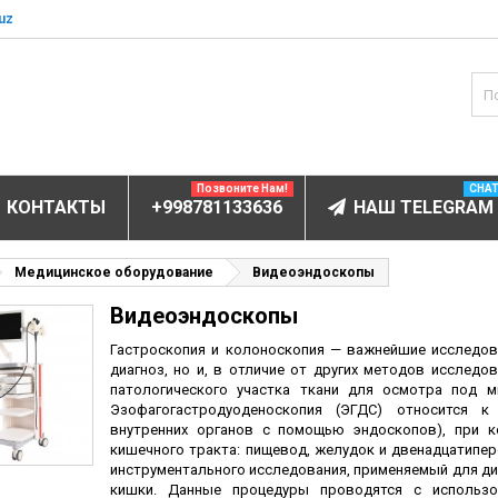
uz
Позвоните Нам!
CHA
КОНТАКТЫ
+998781133636
НАШ TELEGRAM
БОРУДОВАНИЕ
Медицинское оборудование
Видеоэндоскопы
Видеоэндоскопы
ов и электролитов
мунофлюоресцентный
Гастроскопия и колоноскопия — важнейшие исследов
диагноз, но и, в отличие от других методов исследо
мунохемилюминесцентные (ИХЛА)
патологического участка ткани для осмотра под 
Эзофагогастродуоденоскопия (ЭГДС) относится к
чи
внутренних органов с помощью эндоскопов), при 
анализаторы
кишечного тракта: пищевод, желудок и двенадцатипе
инструментального исследования, применяемый для ди
пы
кишки. Данные процедуры проводятся с использо