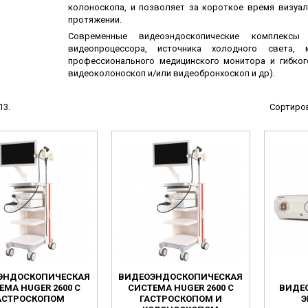
колоноскопа, и позволяет за короткое время визуал
ы
протяжении.
ие анализаторы
Современные видеоэндоскопические комплекс
видеопроцессора, источника холодного света,
ы
профессионального медицинского монитора и гибког
 новорожденных
видеоколоноскоп и/или видеобронхоскоп и др).
ы и вошеры
13.
Сортиров
нта
ые и инфузионные
ы
оборудование и маммографы
овати
ЭНДОСКОПИЧЕСКАЯ
ВИДЕОЭНДОСКОПИЧЕСКАЯ
графы
ЕМА HUGER 2600 С
СИСТЕМА HUGER 2600 С
ВИДЕ
лографы
АСТРОСКОПОМ
ГАСТРОСКОПОМ И
Э