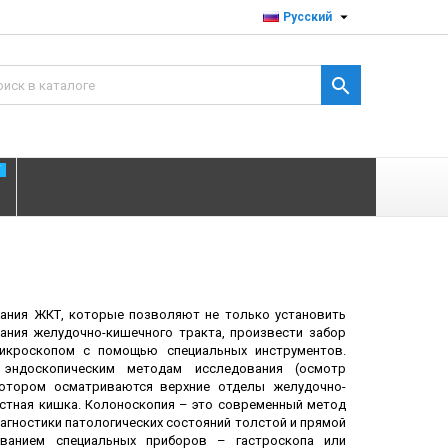

Русский

T
ания ЖКТ, которые позволяют не только установить
вания желудочно-кишечного тракта, произвести забор
микроскопом с помощью специальных инструментов.
 эндоскопическим методам исследования (осмотр
котором осматриваются верхние отделы желудочно-
рстная кишка. Колоноскопия – это современный метод
агностики патологических состояний толстой и прямой
ванием специальных приборов – гастроскопа или