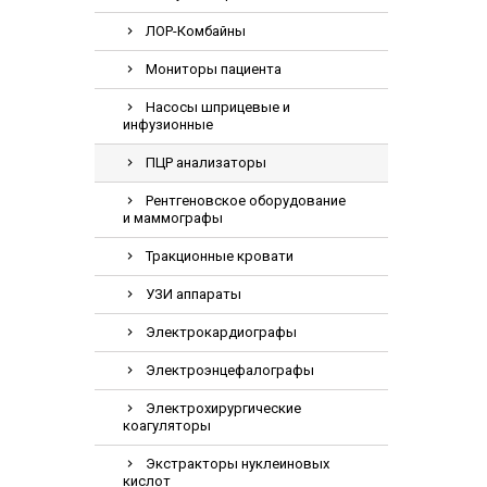
Электрохирурги
ЛОР-Комбайны
Экстракторы нук
Мониторы пациента
Насосы шприцевые и
инфузионные
ПЦР анализаторы
Рентгеновское оборудование
и маммографы
Тракционные кровати
УЗИ аппараты
Электрокардиографы
Электроэнцефалографы
Электрохирургические
коагуляторы
Экстракторы нуклеиновых
кислот