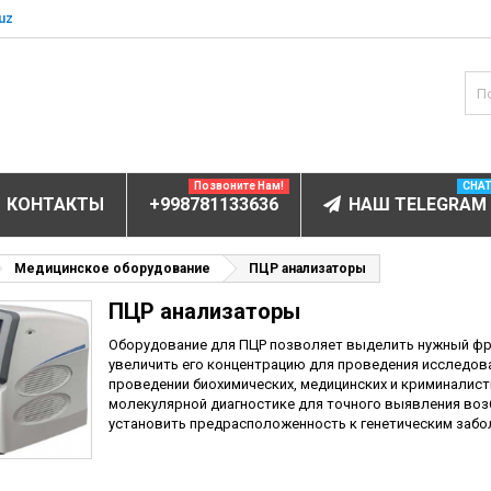
uz
Позвоните Нам!
CHA
КОНТАКТЫ
+998781133636
НАШ TELEGRAM
БОРУДОВАНИЕ
Медицинское оборудование
ПЦР анализаторы
ПЦР анализаторы
ов и электролитов
мунофлюоресцентный
Оборудование для ПЦР позволяет выделить нужный фр
увеличить его концентрацию для проведения исследова
мунохемилюминесцентные (ИХЛА)
проведении биохимических, медицинских и криминалист
молекулярной диагностике для точного выявления возб
чи
установить предрасположенность к генетическим забо
анализаторы
пы