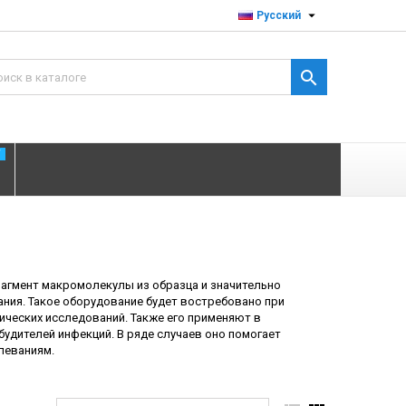

Русский

T
агмент макромолекулы из образца и значительно
ния. Такое оборудование будет востребовано при
ических исследований. Также его применяют в
удителей инфекций. В ряде случаев оно помогает
леваниям.