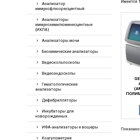
Имеется 1
Анализатор
Видеоэндоскоп
иммунофлюоресцентный
Гематологическ
Анализаторы
Дефибриллятор
иммунохемилюминесцентные
(ИХЛА)
Инкубаторы для
Анализаторы мочи
ИФА-анализатор
Коагулометрия
Биохимические анализаторы
ЛОР-Комбайны
Видеокольпоскопы
Мониторы пацие
Видеоэндоскопы
GE
Насосы шприцев
Гематологические
(А
ПЦР анализатор
анализаторы
ПОЛИМ
Рентгеновское 
РЕАК
Дефибрилляторы
Тракционные кр
Инкубаторы для
новорожденных
УЗИ аппараты
Электрокардио
ИФА-анализаторы и вошеры
Показано 
Электроэнцефа
Коагулометрия