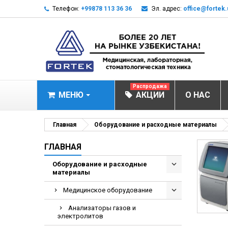
Телефон:
+99878 113 36 36
Эл. адрес:
office@fortek.
Распродажа
МЕНЮ
АКЦИИ
О НАС
МЕДИЦИНСКОЕ О
Главная
Оборудование и расходные материалы
Анализаторы газ
ГЛАВНАЯ
Анализатор им
Оборудование и расходные
материалы
Анализаторы им
Анализаторы мо
Медицинское оборудование
Биохимические 
Анализаторы газов и
электролитов
Видеокольпоско