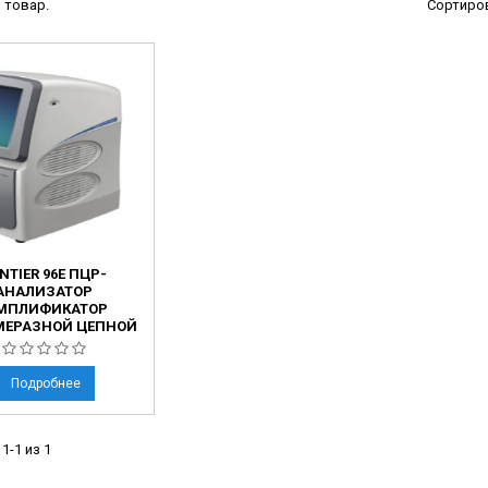
 товар.
Сортиров
ы
ие анализаторы
ы
 новорожденных
ы и вошеры
нта
NTIER 96E ПЦР-
ые и инфузионные
АНАЛИЗАТОР
МПЛИФИКАТОР
ы
ЕРАЗНОЙ ЦЕПНОЙ
оборудование и маммографы
ЦИИ) В РЕАЛЬНОМ
ВРЕМЕНИ
овати
Подробнее
графы
1-1 из 1
лографы