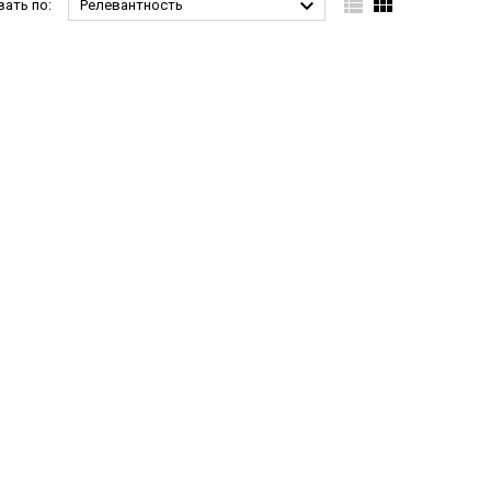



ать по:
Релевантность