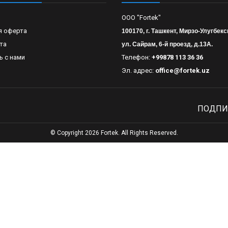
OOO "Fortek"
я оферта
100170, г. Ташкент, Мирзо-Улугбекс
та
ул. Сайрам, 6-й проезд, д.13А.
ь с нами
Телефон:
+99878 113 36 36
Эл. адрес:
office@fortek.uz
ПОДПИ
© Copyright 2026 Fortek. All Rights Reserved.