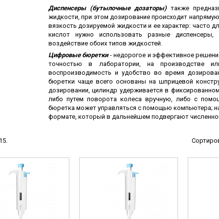
ы
Диспенсеры (бутылочные дозаторы)
также предназ
жидкости, при этом дозирование происходит напрямую
ие анализаторы
вязкость дозируемой жидкости и ее характер: часто д
кислот нужно использовать разные диспенсеры,
ы
воздействие обоих типов жидкостей.
 новорожденных
Цифровые бюретки
- недорогое и эффективное решени
точностью в лаборатории, на производстве ил
ы и вошеры
воспроизводимость и удобство во время дозирован
бюретки чаще всего основаны на шприцевой констру
дозировании, цилиндр удерживается в фиксированном
либо путем поворота колеса вручную, либо с помо
бюретка может управляться с помощью компьютера; н
нта
формате, который в дальнейшем подвергают численной 
ые и инфузионные
ы
15.
Сортиров
оборудование и маммографы
овати
графы
лографы