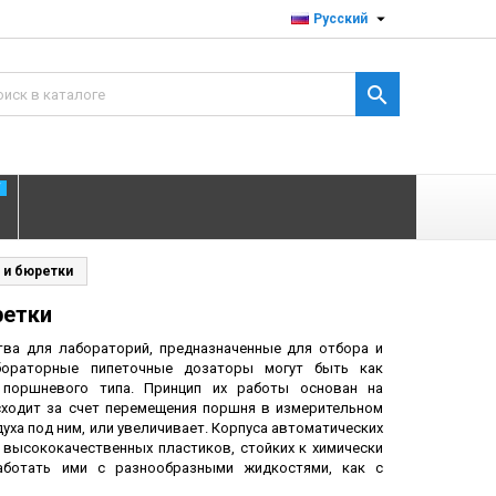

Русский

T
 и бюретки
ретки
ва для лабораторий, предназначенные
для отбора и
бораторные пипеточные дозаторы могут быть как
 поршневого типа. Принцип их работы основан на
ходит за счет перемещения поршня в измерительном
уха под ним, или увеличивает. Корпуса автоматических
высококачественных пластиков, стойких к химически
аботать ими с разнообразными жидкостями, как с