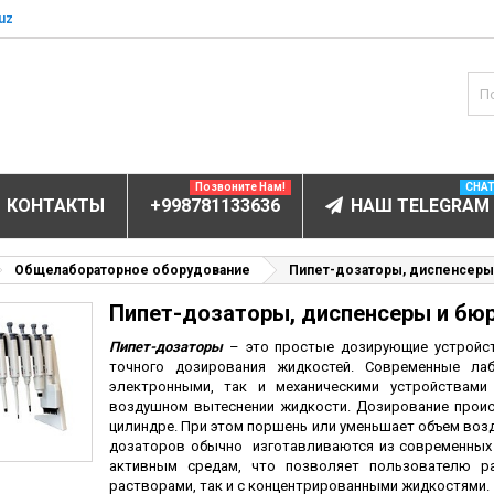
uz
Позвоните Нам!
CHA
КОНТАКТЫ
+998781133636
НАШ TELEGRAM
БОРУДОВАНИЕ
Общелабораторное оборудование
Пипет-дозаторы, диспенсеры
Пипет-дозаторы, диспенсеры и бю
ов и электролитов
мунофлюоресцентный
Пипет-дозаторы
– это простые дозирующие устройст
точного дозирования жидкостей
. Современные ла
мунохемилюминесцентные (ИХЛА)
электронными, так и механическими устройствами
воздушном вытеснении жидкости. Дозирование проис
чи
цилиндре. При этом поршень или уменьшает объем возд
анализаторы
дозаторов обычно изготавливаются из современных 
активным средам, что позволяет пользователю р
пы
растворами, так и с концентрированными жидкостями.