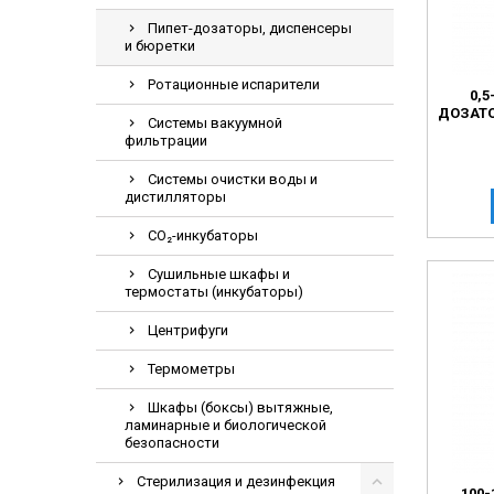
Электрохирурги
Пипет-дозаторы, диспенсеры
и бюретки
Экстракторы нук
Ротационные испарители
0,
ДОЗАТО
Системы вакуумной
фильтрации
Системы очистки воды и
дистилляторы
СО₂-инкубаторы
Сушильные шкафы и
термостаты (инкубаторы)
Центрифуги
Термометры
Шкафы (боксы) вытяжные,
ламинарные и биологической
безопасности
Стерилизация и дезинфекция
100-