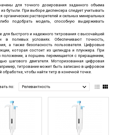
начены для точного дозирования заданного объема
 из бутыли. При выборе диспенсера следует учитывать
ля органических растворителей и сильных минеральных
 либо подобрать модель, способную выдерживать
е для быстрого и надежного титрования с высочайшей
и в полевых условиях. Обеспечивают точность,
ия, а также безопасность пользователя. Цифровые
кции, которая состоит из цилиндра и плунжера. При
 положении, а поршень перемещается с приращением,
щью шагового двигателя. Моторизованная цифровая
апример, титрование может быть записано в цифровом
обработке, чтобы найти титр в конечной точке.



ать по:
Релевантность