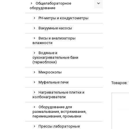
Общелабораторное
Видеоэндоскоп
оборудование
Гематологическ
PH-метры и кондуктометры
Дефибриллятор
Вакуумные насосы
Инкубаторы для
Весы и анализаторы
ИФА-анализатор
влажности
Коагулометрия
Водяные и
ЛОР-Комбайны
сухонагревательные бани
(термоблоки)
Мониторы пацие
Микроскопы
Насосы шприцев
ПЦР анализатор
Муфельные печи
Товаров: 
Рентгеновское 
Нагревательные плитки и
колбонагреватели
Тракционные кр
Оборудование для
УЗИ аппараты
размалывания, встряхивания,
перемешивания, промывки
Электрокардио
Электроэнцефа
Прессы лабораторные