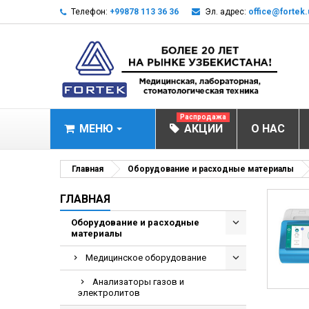
Телефон:
+99878 113 36 36
Эл. адрес:
office@fortek.
Распродажа
МЕНЮ
АКЦИИ
О НАС
МЕДИЦИНСКОЕ О
Главная
Оборудование и расходные материалы
Анализаторы газ
ГЛАВНАЯ
Анализатор им
Оборудование и расходные
материалы
Анализаторы им
Анализаторы мо
Медицинское оборудование
Биохимические 
Анализаторы газов и
электролитов
Видеокольпоско