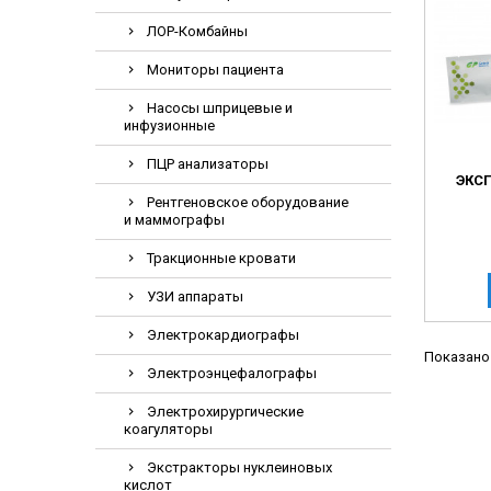
Электрохирурги
ЛОР-Комбайны
Экстракторы нук
Мониторы пациента
Насосы шприцевые и
инфузионные
ПЦР анализаторы
ЭКСП
Рентгеновское оборудование
и маммографы
Тракционные кровати
УЗИ аппараты
Электрокардиографы
Показано 
Электроэнцефалографы
Электрохирургические
коагуляторы
Экстракторы нуклеиновых
кислот