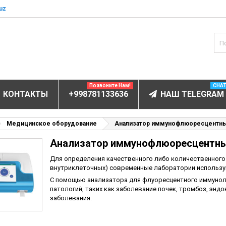
uz
Позвоните Нам!
CHA
КОНТАКТЫ
+998781133636
НАШ TELEGRAM
БОРУДОВАНИЕ
Медицинское оборудование
Анализатор иммунофлюоресцентн
Анализатор иммунофлюоресцентн
ов и электролитов
мунофлюоресцентный
Для определения качественного либо количественного
внутриклеточных) современные лаборатории использу
мунохемилюминесцентные (ИХЛА)
С помощью анализатора для флуоресцентного иммунол
чи
патологий, таких как заболевание почек, тромбоз, эн
заболевания.
анализаторы
пы