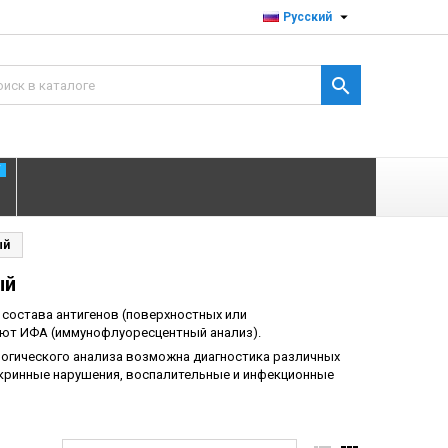

Русский

T
ый
ый
 состава антигенов (поверхностных или
ют ИФА (иммунофлуоресцентный анализ).
огического анализа возможна диагностика различных
докринные нарушения, воспалительные и инфекционные