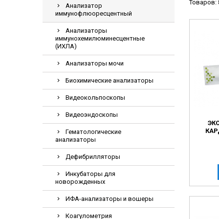
Товаров: 
Анализатор
Видеоэндоскоп
иммунофлюоресцентный
Гематологическ
Анализаторы
Дефибриллятор
иммунохемилюминесцентные
(ИХЛА)
Инкубаторы для
Анализаторы мочи
ИФА-анализатор
Коагулометрия
Биохимические анализаторы
ЛОР-Комбайны
Видеокольпоскопы
Мониторы пацие
Видеоэндоскопы
ЭК
Насосы шприцев
КАР
Гематологические
ПЦР анализатор
анализаторы
Рентгеновское 
Дефибрилляторы
Тракционные кр
Инкубаторы для
новорожденных
УЗИ аппараты
Электрокардио
ИФА-анализаторы и вошеры
Электроэнцефа
Коагулометрия