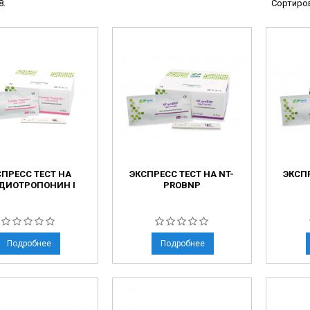
8.
Сортиров
ы
ие анализаторы
ы
 новорожденных
ы и вошеры
нта
СПРЕСС ТЕСТ НА
ЭКСПРЕСС ТЕСТ НА NT-
ЭКСПР
ые и инфузионные
ДИОТРОПОНИН I
PROBNP
ы
оборудование и маммографы
овати
Подробнее
Подробнее
графы
лографы