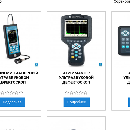
6.
Сортиров
ы
ие анализаторы
ы
 новорожденных
ы и вошеры
нта
MINI МИНИАТЮРНЫЙ
А1212 MASTER
ые и инфузионные
ЬТРАЗВУКОВОЙ
УЛЬТРАЗВУКОВОЙ
УЛ
ДЕФЕКТОСКОП
ДЕФЕКТОСКОП
Д
ы
оборудование и маммографы
овати
Подробнее
Подробнее
графы
лографы