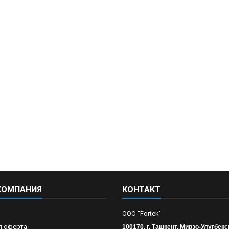
КОМПАНИЯ
КОНТАКТ
OOO "Fortek"
я оферта
100170, г. Ташкент, Мирзо-Улугбекс