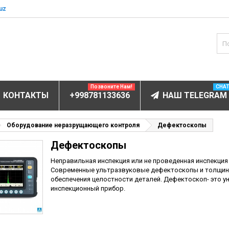
uz
Позвоните Нам!
CHA
КОНТАКТЫ
+998781133636
НАШ TELEGRAM
БОРУДОВАНИЕ
Оборудование неразрущающего контроля
Дефектоскопы
Дефектоскопы
ов и электролитов
мунофлюоресцентный
Неправильная инспекция или не проведенная инспекция
Современные ультразвуковые дефектоскопы и толщино
мунохемилюминесцентные (ИХЛА)
обеспечения целостности деталей. Дефектоскоп- это 
инспекционный прибор.
чи
анализаторы
пы