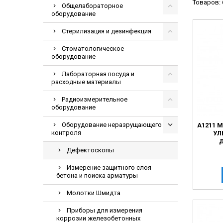
Товаров: 
Общелабораторное
Видеоэндоскоп
оборудование
Гематологическ
Стерилизация и дезинфекция
Дефибриллятор
Стоматологическое
Инкубаторы для
оборудование
ИФА-анализатор
Лабораторная посуда и
Коагулометрия
расходные материалы
ЛОР-Комбайны
Радиоизмерительное
оборудование
Мониторы пацие
Оборудование неразрущающего
А1211 
Насосы шприцев
контроля
УЛ
ПЦР анализатор
Дефектоскопы
Рентгеновское 
Измерение защитного слоя
Тракционные кр
бетона и поиска арматуры
УЗИ аппараты
Молотки Шмидта
Электрокардио
Приборы для измерения
Электроэнцефа
коррозии железобетонных