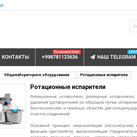
uz
Позвоните Нам!
CHA
КОНТАКТЫ
+998781133636
НАШ TELEGRAM
БОРУДОВАНИЕ
Общелабораторное оборудование
Ротационные испарители
Ротационные испарители
ов и электролитов
мунофлюоресцентный
Ротационные испарители (роторные испарители)
—
удаления растворителей из образцов путем испарен
мунохемилюминесцентные (ИХЛА)
биотехнологиях и смежных областях для концентраци
очистке соединений.
чи
анализаторы
Основной принцип: низкокипящие (легколетучие)
фракции (дистиллята), высококипящие (труднолетуч
пы