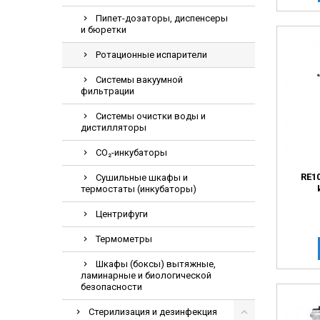
Электрохирурги
Пипет-дозаторы, диспенсеры
и бюретки
Экстракторы нук
Ротационные испарители
Системы вакуумной
фильтрации
Системы очистки воды и
дистилляторы
СО₂-инкубаторы
RE1
Сушильные шкафы и
термостаты (инкубаторы)
Центрифуги
Термометры
Шкафы (боксы) вытяжные,
ламинарные и биологической
безопасности
Стерилизация и дезинфекция