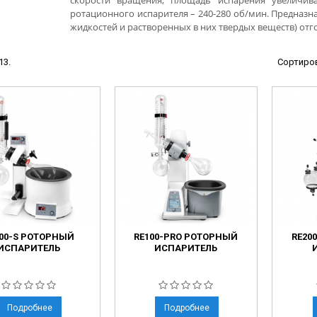
скорости вращения, площадь испарения увеличива
ы
ротационного испарителя – 240-280 об/мин. Предназн
жидкостей и растворенных в них твердых веществ) отг
ие анализаторы
ы
13.
Сортиров
 новорожденных
ы и вошеры
нта
ые и инфузионные
ы
оборудование и маммографы
00-S РОТОРНЫЙ
RE100-PRO РОТОРНЫЙ
RE20
овати
ИСПАРИТЕЛЬ
ИСПАРИТЕЛЬ
графы
лографы
Подробнее
Подробнее