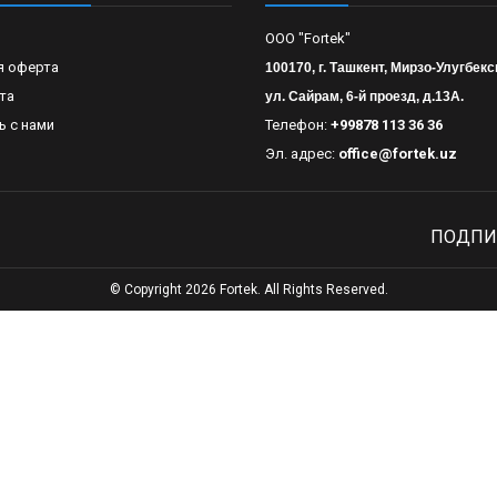
OOO "Fortek"
я оферта
100170, г. Ташкент, Мирзо-Улугбекс
та
ул. Сайрам, 6-й проезд, д.13А.
ь с нами
Телефон:
+99878 113 36 36
Эл. адрес:
office@fortek.uz
ПОДПИ
© Copyright 2026 Fortek. All Rights Reserved.