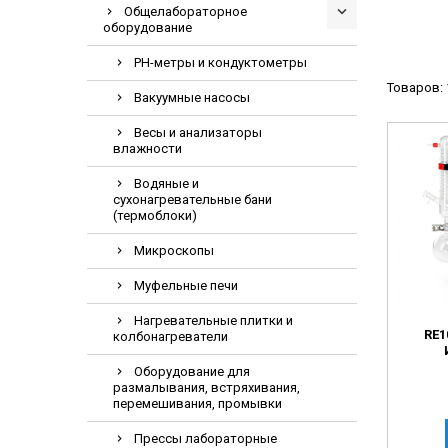
Общелабораторное
Видеоэндоскоп
оборудование
Гематологическ
PH-метры и кондуктометры
Дефибриллятор
Товаров: 
Вакуумные насосы
Инкубаторы для
Весы и анализаторы
ИФА-анализатор
влажности
Коагулометрия
Водяные и
ЛОР-Комбайны
сухонагревательные бани
(термоблоки)
Мониторы пацие
Микроскопы
Насосы шприцев
ПЦР анализатор
Муфельные печи
Рентгеновское 
Нагревательные плитки и
RE1
колбонагреватели
Тракционные кр
Оборудование для
УЗИ аппараты
размалывания, встряхивания,
перемешивания, промывки
Электрокардио
Электроэнцефа
Прессы лабораторные