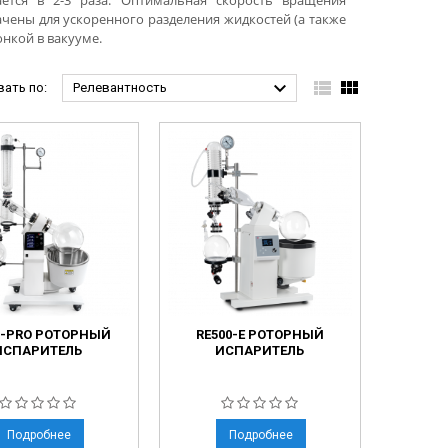
ется в 2-3 раза. Оптимальная скорость вращения
ачены для ускоренного разделения жидкостей (а также
онкой в вакууме.



ать по:
Релевантность
0-PRO РОТОРНЫЙ
RE500-E РОТОРНЫЙ
ИСПАРИТЕЛЬ
ИСПАРИТЕЛЬ
Подробнее
Подробнее