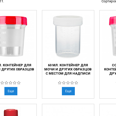
11.
Сортиров
ческие системы
ие анализаторы
ы
 новорожденных
ы и вошеры
нта
Л. КОНТЕЙНЕР ДЛЯ
60 МЛ. КОНТЕЙНЕР ДЛЯ
CO
ые и инфузионные
 ДРУГИХ ОБРАЗЦОВ
МОЧИ И ДРУГИХ ОБРАЗЦОВ
КОНТЕ
С МЕСТОМ ДЛЯ НАДПИСИ
ДРУ
ы
аппараты
овати
Еще
Еще
графы
лографы