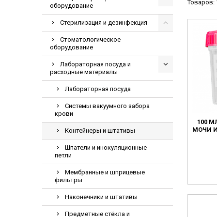
Товаров: 
оборудование
Видеоэндоскопи
Гематологическ
Стерилизация и дезинфекция
Дефибриллятор
Стоматологическое
оборудование
Инкубаторы для
Лабораторная посуда и
ИФА-анализатор
расходные материалы
Коагулометрия
Лабораторная посуда
ЛОР-Комбайны
Системы вакуумного забора
Мониторы пацие
крови
100 М
Насосы шприцев
МОЧИ И
Контейнеры и штативы
ПЦР анализатор
Шпатели и инокуляционные
Рентгеновские 
петли
Тракционные кр
Мембранные и шприцевые
фильтры
УЗИ аппараты
Электрокардио
Наконечники и штативы
Электроэнцефа
Предметные стёкла и