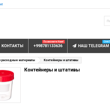
uz
Позвоните Нам!
CHA
КОНТАКТЫ
+998781133636
НАШ TELEGRAM
БОРУДОВАНИЕ
и расходные материалы
Контейнеры и штативы
Контейнеры и штативы
ектролитов
мунофлюоресцентный
мунохемилюминесцентные (ИХЛА)
чи
анализаторы
пы