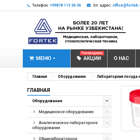
Телефон:
+99878 113 36 36
Эл. адрес:
office@fortek.
Распродажа
МЕНЮ
АКЦИИ
О НАС
МЕДИЦИНСКОЕ О
Главная
Оборудование
Лабораторная посуда 
Анализаторы эл
ГЛАВНАЯ
Анализатор им
Оборудование
Анализаторы им
Медицинское оборудование
Анализаторы мо
Аналитическое лабораторное
Биохимические 
оборудование
Видеокольпоско
Общелабораторное