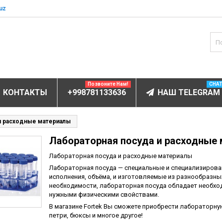
uz
Позвоните Нам!
CHA
КОНТАКТЫ
+998781133636
НАШ TELEGRAM
БОРУДОВАНИЕ
и расходные материалы
Лабораторная посуда и расходные
ектролитов
мунофлюоресцентный
Лабораторная посуда и расходные материалы
Лабораторная посуда — специальные и специализирова
мунохемилюминесцентные (ИХЛА)
исполнения, объёма, и изготовляемые из разнообразны
чи
необходимости, лабораторная посуда обладает необхо
нужными физическими свойствами.
анализаторы
В магазине Fortek Вы сможете приобрести лабораторну
пы
петри, бюксы и многое другое!