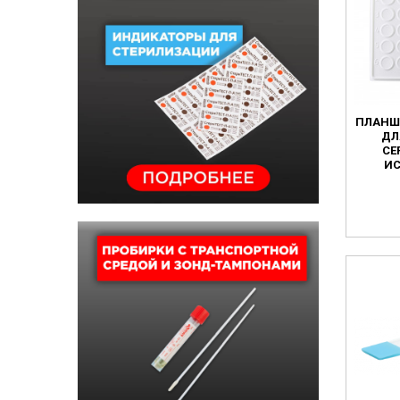
ПЛАНШ
ДЛ
СЕ
И
П