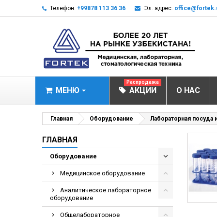
Телефон:
+99878 113 36 36
Эл. адрес:
office@fortek.
Распродажа
МЕНЮ
АКЦИИ
О НАС
МЕДИЦИНСКОЕ О
Главная
Оборудование
Лабораторная посуда 
Анализаторы эл
ГЛАВНАЯ
Анализатор им
Оборудование
Анализаторы им
Медицинское оборудование
Анализаторы мо
Аналитическое лабораторное
Биохимические 
оборудование
Видеокольпоско
Общелабораторное