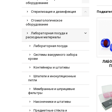
оборудование
Видеоэндоскопи
Гематологическ
Стерилизация и дезинфекция
Подкате
Дефибриллятор
Стоматологическое
оборудование
Инкубаторы для
Лабораторная посуда и
ИФА-анализатор
расходные материалы
Коагулометрия
Лабораторная посуда
ЛОР-Комбайны
Системы вакуумного забора
Мониторы пацие
крови
ЛАБО
Насосы шприцев
П
Контейнеры и штативы
ПЦР анализатор
Шпатели и инокуляционные
Рентгеновские 
петли
Тракционные кр
Мембранные и шприцевые
фильтры
УЗИ аппараты
Электрокардио
Наконечники и штативы
Электроэнцефа
Предметные стёкла и