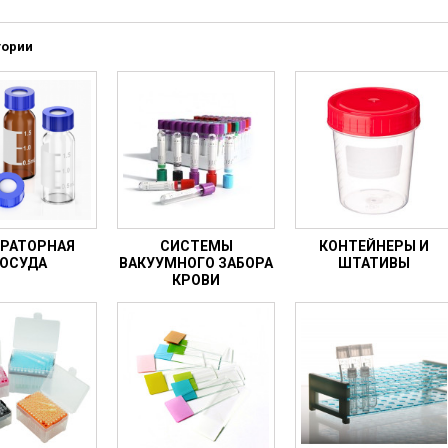
ческие системы
ие анализаторы
гории
ы
 новорожденных
ы и вошеры
нта
РАТОРНАЯ
СИСТЕМЫ
КОНТЕЙНЕРЫ И
ые и инфузионные
ОСУДА
ВАКУУМНОГО ЗАБОРА
ШТАТИВЫ
КРОВИ
ы
аппараты
овати
графы
лографы