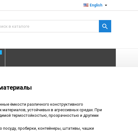

English

T
 материалы
нные ёмкости различного конструктивного
х материалов, устойчивых в агрессивных средах. При
димой термостойкостью, прозрачностью и другими
ю посуду, пробирки, контейнеры, штативы, чашки