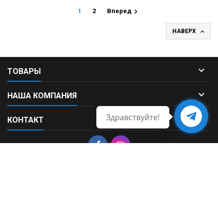

1
2
Вперед

НАВЕРХ

ТОВАРЫ

НАША КОМПАНИЯ
Здравствуйте!

КОНТАКТ
Свяжитесь
с нами
© Copyright 2026 Fortek. All Rights Reserved.