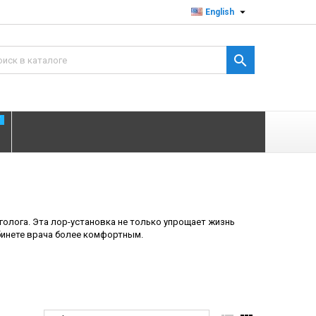

English

T
голога. Эта лор-установка не только упрощает жизнь
абинете врача более комфортным.