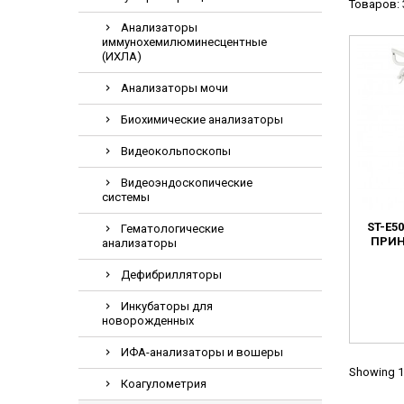
Товаров: 
Видеоэндоскопи
Анализаторы
Гематологическ
иммунохемилюминесцентные
(ИХЛА)
Дефибриллятор
Анализаторы мочи
Инкубаторы для
Биохимические анализаторы
ИФА-анализатор
Коагулометрия
Видеокольпоскопы
ЛОР-Комбайны
Видеоэндоскопические
системы
Мониторы пацие
ST-E5
Гематологические
Насосы шприцев
ПРИ
анализаторы
ПЦР анализатор
Дефибрилляторы
Рентгеновские 
Инкубаторы для
Тракционные кр
новорожденных
УЗИ аппараты
ИФА-анализаторы и вошеры
Электрокардио
Showing 1-
Коагулометрия
Электроэнцефа