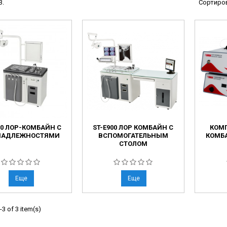
3.
Сортиров
ческие системы
ие анализаторы
ы
 новорожденных
ы и вошеры
нта
00 ЛОР-КОМБАЙН С
ST-E900 ЛОР КОМБАЙН С
КОМП
ые и инфузионные
НАДЛЕЖНОСТЯМИ
ВСПОМОГАТЕЛЬНЫМ
КОМБА
СТОЛОМ
ы
аппараты
овати
Еще
Еще
графы
3 of 3 item(s)
лографы