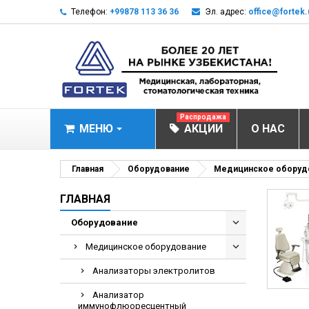
Телефон:
+99878 113 36 36
Эл. адрес:
office@fortek.
Распродажа
МЕНЮ
АКЦИИ
О НАС
МЕДИЦИНСКОЕ О
Главная
Оборудование
Медицинское оборуд
Анализаторы эл
ГЛАВНАЯ
Анализатор им
Оборудование
Анализаторы им
Медицинское оборудование
Анализаторы мо
Анализаторы электролитов
Биохимические 
Анализатор
Видеокольпоско
иммунофлюоресцентный