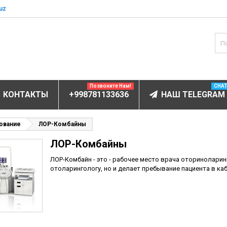
uz
Позвоните Нам!
CHA
КОНТАКТЫ
+998781133636
НАШ TELEGRAM
БОРУДОВАНИЕ
ование
ЛОР-Комбайны
ЛОР-Комбайны
ектролитов
мунофлюоресцентный
ЛОР-Комбайн - это - рабочее место врача оториноларин
отоларингологу, но и делает пребывание пациента в к
мунохемилюминесцентные (ИХЛА)
чи
анализаторы
пы