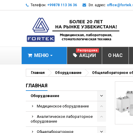
Телефон:
+99878 113 36 36
Эл. адрес:
office@fortek.
Распродажа
МЕНЮ
АКЦИИ
О НАС
МЕДИЦИНСКОЕ О
Главная
Оборудование
Общелабораторное о
Анализаторы эл
ГЛАВНАЯ
Анализатор им
Оборудование
Анализаторы им
Медицинское оборудование
Анализаторы мо
Аналитическое лабораторное
Биохимические 
оборудование
Видеокольпоско
Общелабораторное