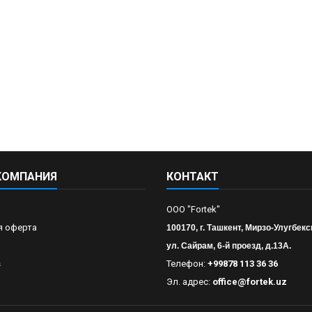
КОМПАНИЯ
КОНТАКТ
OOO "Fortek"
я оферта
100170, г. Ташкент, Мирзо-Улугбекс
ул. Сайрам, 6-й проезд, д.13А.
s
Телефон:
+99878 113 36 36
Эл. адрес:
office@fortek.uz