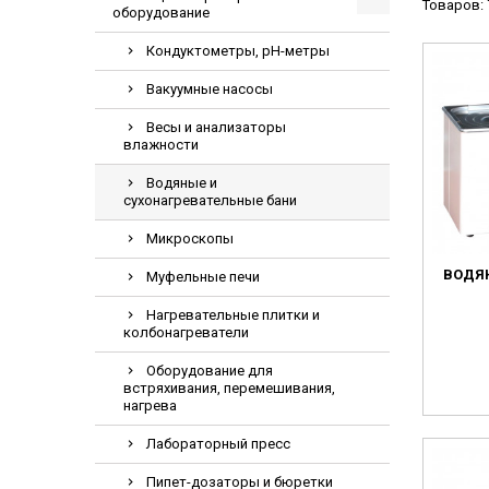
Товаров: 
оборудование
Видеоэндоскопи
Гематологическ
Кондуктометры, pH-метры
Дефибриллятор
Вакуумные насосы
Инкубаторы для
Весы и анализаторы
влажности
ИФА-анализатор
Коагулометрия
Водяные и
сухонагревательные бани
ЛОР-Комбайны
Микроскопы
Мониторы пацие
ВОДЯН
Муфельные печи
Насосы шприцев
ПЦР анализатор
Нагревательные плитки и
колбонагреватели
Рентгеновские 
Оборудование для
Тракционные кр
встряхивания, перемешивания,
нагрева
УЗИ аппараты
Электрокардио
Лабораторный пресс
Электроэнцефа
Пипет-дозаторы и бюретки