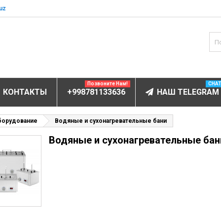
uz
Позвоните Нам!
CHA
КОНТАКТЫ
+998781133636
НАШ TELEGRAM
БОРУДОВАНИЕ
борудование
Водяные и сухонагревательные бани
Водяные и сухонагревательные бан
ектролитов
мунофлюоресцентный
мунохемилюминесцентные (ИХЛА)
чи
анализаторы
пы