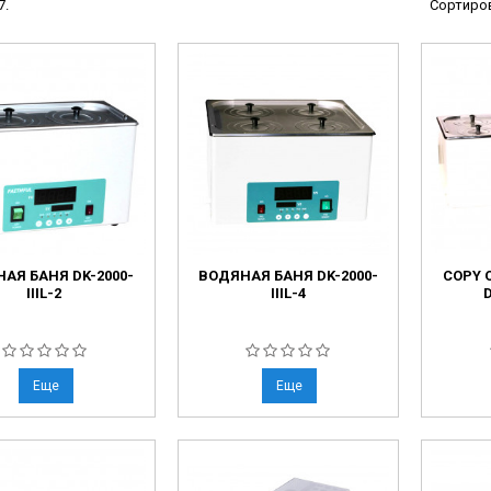
7.
Сортиров
ческие системы
ие анализаторы
ы
 новорожденных
ы и вошеры
нта
АЯ БАНЯ DK-2000-
ВОДЯНАЯ БАНЯ DK-2000-
COPY 
ые и инфузионные
IIIL-2
IIIL-4
D
ы
аппараты
овати
Еще
Еще
графы
лографы