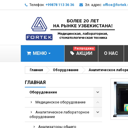
Телефон:
+99878 113 36 36
Эл. адрес:
office@fortek.
Распродажа
МЕНЮ
АКЦИИ
О НАС
МЕДИЦИНСКОЕ О
Главная
Оборудование
Аналитическое лабор
Анализаторы эл
ГЛАВНАЯ
Анализатор им
Оборудование
Анализаторы им
Медицинское оборудование
Анализаторы мо
Аналитическое лабораторное
Биохимические 
оборудование
Видеокольпоско
Анализаторы общего