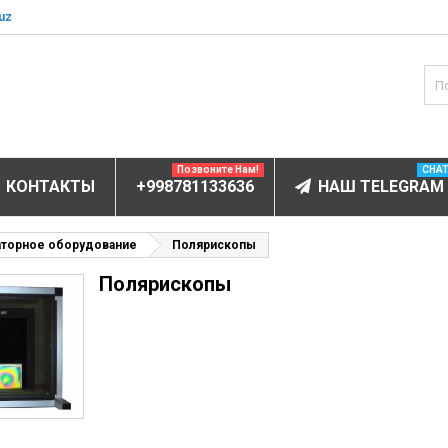
uz
Позвоните Нам!
CHA
КОНТАКТЫ
+998781133636
НАШ TELEGRAM
БОРУДОВАНИЕ
аторное оборудование
Полярископы
Полярископы
ектролитов
мунофлюоресцентный
мунохемилюминесцентные (ИХЛА)
чи
анализаторы
пы