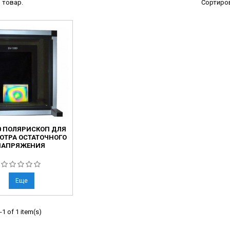
 товар.
Сортиров
ческие системы
ие анализаторы
ы
 новорожденных
ы и вошеры
нта
00 ПОЛЯРИСКОП ДЛЯ
ые и инфузионные
ОТРА ОСТАТОЧНОГО
НАПРЯЖЕНИЯ
ы
аппараты
овати
Еще
графы
1 of 1 item(s)
лографы