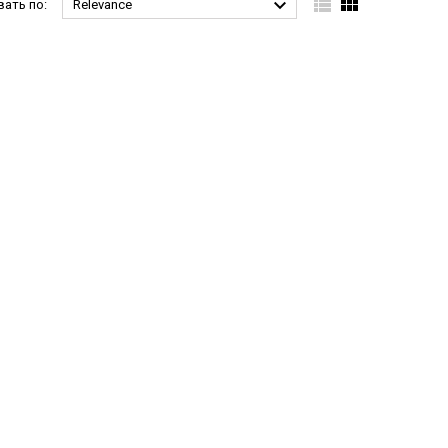



ать по:
Relevance