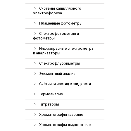
Электрохирурги
Системы капиллярного
электрофореза
Экстракторы
Пламенные фотометры
Спектрофотометры и
фотометры
Инфракрасные спектрометры
и анализаторы
Спектрофлуориметры
Элементный анализ
Счётчики частиц в жидкости
Термоанализ
Титраторы
Хроматографы газовые
Хроматографы жидкостные