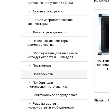
Имеется 1
органического углерода (TOC)
Видеоэндоскопи
Гематологическ
Анализаторы ртути
Дефибриллятор
Вольтамперометрические
анализаторы
Инкубаторы для
Дозиметр-радиометр
ИФА-анализатор
Коагулометрия
Лазерные анализаторы
размеров частиц
ЛОР-Комбайны
Оборудование для анализа по
Мониторы пацие
методу Сокслета и Кьельдаля
SV-10
Насосы шприцев
ПРОСМ
Плотномеры
ПЦР анализатор
Полярископы
Рентгеновские 
Приборы для
Тракционные кр
люминесцентного анализа
УЗИ аппараты
Рентгеновское оборудование
Электрокардио
Showing 1-
Рефрактометры,
Электроэнцефа
поляриметры и турбидиметры