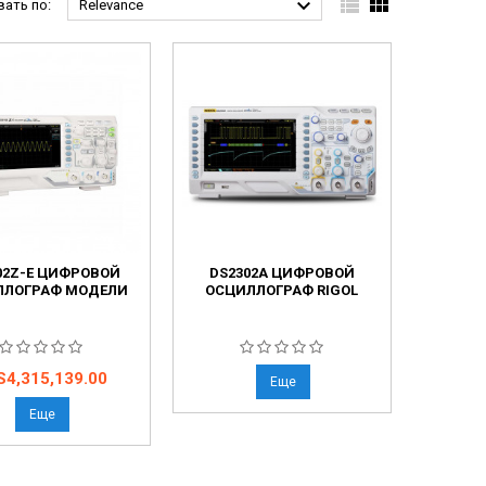



ать по:
Relevance
02Z-E ЦИФРОВОЙ
DS2302A ЦИФРОВОЙ
ЛЛОГРАФ МОДЕЛИ
ОСЦИЛЛОГРАФ RIGOL
на
S4,315,139.00
Еще
Еще