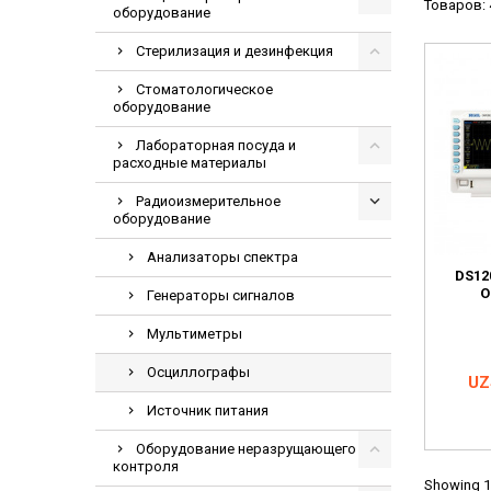
Товаров: 
оборудование
Видеоэндоскопи
Гематологическ
Стерилизация и дезинфекция
Дефибриллятор
Стоматологическое
оборудование
Инкубаторы для
Лабораторная посуда и
ИФА-анализатор
расходные материалы
Коагулометрия
Радиоизмерительное
ЛОР-Комбайны
оборудование
Мониторы пацие
Анализаторы спектра
DS12
Насосы шприцев
О
Генераторы сигналов
ПЦР анализатор
Мультиметры
Рентгеновские 
Осциллографы
Тракционные кр
Це
UZ
УЗИ аппараты
Источник питания
Электрокардио
Оборудование неразрущающего
контроля
Электроэнцефа
Showing 1-