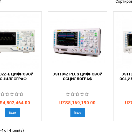
4.
Сортиров
ческие системы
ие анализаторы
ы
 новорожденных
ы и вошеры
нта
02Z-E ЦИФРОВОЙ
DS1104Z PLUS ЦИФРОВОЙ
DS11
ые и инфузионные
СЦИЛЛОГРАФ
ОСЦИЛЛОГРАФ
ОСЦИ
ы
аппараты
овати
на
Цена
Це
S4,802,464.00
UZS8,169,190.00
UZ
Еще
Еще
графы
лографы
4 of 4 item(s)