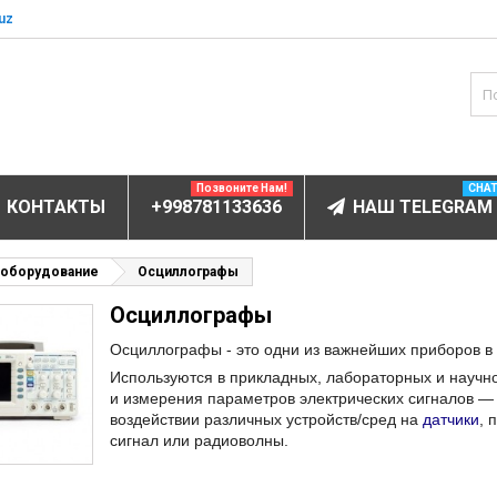
uz
Позвоните Нам!
CHA
КОНТАКТЫ
+998781133636
НАШ TELEGRAM
БОРУДОВАНИЕ
 оборудование
Осциллографы
Осциллографы
ектролитов
мунофлюоресцентный
Осциллографы - это одни из важнейших приборов в
Используются в прикладных, лабораторных и научн
мунохемилюминесцентные (ИХЛА)
и измерения параметров электрических сигналов — 
чи
воздействии различных устройств/сред на
датчики
, 
сигнал или радиоволны.
анализаторы
пы