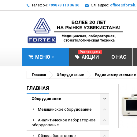
Телефон:
+99878 113 36 36
Эл. адрес:
office@fortek.
Распродажа
МЕНЮ
АКЦИИ
О НАС
МЕДИЦИНСКОЕ О
Главная
Оборудование
Радиоизмерительное
Анализаторы эл
ГЛАВНАЯ
Анализатор им
Оборудование
Анализаторы им
Медицинское оборудование
Анализаторы мо
Аналитическое лабораторное
Биохимические 
оборудование
Видеокольпоско
Общелабораторное