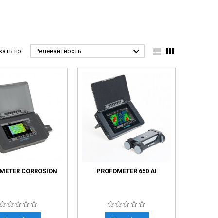



ать по:
Релевантность
METER CORROSION
PROFOMETER 650 AI