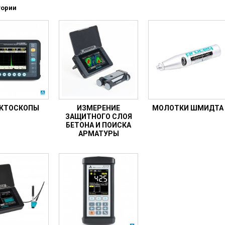
ы
гории
ие анализаторы
ы
 новорожденных
ы и вошеры
КТОСКОПЫ
ИЗМЕРЕНИЕ
МОЛОТКИ ШМИДТА
нта
ЗАЩИТНОГО СЛОЯ
БЕТОНА И ПОИСКА
ые и инфузионные
АРМАТУРЫ
ы
оборудование и маммографы
овати
графы
лографы