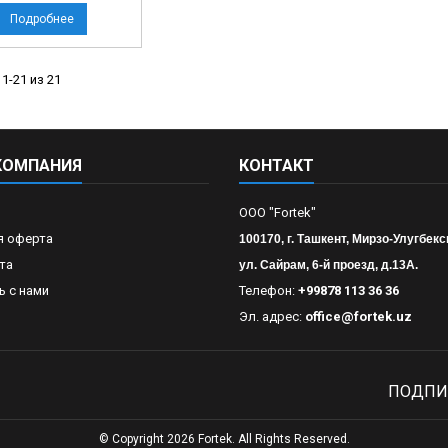
Подробнее
1-21 из 21
КОМПАНИЯ
КОНТАКТ
OOO "Fortek"
я оферта
100170, г. Ташкент, Мирзо-Улугбекс
та
ул. Сайрам, 6-й проезд, д.13А.
ь с нами
Телефон:
+99878 113 36 36
Эл. адрес:
office@fortek.uz
ПОДПИ
© Copyright 2026 Fortek. All Rights Reserved.