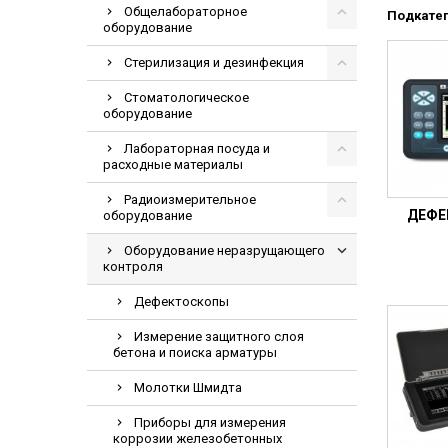
Общелабораторное
Видеоэндоскоп
Подкате
оборудование
Гематологическ
Стерилизация и дезинфекция
Дефибриллятор
Стоматологическое
Инкубаторы для
оборудование
ИФА-анализатор
Лабораторная посуда и
Коагулометрия
расходные материалы
ЛОР-Комбайны
Радиоизмерительное
ДЕФЕ
оборудование
Мониторы пацие
Оборудование неразрущающего
Насосы шприцев
контроля
ПЦР анализатор
Дефектоскопы
Рентгеновское 
Измерение защитного слоя
Тракционные кр
бетона и поиска арматуры
УЗИ аппараты
Молотки Шмидта
Электрокардио
Приборы для измерения
Электроэнцефа
коррозии железобетонных