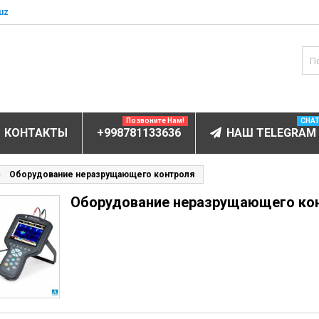
uz
Позвоните Нам!
CHA
КОНТАКТЫ
+998781133636
НАШ TELEGRAM
БОРУДОВАНИЕ
Оборудование неразрущающего контроля
Оборудование неразрущающего ко
ов и электролитов
мунофлюоресцентный
мунохемилюминесцентные (ИХЛА)
чи
анализаторы
пы