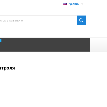

Русский

T
нтроля