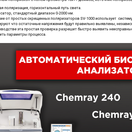
ческие коагуляторы
ая поляризация, горизонтальный путь света.
сатор, стандартный диапазон 0-2000 нм.
чие от простых скрещенных поляризаторов SV-1000 использует систе
ируют что остаточные напряжения будут правильно выявлены, независи
зводстве эта простая проверка разрешит быстро выявить неисправные
ить параметры процесса.