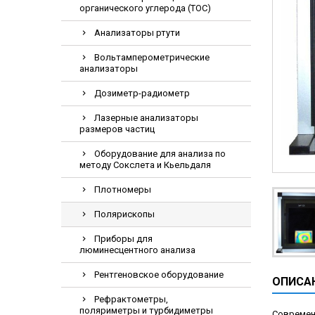
органического углерода (TOC)
Видеоэндоскопи
Гематологическ
Анализаторы ртути
Дефибриллятор
Вольтамперометрические
анализаторы
Инкубаторы для
Дозиметр-радиометр
ИФА-анализатор
Коагулометрия
Лазерные анализаторы
размеров частиц
ЛОР-Комбайны
Оборудование для анализа по
Мониторы пацие
методу Сокслета и Кьельдаля
Насосы шприцев
Плотномеры
ПЦР анализатор
Полярископы
Рентгеновские 
Приборы для
Тракционные кр
люминесцентного анализа
УЗИ аппараты
Рентгеновское оборудование
ОПИСА
Электрокардио
Рефрактометры,
Электроэнцефа
поляриметры и турбидиметры
Современ