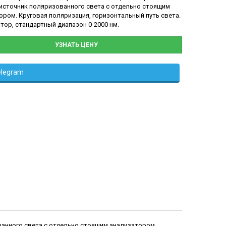
источник поляризованного света с отдельно стоящим
ором. Круговая поляризация, горизонтальный путь света.
тор, стандартный диапазон 0-2000 нм.
УЗНАТЬ ЦЕНУ
elegram
анного света с отдельно стоящим анализатором.