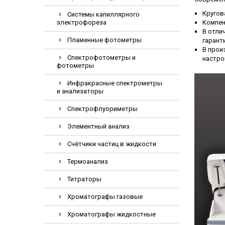
Электрохирурги
Кругов
Системы капиллярного
электрофореза
Компен
Экстракторы
В отли
Пламенные фотометры
гарант
В прои
Спектрофотометры и
настро
фотометры
Инфракрасные спектрометры
и анализаторы
Спектрофлуориметры
Элементный анализ
Счётчики частиц в жидкости
Термоанализ
Титраторы
Хроматографы газовые
Хроматографы жидкостные