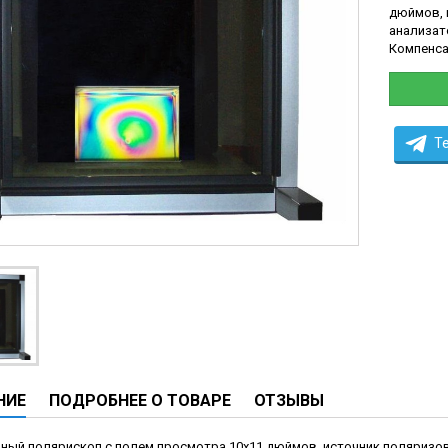
дюймов, 
ческие системы
анализат
ие анализаторы
Компенса
ы
 новорожденных
ы и вошеры
T
нта
ые и инфузионные
ы
аппараты
овати
НИЕ
ПОДРОБНЕЕ О ТОВАРЕ
ОТЗЫВЫ
графы
лографы
ный полярископ с полем просмотра 10х11 дюймов, источник поляризов