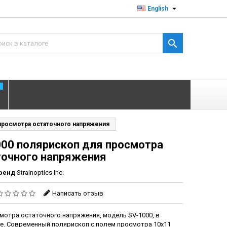

English

T
просмотра остаточного напряжения
000 полярископ для просмотра
точного напряжения
ренд
Strainoptics Inc.
Написать отзыв
мотра остаточного напряжения, модель SV-1000, в
е. Современный полярископ с полем просмотра 10х11