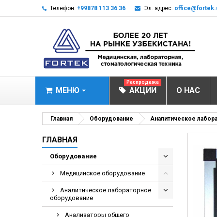
Телефон:
+99878 113 36 36
Эл. адрес:
office@fortek.
Распродажа
МЕНЮ
АКЦИИ
О НАС
МЕДИЦИНСКОЕ О
Главная
Оборудование
Аналитическое лабор
Анализаторы эл
ГЛАВНАЯ
Анализатор им
Оборудование
Анализаторы им
Медицинское оборудование
Анализаторы мо
Аналитическое лабораторное
Биохимические 
оборудование
Видеокольпоско
Анализаторы общего