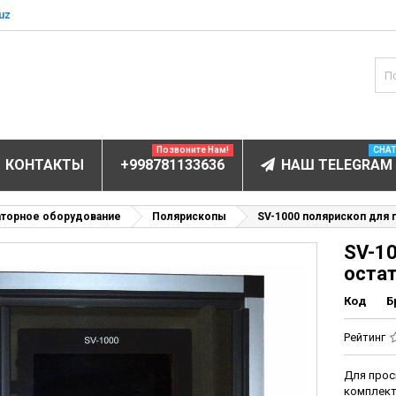
uz
Позвоните Нам!
CHA
КОНТАКТЫ
+998781133636
НАШ TELEGRAM
БОРУДОВАНИЕ
аторное оборудование
Полярископы
SV-1000 полярископ для 
SV-1
ектролитов
оста
мунофлюоресцентный
Код
Б
мунохемилюминесцентные (ИХЛА)
чи
Рейтинг
анализаторы
Для прос
пы
комплект