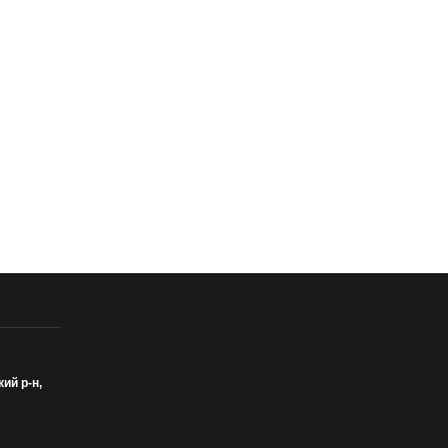
кий р-н,