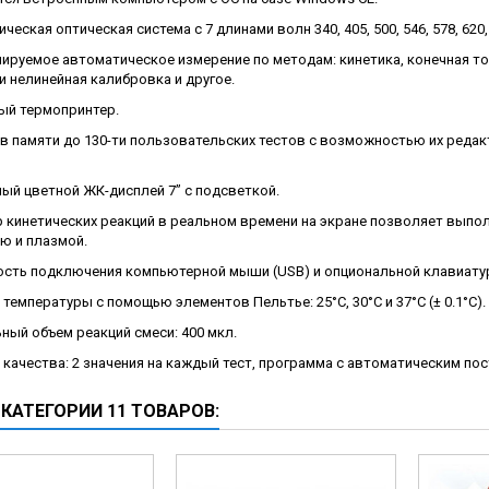
ческие коагуляторы
ческая оптическая система с 7 длинами волн 340, 405, 500, 546, 578, 620, 
руемое автоматическое измерение по методам: кинетика, конечная точ
и нелинейная калибровка и другое.
ый термопринтер.
в памяти до 130-ти пользовательских тестов с возможностью их редакт
ый цветной ЖК-дисплей 7” с подсветкой.
 кинетических реакций в реальном времени на экране позволяет выпол
ю и плазмой.
сть подключения компьютерной мыши (USB) и опциональной клавиатур
температуры с помощью элементов Пельтье: 25°С, 30°С и 37°С (± 0.1°С).
ный объем реакций смеси: 400 мкл.
качества: 2 значения на каждый тест, программа с автоматическим по
 КАТЕГОРИИ 11 ТОВАРОВ: