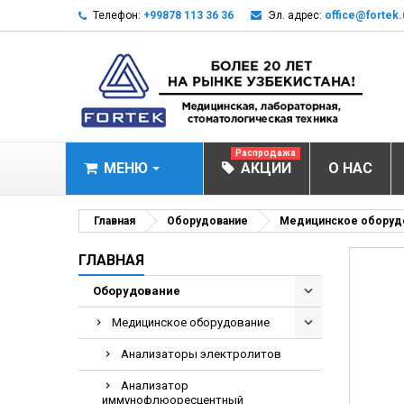
Телефон:
+99878 113 36 36
Эл. адрес:
office@fortek.
Распродажа
МЕНЮ
АКЦИИ
О НАС
МЕДИЦИНСКОЕ О
Главная
Оборудование
Медицинское оборуд
Анализаторы эл
ГЛАВНАЯ
Анализатор им
Оборудование
Анализаторы им
Медицинское оборудование
Анализаторы мо
Анализаторы электролитов
Биохимические 
Анализатор
Видеокольпоско
иммунофлюоресцентный