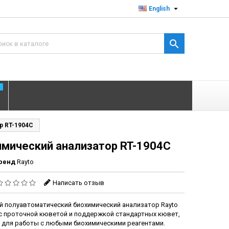

English

T
р RT-1904C
имический анализатор RT-1904C
ренд
Rayto
Написать отзыв
 полуавтоматический биохимический анализатор Rayto
 с проточной кюветой и поддержкой стандартных кювет,
 для работы с любыми биохимическими реагентами.