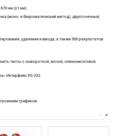
670 нм (±1 нм).
ка (моно- и бихроматический метод), двухточечный,
ирования, удаления и ввода, а также 500 результатов
нить тесты с сывороткой, мочой, спинномозговой
ы. Интерфейс RS-232.
строением графиков.
<
>