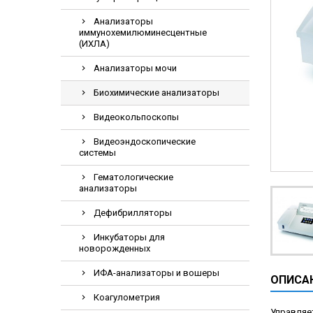
Видеоэндоскопи
Анализаторы
Гематологическ
иммунохемилюминесцентные
(ИХЛА)
Дефибриллятор
Анализаторы мочи
Инкубаторы для
Биохимические анализаторы
ИФА-анализатор
Коагулометрия
Видеокольпоскопы
ЛОР-Комбайны
Видеоэндоскопические
системы
Мониторы пацие
Гематологические
Насосы шприцев
анализаторы
ПЦР анализатор
Дефибрилляторы
Рентгеновские 
Инкубаторы для
Тракционные кр
новорожденных
УЗИ аппараты
ИФА-анализаторы и вошеры
ОПИСА
Электрокардио
Коагулометрия
Электроэнцефа
Управляе