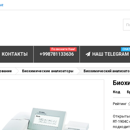
uz
Позвоните Нам!
CHA
КОНТАКТЫ
+998781133636
НАШ TELEGRAM
БОРУДОВАНИЕ
ование
Биохимические анализаторы
Биохимический анализато
Биох
ектролитов
мунофлюоресцентный
Код
Б
мунохемилюминесцентные (ИХЛА)
Рейтинг
чи
Открытый
анализаторы
RT-1904C
пы
подходит