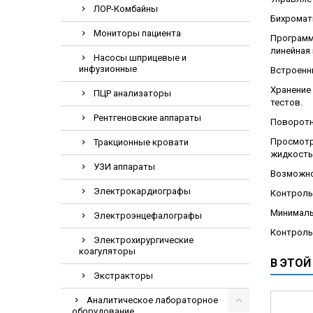
ЛОР-Комбайны
Электрохирурги
Бихромати
Экстракторы
Мониторы пациента
Программи
линейная 
Насосы шприцевые и
инфузионные
Встроенн
Хранение 
ПЦР анализаторы
тестов.
Рентгеновские аппараты
Поворотн
Просмотр
Тракционные кровати
жидкость
УЗИ аппараты
Возможно
Электрокардиографы
Контроль 
Минималь
Электроэнцефалографы
Контроль 
Электрохирургические
коагуляторы
В ЭТОЙ
Экстракторы
Аналитическое лабораторное
оборудование