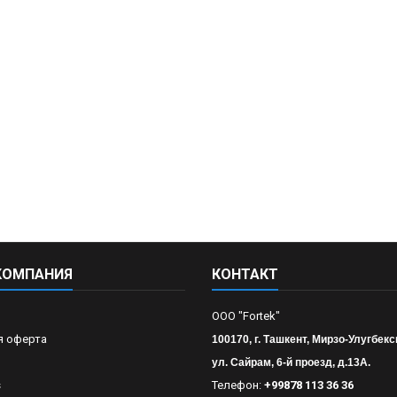
КОМПАНИЯ
КОНТАКТ
OOO "Fortek"
я оферта
100170, г. Ташкент, Мирзо-Улугбекс
ул. Сайрам, 6-й проезд, д.13А.
s
Телефон:
+99878 113 36 36