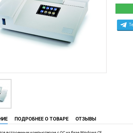
ческие системы
ие анализаторы
ы
T
 новорожденных
ы и вошеры
нта
ые и инфузионные
ы
аппараты
овати
НИЕ
ПОДРОБНЕЕ О ТОВАРЕ
ОТЗЫВЫ
графы
лографы
тся встроенным компьютером с ОС на базе Windows CE.