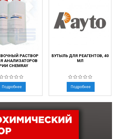
ВОЧНЫЙ РАСТВОР
БУТЫЛЬ ДЛЯ РЕАГЕНТОВ, 40
SD1
ЛЯ АНАЛИЗАТОРОВ
МЛ
АВТ
РИИ CHEMRAY
БИОХИ
Подробнее
Подробнее