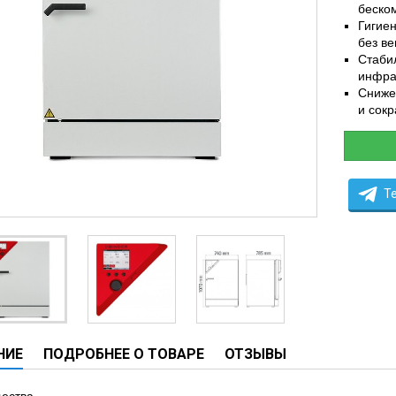
беско
ческие системы
Гигие
ие анализаторы
без в
Стаби
ы
инфра
 новорожденных
Сниже
и сок
ы и вошеры
T
нта
ые и инфузионные
ы
аппараты
овати
НИЕ
ПОДРОБНЕЕ О ТОВАРЕ
ОТЗЫВЫ
графы
лографы