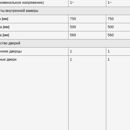
номинальное напряжение)
1~
1~
ты внутренней камеры
 [мм]
750
750
а [мм]
500
500
 [мм]
560
560
ство дверей
енние дверцы
1
1
ные двери
1
1