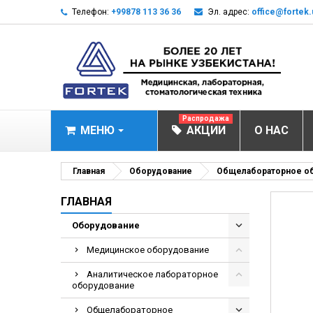
Телефон:
+99878 113 36 36
Эл. адрес:
office@fortek.
Распродажа
МЕНЮ
АКЦИИ
О НАС
МЕДИЦИНСКОЕ О
Главная
Оборудование
Общелабораторное о
Анализаторы эл
ГЛАВНАЯ
Анализатор им
Оборудование
Анализаторы им
Медицинское оборудование
Анализаторы мо
Аналитическое лабораторное
Биохимические 
оборудование
Видеокольпоско
Общелабораторное