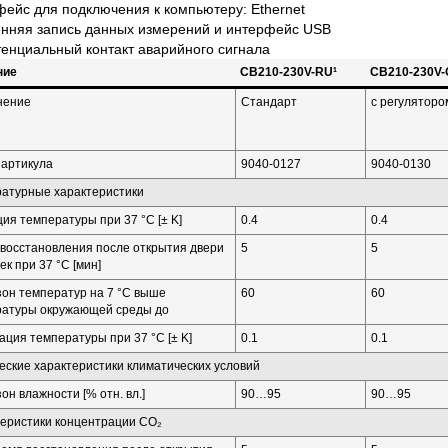
ейс для подключения к компьютеру: Ethernet
енняя запись данных измерений и интерфейс USB
енциальный контакт аварийного сигнала
ние
CB210-230V-RU¹
CB210-230V-
нение
Стандарт
с регуляторо
артикула
9040-0127
9040-0130
атурные характеристики
ия температуры при 37 °C [± K]
0.4
0.4
восстановления после открытия двери
5
5
ек при 37 °C [мин]
он температур на 7 °C выше
60
60
ратуры окружающей среды до
ация температуры при 37 °C [± K]
0.1
0.1
еские характеристики климатических условий
он влажности [% отн. вл.]
90…95
90…95
еристики концентрации CO₂