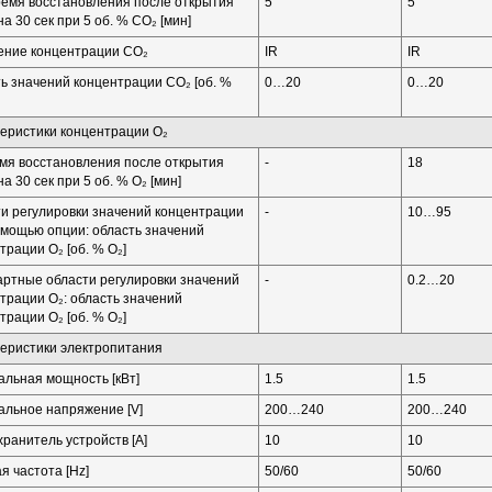
емя восстановления после открытия
5
5
на 30 сек при 5 об. % CO₂ [мин]
ение концентрации CO₂
IR
IR
ь значений концентрации CO₂ [об. %
0…20
0…20
еристики концентрации O₂
мя восстановления после открытия
-
18
а 30 сек при 5 об. % O₂ [мин]
и регулировки значений концентрации
-
10…95
омощью опции: область значений
трации O₂ [об. % O₂]
ртные области регулировки значений
-
0.2…20
трации O₂: область значений
трации O₂ [об. % O₂]
еристики электропитания
льная мощность [кВт]
1.5
1.5
льное напряжение [V]
200…240
200…240
ранитель устройств [A]
10
10
я частота [Hz]
50/60
50/60