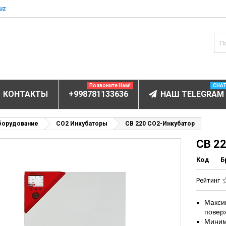
uz
Позвоните Нам!
CHA
КОНТАКТЫ
+998781133636
НАШ TELEGRAM
БОРУДОВАНИЕ
борудование
CO2 Инкубаторы
CB 220 CO2-Инкубатор
CB 2
ектролитов
мунофлюоресцентный
Код
Б
мунохемилюминесцентные (ИХЛА)
Рейтинг
чи
Макси
анализаторы
повер
пы
Миним