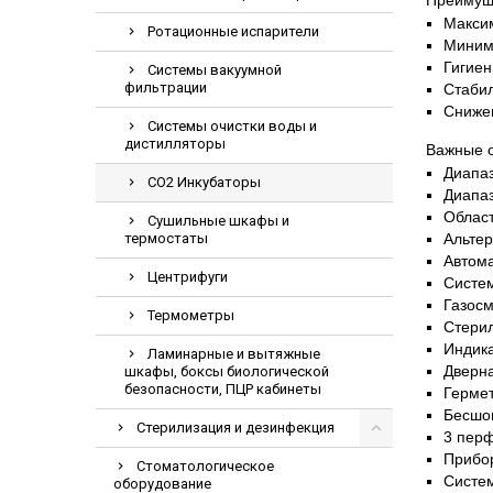
Преимущ
Электрохирурги
Макси
Ротационные испарители
Миним
Экстракторы
Гигиен
Системы вакуумной
фильтрации
Стаби
Сниже
Системы очистки воды и
дистилляторы
Важные 
Диапаз
CO2 Инкубаторы
Диапаз
Област
Сушильные шкафы и
термостаты
Альтер
Автома
Центрифуги
Систем
Газос
Термометры
Стерил
Индик
Ламинарные и вытяжные
Дверна
шкафы, боксы биологической
безопасности, ПЦР кабинеты
Гермет
Бесшов
Стерилизация и дезинфекция
3 пер
Прибо
Стоматологическое
Систем
оборудование