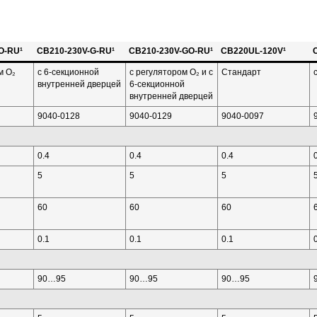
O-RU¹
CB210-230V-G-RU¹
CB210-230V-GO-RU¹
CB220UL-120V¹
м O₂
с 6-секционной
с регулятором O₂ и с
Стандарт
внутренней дверцей
6-секционной
внутренней дверцей
9040-0128
9040-0129
9040-0097
0.4
0.4
0.4
5
5
5
60
60
60
0.1
0.1
0.1
90…95
90…95
90…95