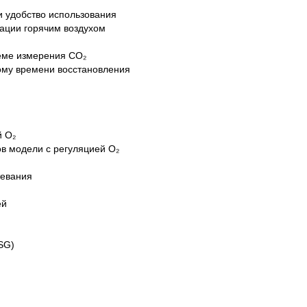
 удобство использования
ации горячим воздухом
еме измерения CO₂
ому времени восстановления
й O₂
ов модели с регуляцией O₂
тевания
ей
SG)