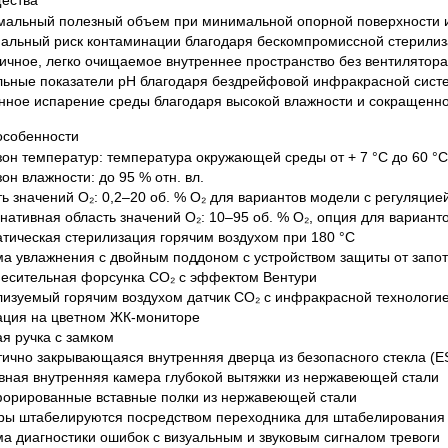
ества
ческие коагуляторы
мальный полезный объем при минимальной опорной поверхности и
альный риск контаминации благодаря бескомпромиссной стерилиз
ичное, легко очищаемое внутреннее пространство без вентилятора
льные показатели pH благодаря бездрейфовой инфракрасной сист
нное испарение среды благодаря высокой влажности и сокращенн
особенности
он температур: температура окружающей среды от + 7 °C до 60 °C
он влажности: до 95 % отн. вл.
ь значений O₂: 0,2–20 об. % O₂ для вариантов модели с регуляцие
нативная область значений O₂: 10–95 об. % O₂, опция для вариант
тическая стерилизация горячим воздухом при 180 °C
а увлажнения с двойным поддоном с устройством защиты от запо
месительная форсунка CO₂ с эффектом Вентури
изуемый горячим воздухом датчик CO₂ с инфракрасной технологи
ация на цветном ЖК-мониторе
я ручка с замком
ично закрывающаяся внутренняя дверца из безопасного стекла (E
ная внутренняя камера глубокой вытяжки из нержавеющей стали
форированные вставные полки из нержавеющей стали
ры штабелируются посредством переходника для штабелирования
а диагностики ошибок с визуальным и звуковым сигналом тревоги