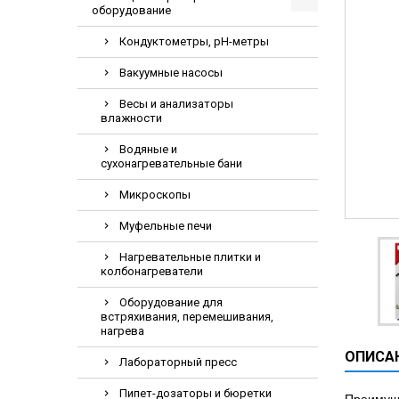
оборудование
Видеоэндоскопи
Гематологическ
Кондуктометры, pH-метры
Дефибриллятор
Вакуумные насосы
Инкубаторы для
Весы и анализаторы
влажности
ИФА-анализатор
Коагулометрия
Водяные и
сухонагревательные бани
ЛОР-Комбайны
Микроскопы
Мониторы пацие
Муфельные печи
Насосы шприцев
ПЦР анализатор
Нагревательные плитки и
колбонагреватели
Рентгеновские 
Оборудование для
Тракционные кр
встряхивания, перемешивания,
нагрева
УЗИ аппараты
ОПИСА
Электрокардио
Лабораторный пресс
Электроэнцефа
Пипет-дозаторы и бюретки