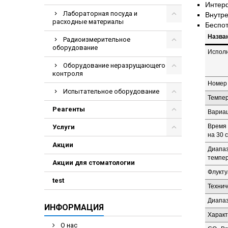
Интерф
Лабораторная посуда и
Внутр
расходные материалы
Беспот
Назва
Радиоизмерительное
оборудование
Испол
Оборудование неразрущающего
контроля
Номер 
Испытательное оборудование
Темпер
Реагенты
Вариац
Время 
Услуги
на 30 с
Акции
Диапаз
темпе
Акции для стоматологии
Флукту
test
Технич
Диапаз
ИНФОРМАЦИЯ
Характ
О нас