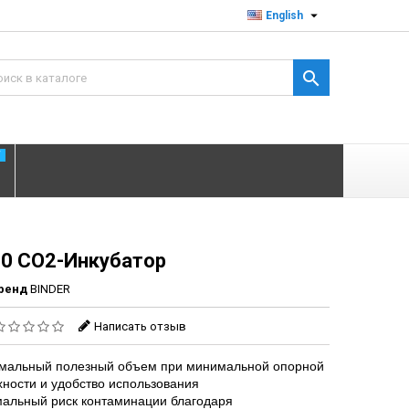

English

T
20 CO2-Инкубатор
ренд
BINDER
Написать отзыв
мальный полезный объем при минимальной опорной
хности и удобство использования
альный риск контаминации благодаря