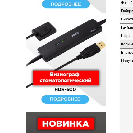
Фаза (
Габари
Высота
Глубин
Ширина
Количе
Внутр
Наруж