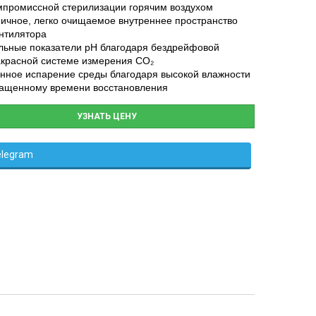
мпромиссной стерилизации горячим воздухом
ничное, легко очищаемое внутреннее пространство
ентилятора
льные показатели pH благодаря бездрейфовой
красной системе измерения CO₂
нное испарение среды благодаря высокой влажности
ращенному времени восстановления
УЗНАТЬ ЦЕНУ
elegram