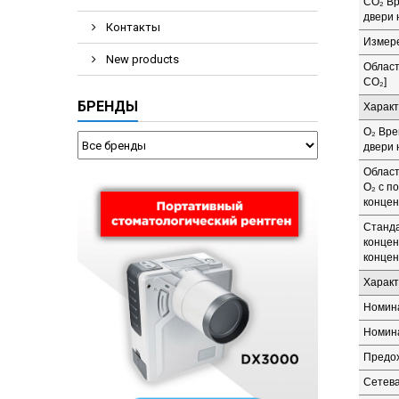
CO₂ Вр
двери 
Контакты
Измер
New products
Област
CO₂]
БРЕНДЫ
Характ
O₂ Вре
двери н
Област
O₂ с п
концен
Станда
концен
концен
Характ
Номина
Номина
Предох
Сетева