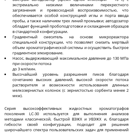
экстремально низкими величинами перекрестного
загрязнения и превосходной воспроизвоимостью, что
обеспечивается особой конструкцией иглы и порта ввода
пробы, а также наличием трех линий промывки; автодозатор
обладает функцией пробоподготовки и охлаждения образцов
в стандартной конфигурации.
Градиентный смеситель на основе микрореактора
специальной конструкции, что позволяет снизить мертвый
объем хроматографической системы и осуществить быстрое
градиентное элюирование.
Насос, выдерживающий максимальное давление до 130 МПа
при скорости потока
до 3 мл/мин.
Высочайший уровень разрешения пиков благодаря
сочетанию высоких давлений, высокой скорости потока
растворителя и возможности использования длинных
мелкозернистых колонок (с зернистостью сорбента менее 2
мкм).
Серия высокоэффективных жидкостных хроматографов
поколения LC-30 используется для выполнения анализов
методами классической, быстрой ВЭЖХ и УВЭЖХ и, благодаря
гибкости своей конфигурации, подходит для решения
широчайшего спектра пользовательских задач для применений