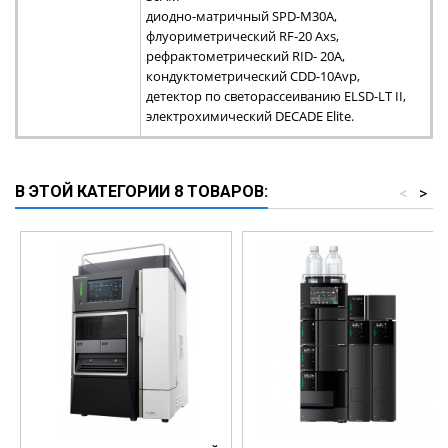
диодно-матричный SPD-M30A,
флуориметрический RF-20 Axs,
рефрактометрический RID- 20A,
кондуктометрический СDD-10Avp,
детектор по светорассеиванию ELSD-LT II,
электрохимический DECADE Elite.
В ЭТОЙ КАТЕГОРИИ 8 ТОВАРОВ:
<
>