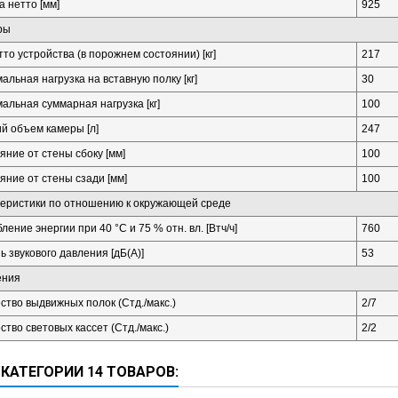
 нетто [мм]
925
ры
тто устройства (в порожнем состоянии) [кг]
217
альная нагрузка на вставную полку [кг]
30
альная суммарная нагрузка [кг]
100
й объем камеры [л]
247
яние от стены сбоку [мм]
100
яние от стены сзади [мм]
100
еристики по отношению к окружающей среде
ление энергии при 40 °C и 75 % отн. вл. [Втч/ч]
760
ь звукового давления [дБ(А)]
53
ения
ство выдвижных полок (Стд./макс.)
2/7
ство световых кассет (Стд./макс.)
2/2
 КАТЕГОРИИ 14 ТОВАРОВ: