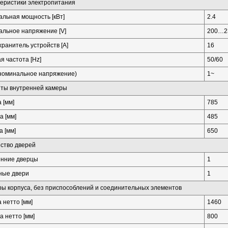
еристики электропитания
льная мощность [кВт]
2.4
льное напряжение [V]
200…2
ранитель устройств [A]
16
я частота [Hz]
50/60
номинальное напряжение)
1~
ты внутренней камеры
 [мм]
785
а [мм]
485
 [мм]
650
ство дверей
енние дверцы
1
ные двери
1
ы корпуса, без приспособлений и соединительных элементов
 нетто [мм]
1460
а нетто [мм]
800