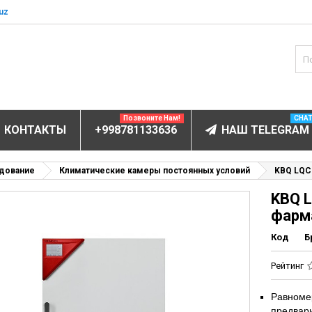
uz
Позвоните Нам!
CHA
КОНТАКТЫ
+998781133636
НАШ TELEGRAM
БОРУДОВАНИЕ
дование
Климатические камеры постоянных условий
KBQ LQC
KBQ 
ектролитов
фарм
мунофлюоресцентный
Код
Б
мунохемилюминесцентные (ИХЛА)
чи
Рейтинг
анализаторы
Равноме
пы
предвари