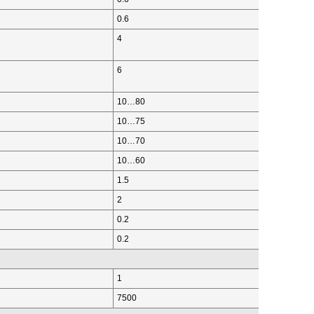
0.6
4
6
10…80
10…75
10…70
10…60
1.5
2
0.2
0.2
1
7500