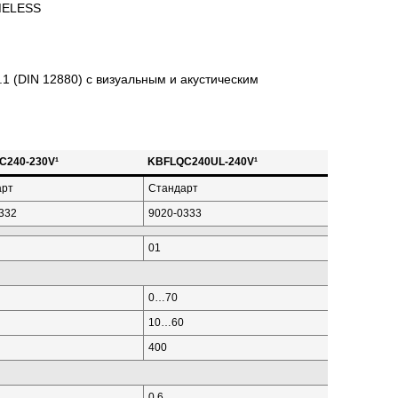
IMELESS
1 (DIN 12880) с визуальным и акустическим
C240-230V¹
KBFLQC240UL-240V¹
арт
Стандарт
332
9020-0333
01
0…70
10…60
400
0.6