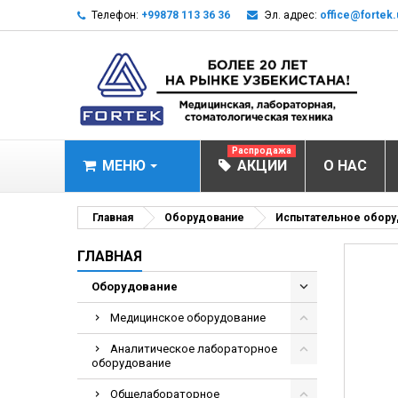
Телефон:
+99878 113 36 36
Эл. адрес:
office@fortek.
Распродажа
МЕНЮ
АКЦИИ
О НАС
МЕДИЦИНСКОЕ О
Главная
Оборудование
Испытательное обору
Анализаторы эл
ГЛАВНАЯ
Анализатор им
Оборудование
Анализаторы им
Медицинское оборудование
Анализаторы мо
Аналитическое лабораторное
Биохимические 
оборудование
Видеокольпоско
Общелабораторное