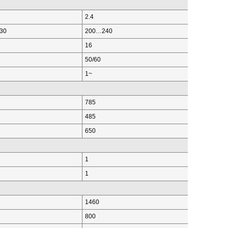
2.4
30
200…240
16
50/60
1~
785
485
650
1
1
1460
800