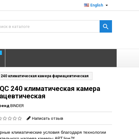

English

T
 240 климатическая камера фармацевтическая
LQC 240 климатическая камера
ацевтическая
ренд
BINDER
Написать отзыв
рные климатические условия благодаря технологии
тельного нагрева камеры APT.line™