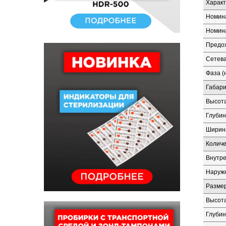
Характ
Номина
Номина
Предох
Сетева
Фаза (
Габари
Высота
Глубин
Ширина
Количе
Внутр
Наруж
Размер
Высота
Глубин