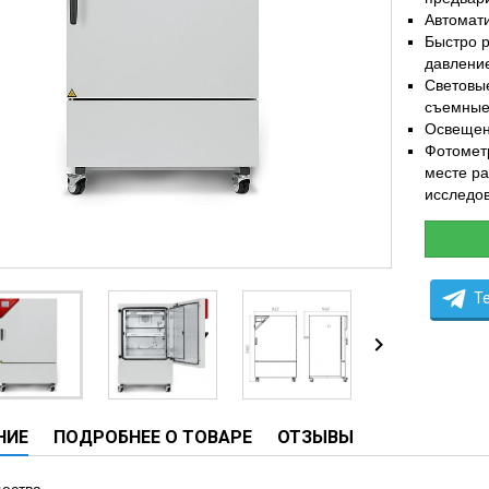
ческие системы
Автомати
Быстро 
ие анализаторы
давлени
ы
Световые
съемны
 новорожденных
Освещен
ы и вошеры
Фотомет
месте р
исследо
нта
ые и инфузионные
T
ы

аппараты
овати
НИЕ
ПОДРОБНЕЕ О ТОВАРЕ
ОТЗЫВЫ
графы
лографы