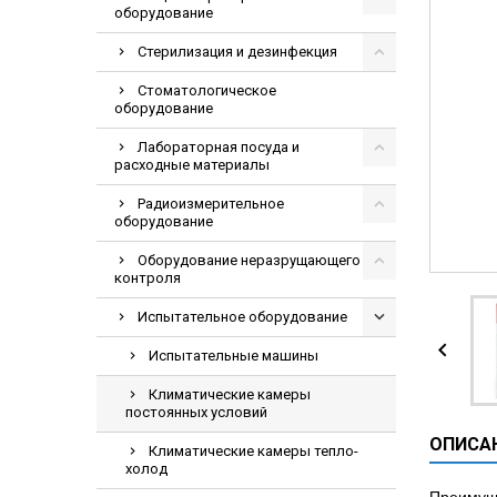
оборудование
Видеоэндоскопи
Гематологическ
Стерилизация и дезинфекция
Дефибриллятор
Стоматологическое
оборудование
Инкубаторы для
Лабораторная посуда и
ИФА-анализатор
расходные материалы
Коагулометрия
Радиоизмерительное
ЛОР-Комбайны
оборудование
Мониторы пацие
Оборудование неразрущающего
контроля
Насосы шприцев
ПЦР анализатор
Испытательное оборудование

Рентгеновские 
Испытательные машины
Тракционные кр
Климатические камеры
постоянных условий
УЗИ аппараты
ОПИСА
Электрокардио
Климатические камеры тепло-
холод
Электроэнцефа