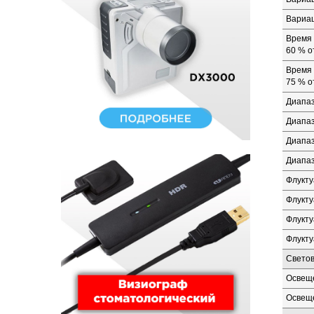
Вариац
Время 
60 % о
Время 
75 % о
Диапаз
Диапаз
Диапаз
Диапаз
Флукту
Флукту
Флукту
Флукту
Светов
Освеще
Освеще