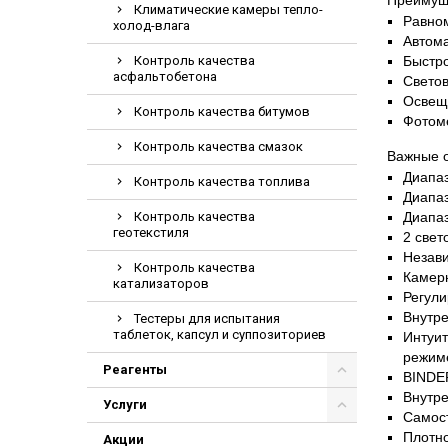
Преимущ
Климатические камеры тепло-
Электрохирурги
Равном
холод-влага
Автома
Экстракторы
Контроль качества
Быстр
асфальтобетона
Светов
Освещ
Контроль качества битумов
Фотом
Контроль качества смазок
Важные 
Диапаз
Контроль качества топлива
Диапаз
Контроль качества
Диапаз
геотекстиля
2 свет
Незави
Контроль качества
Камерн
катализаторов
Регули
Внутр
Тестеры для испытания
таблеток, капсул и суппозиториев
Интуит
режим
Реагенты
BINDE
Внутре
Услуги
Самост
Плотно
Акции