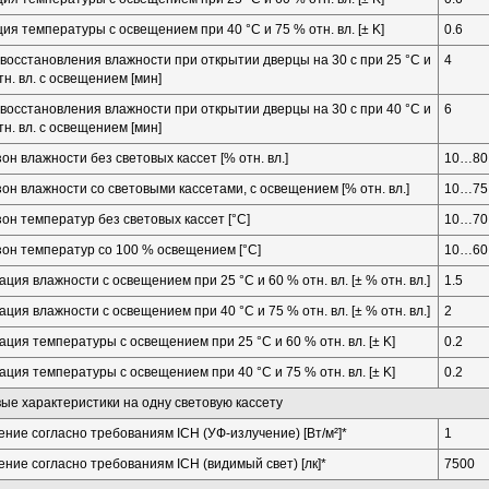
ия температуры с освещением при 40 °C и 75 % отн. вл. [± K]
0.6
восстановления влажности при открытии дверцы на 30 с при 25 °C и
4
тн. вл. с освещением [мин]
восстановления влажности при открытии дверцы на 30 с при 40 °C и
6
тн. вл. с освещением [мин]
он влажности без световых кассет [% отн. вл.]
10…80
он влажности со световыми кассетами, с освещением [% отн. вл.]
10…75
он температур без световых кассет [°C]
10…70
он температур со 100 % освещением [°C]
10…60
ация влажности с освещением при 25 °C и 60 % отн. вл. [± % отн. вл.]
1.5
ация влажности с освещением при 40 °C и 75 % отн. вл. [± % отн. вл.]
2
ация температуры с освещением при 25 °C и 60 % отн. вл. [± K]
0.2
ация температуры с освещением при 40 °C и 75 % отн. вл. [± K]
0.2
ые характеристики на одну световую кассету
ние согласно требованиям ICH (УФ-излучение) [Вт/м²]*
1
ние согласно требованиям ICH (видимый свет) [лк]*
7500