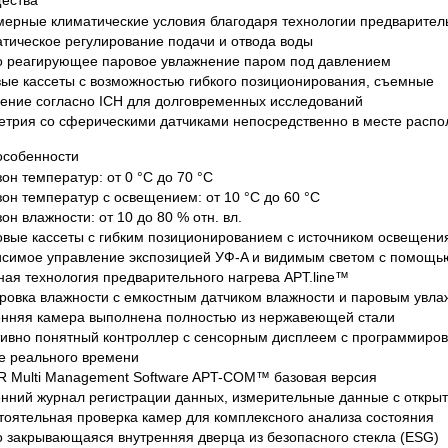
ества
ческие коагуляторы
ерные климатические условия благодаря технологии предваритель
тическое регулирование подачи и отвода воды
о реагирующее паровое увлажнение паром под давлением
ые кассеты с возможностью гибкого позиционирования, съемные
ение согласно ICH для долговременных исследований
етрия со сферическими датчиками непосредственно в месте расп
особенности
он температур: от 0 °C до 70 °C
он температур с освещением: от 10 °C до 60 °C
он влажности: от 10 до 80 % отн. вл.
овые кассеты с гибким позиционированием с источником освещен
симое управление экспозицией УФ-A и видимым светом с помощь
ая технология предварительного нагрева APT.line™
ровка влажности с емкостным датчиком влажности и паровым увл
енняя камера выполнена полностью из нержавеющей стали
ивно понятный контроллер с сенсорным дисплеем с программиро
е реального времени
R Multi Management Software APT-COM™ базовая версия
нний журнал регистрации данных, измерительные данные с откр
оятельная проверка камер для комплексного анализа состояния
 закрывающаяся внутренняя дверца из безопасного стекла (ESG)