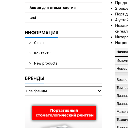
Предо
Акции для стоматологии
2 реше
Порт д
test
4 усто
Незави
сигнал
ИНФОРМАЦИЯ
Интерф
Нагрев
О нас
Назва
Контакты
Испол
New products
Номер 
БРЕНДЫ
Вес не
Темпер
Диапаз
Диапаз
Максим
Технич
Вариац