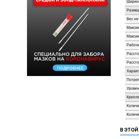
Ширина
Разме
Вес не
Максим
Максим
Рабочи
Рассто
Рассто
Характ
Потреб
Уровен
Крепл
Количе
Количе
В ЭТОЙ