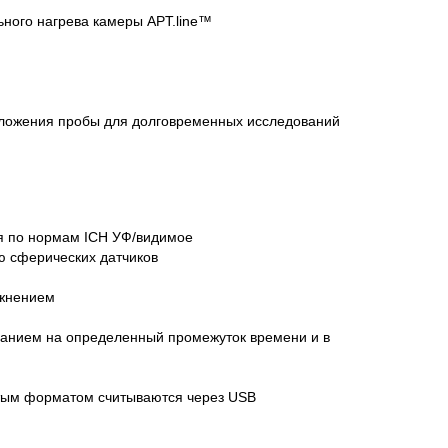
ного нагрева камеры APT.line™
оложения пробы для долговременных исследований
ия по нормам ICH УФ/видимое
ю сферических датчиков
ажнением
ванием на определенный промежуток времени и в
ытым форматом считываются через USB