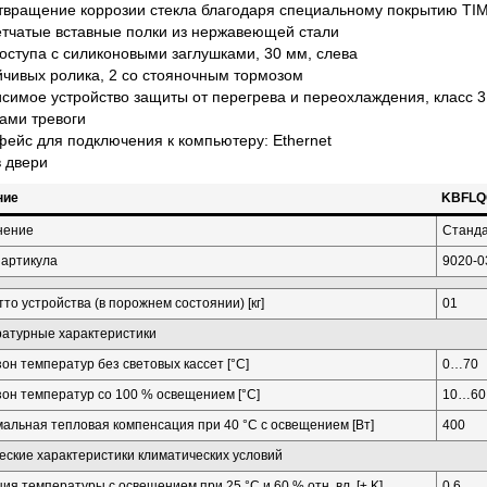
твращение коррозии стекла благодаря специальному покрытию T
тчатые вставные полки из нержавеющей стали
оступа с силиконовыми заглушками, 30 мм, слева
йчивых ролика, 2 со стояночным тормозом
симое устройство защиты от перегрева и переохлаждения, класс 3.
ами тревоги
ейс для подключения к компьютеру: Ethernet
 двери
ние
KBFLQ
нение
Станд
артикула
9020-0
тто устройства (в порожнем состоянии) [кг]
01
атурные характеристики
он температур без световых кассет [°C]
0…70
он температур со 100 % освещением [°C]
10…60
альная тепловая компенсация при 40 °C с освещением [Вт]
400
еские характеристики климатических условий
ия температуры с освещением при 25 °C и 60 % отн. вл. [± K]
0.6