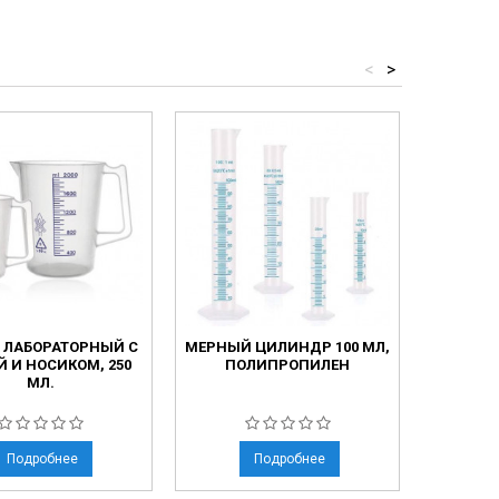
<
>
 ЛАБОРАТОРНЫЙ С
МЕРНЫЙ ЦИЛИНДР 100 МЛ,
КОЛБА
Й И НОСИКОМ, 250
ПОЛИПРОПИЛЕН
МЛ.
ЗАВИ
КРЫШК
ГР
Подробнее
Подробнее