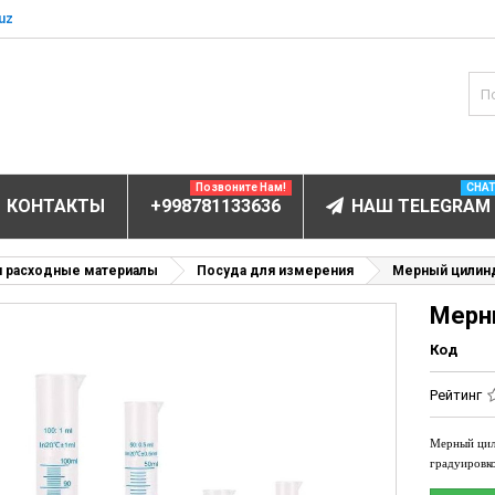
uz
Позвоните Нам!
CHA
КОНТАКТЫ
+998781133636
НАШ TELEGRAM
БОРУДОВАНИЕ
и расходные материалы
Посуда для измерения
Мерный цилинд
Мерн
ектролитов
мунофлюоресцентный
Код
мунохемилюминесцентные (ИХЛА)
Рейтинг
чи
анализаторы
Мерный цил
градуировк
пы