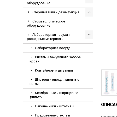
оборудование
Видеоэндоскопи
Гематологическ
Стерилизация и дезинфекция
Дефибриллятор
Стоматологическое
оборудование
Инкубаторы для
Лабораторная посуда и
ИФА-анализатор
расходные материалы
Коагулометрия
Лабораторная посуда
ЛОР-Комбайны
Системы вакуумного забора
Мониторы пацие
крови
Насосы шприцев
Контейнеры и штативы
ПЦР анализатор
Шпатели и инокуляционные
Рентгеновские 
петли
Тракционные кр
Мембранные и шприцевые
фильтры
УЗИ аппараты
ОПИСА
Электрокардио
Наконечники и штативы
Электроэнцефа
Предметные стёкла и
Мерный цил