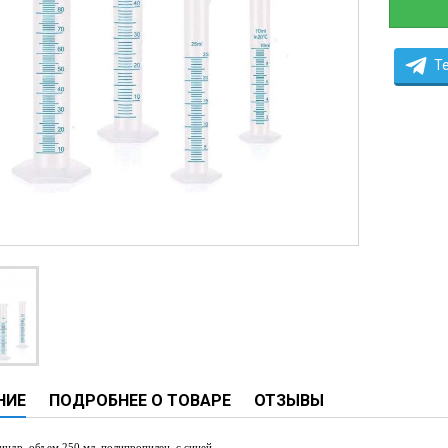
ческие системы
ие анализаторы
T
ы
 новорожденных
ы и вошеры
нта
ые и инфузионные
ы
аппараты
овати
НИЕ
ПОДРОБНЕЕ О ТОВАРЕ
ОТЗЫВЫ
графы
лографы
индр, объем
250
мл
,
полипропилен, с синей