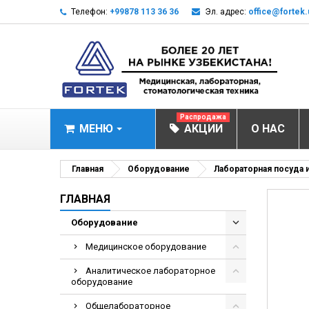
Телефон:
+99878 113 36 36
Эл. адрес:
office@fortek.
Распродажа
МЕНЮ
АКЦИИ
О НАС
МЕДИЦИНСКОЕ О
Главная
Оборудование
Лабораторная посуда 
Анализаторы эл
ГЛАВНАЯ
Анализатор им
Оборудование
Анализаторы им
Медицинское оборудование
Анализаторы мо
Аналитическое лабораторное
Биохимические 
оборудование
Видеокольпоско
Общелабораторное