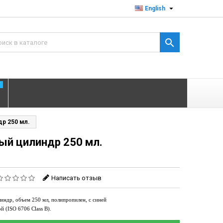

English

T
р 250 мл.
ый цилиндр 250 мл.
Написать отзыв
индр, объем
250
мл
,
полипропилен, с синей
ой
(ISO 6706 Class B).