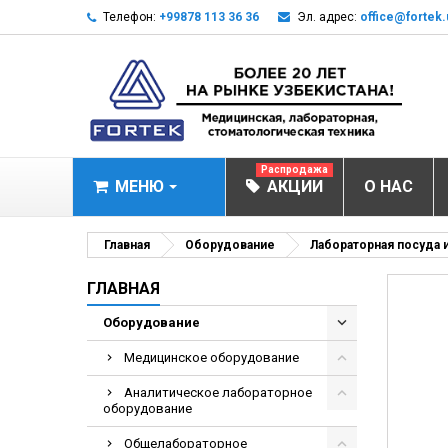
Телефон:
+99878 113 36 36
Эл. адрес:
office@fortek.
Распродажа
МЕНЮ
АКЦИИ
О НАС
МЕДИЦИНСКОЕ О
Главная
Оборудование
Лабораторная посуда 
Анализаторы эл
ГЛАВНАЯ
Анализатор им
Оборудование
Анализаторы им
Медицинское оборудование
Анализаторы мо
Аналитическое лабораторное
Биохимические 
оборудование
Видеокольпоско
Общелабораторное