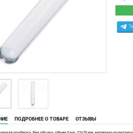
ческие системы
ие анализаторы
ы
T
 новорожденных
ы и вошеры
нта
ые и инфузионные
ы
аппараты
овати
НИЕ
ПОДРОБНЕЕ О ТОВАРЕ
ОТЗЫВЫ
графы
лографы
еская пробирка, без ободка, объем 5 мл, 12х75 мм, материал полистирол