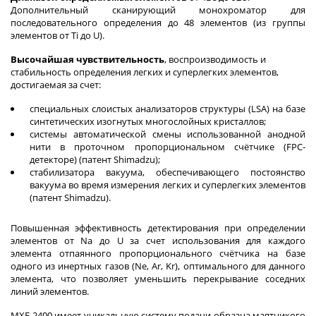
Дополнительный сканирующий монохроматор для
последовательного определения до 48 элементов (из группы
элементов от Ti до U).
Высочайшая чувствительность
, воспроизводимость и
стабильность определения легких и суперлегких элементов,
достигаемая за счет:
специальных слоистых анализаторов структуры (LSA) на базе
синтетических изогнутых многослойных кристаллов;
системы автоматической смены использованной анодной
нити в проточном пропорциональном счётчике (FPC-
детекторе) (патент Shimadzu);
стабилизатора вакуума, обеспечивающего постоянство
вакуума во время измерения легких и суперлегких элементов
(патент Shimadzu).
Повышенная эффективность детектирования при определении
элементов от Na до U за счет использования для каждого
элемента отпаянного пропорционального счётчика на базе
одного из инертных газов (Ne, Ar, Kr), оптимального для данного
элемента, что позволяет уменьшить перекрывание соседних
линий элементов.
MXF-2400 имеет уникальную систему подачи образца маятникого