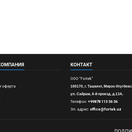
КОМПАНИЯ
КОНТАКТ
OOO "Fortek"
я оферта
100170, г. Ташкент, Мирзо-Улугбекс
ул. Сайрам, 6-й проезд, д.13А.
s
Телефон:
+99878 113 36 36
Эл. адрес:
office@fortek.uz
ПОДПИ