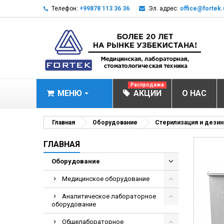
Телефон:
+99878 113 36 36
Эл. адрес:
office@fortek.
Распродажа
МЕНЮ
АКЦИИ
О НАС
МЕДИЦИНСКОЕ О
Главная
Оборудование
Стерилизация и дези
Анализаторы эл
ГЛАВНАЯ
Анализатор им
Оборудование
Анализаторы им
Медицинское оборудование
Анализаторы мо
Аналитическое лабораторное
Биохимические 
оборудование
Видеокольпоско
Общелабораторное