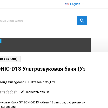

English

T
ня (Уз Баня)
NIC-D13 Ультразвуковая баня (Уз
ренд
Guangdong GT Ultrasonic Co.,Ltd
Написать отзыв
уковая баня GT SONIC-D13, объем 13 литров, с функциями
и дегазации