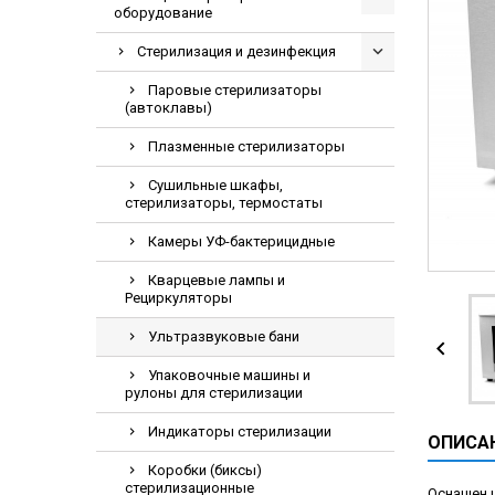
оборудование
Видеоэндоскопи
Гематологическ
Стерилизация и дезинфекция
Дефибриллятор
Паровые стерилизаторы
(автоклавы)
Инкубаторы для
Плазменные стерилизаторы
ИФА-анализатор
Коагулометрия
Сушильные шкафы,
стерилизаторы, термостаты
ЛОР-Комбайны
Камеры УФ-бактерицидные
Мониторы пацие
Кварцевые лампы и
Насосы шприцев
Рециркуляторы
ПЦР анализатор
Ультразвуковые бани

Рентгеновские 
Упаковочные машины и
Тракционные кр
рулоны для стерилизации
УЗИ аппараты
Индикаторы стерилизации
ОПИСА
Электрокардио
Коробки (биксы)
Электроэнцефа
стерилизационные
Оснащен 