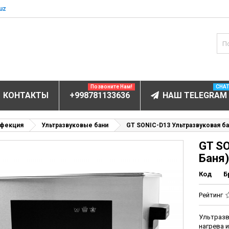
uz
Позвоните Нам!
CHA
КОНТАКТЫ
+998781133636
НАШ TELEGRAM
БОРУДОВАНИЕ
нфекция
Ультразвуковые бани
GT SONIC-D13 Ультразвуковая ба
GT SO
ектролитов
Баня)
мунофлюоресцентный
Код
Б
мунохемилюминесцентные (ИХЛА)
чи
Рейтинг
анализаторы
Ультразв
пы
нагрева 