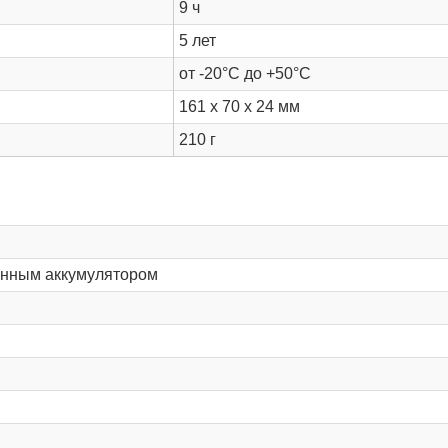
9 ч
5 лет
от -20°С до +50°С
161 х 70 х 24 мм
210 г
оенным аккумулятором