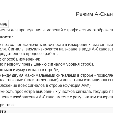
Режим А-Скан
ется для проведения измерений с графическим отображени
ности:
 позволяет исключить неточности в измерениях вызванные
оля. Сигналы визуализируются на экране в виде А-Сканов,
редственно в процессе работы.
 способа измерения:
по первому превышению сигналом уровня строба;
по максимуму сигнала в стробе;
между двумя максимальными сигналами в стробе - позволя
пластиковые (полиэтиленовые) и иные типы изоляционных п
сложение всех сигналов в стробе (функция АКФ).
жность просмотра выбранных участков сигнала, текущих па
нение изображения А-Скана вместе с результатом измерен
ристики:
етр