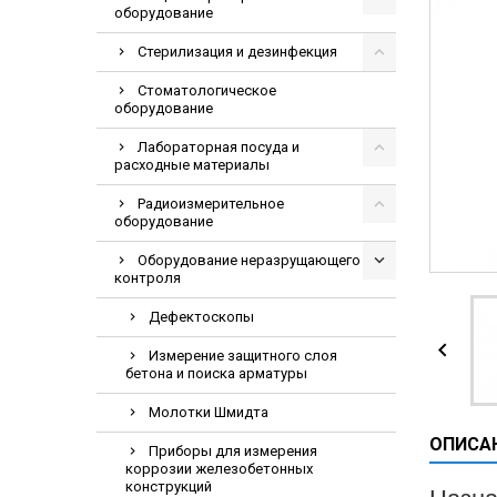
оборудование
Видеоэндоскопи
Гематологическ
Стерилизация и дезинфекция
Дефибриллятор
Стоматологическое
оборудование
Инкубаторы для
Лабораторная посуда и
ИФА-анализатор
расходные материалы
Коагулометрия
Радиоизмерительное
ЛОР-Комбайны
оборудование
Мониторы пацие
Оборудование неразрущающего
контроля
Насосы шприцев
ПЦР анализатор
Дефектоскопы

Рентгеновские 
Измерение защитного слоя
бетона и поиска арматуры
Тракционные кр
Молотки Шмидта
УЗИ аппараты
ОПИСА
Электрокардио
Приборы для измерения
коррозии железобетонных
Электроэнцефа
конструкций