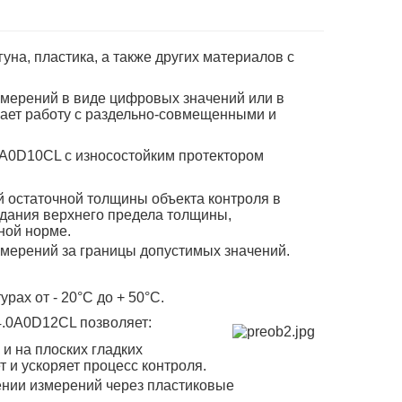
уна, пластика, а также других материалов с
мерений в виде цифровых значений или в
ает работу с раздельно-совмещенными и
A0D10CL с износостойким протектором
 остаточной толщины объекта контроля в
адания верхнего предела толщины,
ной норме.
змерений за границы допустимых значений.
ах от - 20°С до + 50°С.
.0A0D12CL позволяет:
и на плоских гладких
т и ускоряет процесс контроля.
ении измерений через пластиковые