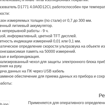
зователь D1771 4.0A0D12CL работоспособен при температу
ости:
зон измеряемых толщин (по стали) от 0,7 до 300 мм.
енный литиевый аккумулятор.
 непрерывной работы - 9 ч.
ой, информативный, цветной TFT дисплей.
етность индикации измерений 0,01 или 0,1 мм.
атическое определение скорости ультразвука на объекте и
онезависимая память на 50000 измерений.
вая и виброиндикация.
ализированный чехол для защиты электронного блока прибо
ения на руку.
ача данных на ПК через USB кабель
аммное обеспечение для приема данных из прибора и сохр
аботы:
Р
Применяется для оперативного определени