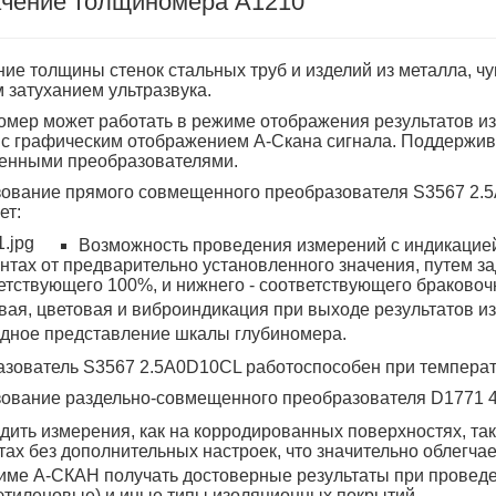
чение толщиномера А1210
ческие коагуляторы
ие толщины стенок стальных труб и изделий из металла, чуг
 затуханием ультразвука.
мер может работать в режиме отображения результатов из
с графическим отображением А-Скана сигнала. Поддержив
енными преобразователями.
ование прямого совмещенного преобразователя S3567 2.5
ет:
Возможность проведения измерений с индикацией
нтах от предварительно установленного значения, путем з
етствующего 100%, и нижнего - соответствующего браковоч
вая, цветовая и виброиндикация при выходе результатов и
дное представление шкалы глубиномера.
зователь S3567 2.5A0D10CL работоспособен при температур
ование раздельно-совмещенного преобразователя D1771 4
дить измерения, как на корродированных поверхностях, так 
тах без дополнительных настроек, что значительно облегчае
име А-СКАН получать достоверные результаты при провед
этиленовые) и иные типы изоляционных покрытий.