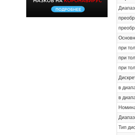
Диапаз
преобр
преобр
Основн
при тол
при тол
при то
Дискре
в диап
в диап
Номина
Диапаз
Тип ди