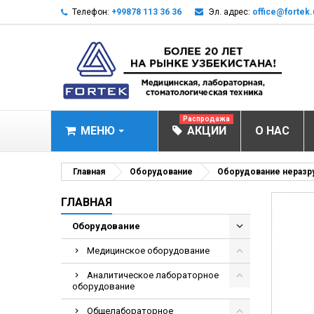
Телефон:
+99878 113 36 36
Эл. адрес:
office@fortek.
Распродажа
МЕНЮ
АКЦИИ
О НАС
МЕДИЦИНСКОЕ О
Главная
Оборудование
Оборудование неразр
Анализаторы эл
ГЛАВНАЯ
Анализатор им
Оборудование
Анализаторы им
Медицинское оборудование
Анализаторы мо
Аналитическое лабораторное
Биохимические 
оборудование
Видеокольпоско
Общелабораторное