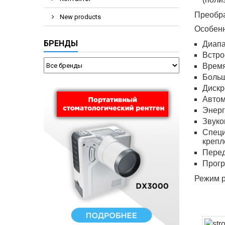
Преобра
New products
Особенн
БРЕНДЫ
Диапа
Встро
Время
Больш
Дискр
Автом
Энерг
Звуко
Специ
крепл
Перед
Прогр
Режим р