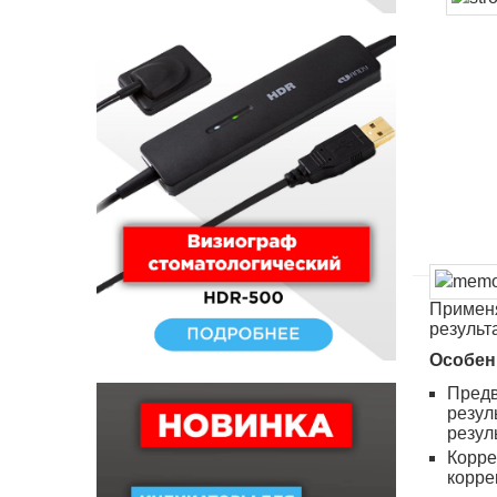
Применя
результа
Особен
Предв
резул
резул
Корре
корре