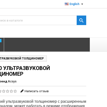

English

T
ЬТРАЗВУКОВОЙ ТОЛЩИНОМЕР
0 УЛЬТРАЗВУКОВОЙ
ЩИНОМЕР
ренд
Acsys
Написать отзыв
ий ультразвуковой толщиномер с расширенным
оналом, может работать в режиме отображения