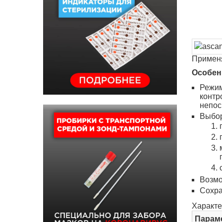
Применя
Особен
Режим
контр
непос
Выбор
Возмо
Сохра
Характе
Парам