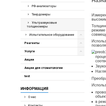
Назна
Электрохирурги
РФ-анализаторы
Экстракторы
Твердомеры
Измерен
высоким
Ультразвуковые
Толщино
толщиномеры
режиме 
совмещ
Испытательное оборудование
Использ
Реагенты
позволя
Услуги
проце
Акции
соотв
Звуко
Акции для стоматологии
Нагля
test
Преобра
Использ
ИНФОРМАЦИЯ
прово
объек
О нас
в реж
Контакты
(поли