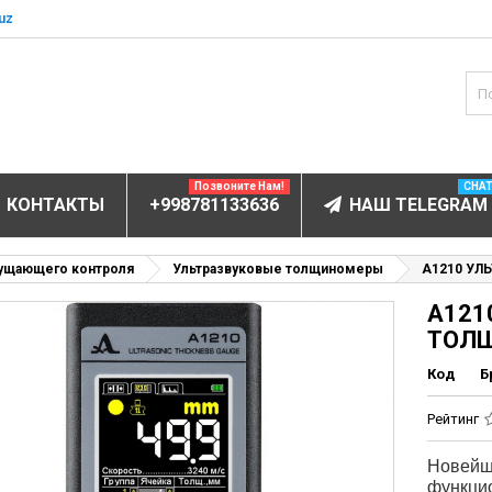
uz
Позвоните Нам!
CHA
КОНТАКТЫ
+998781133636
НАШ TELEGRAM
БОРУДОВАНИЕ
ущающего контроля
Ультразвуковые толщиномеры
А1210 УЛ
А121
ектролитов
ТОЛ
мунофлюоресцентный
Код
Б
мунохемилюминесцентные (ИХЛА)
чи
Рейтинг
анализаторы
Новейш
пы
функци