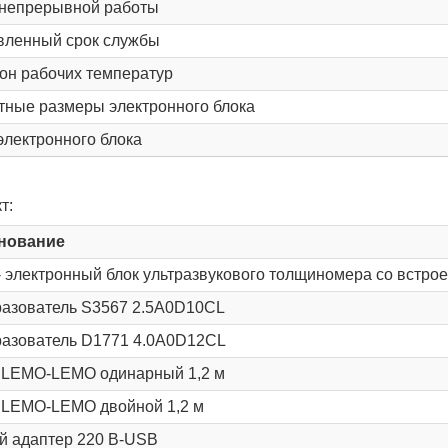
непрерывной работы
вленный срок службы
он рабочих температур
тные размеры электpонного блока
электронного блока
т:
нование
- электронный блок ультразвукового толщиномера со встр
азователь S3567 2.5A0D10CL
азователь D1771 4.0A0D12CL
 LEMO-LEMO одинарный 1,2 м
 LEMO-LEMO двойной 1,2 м
й адаптер 220 В-USB