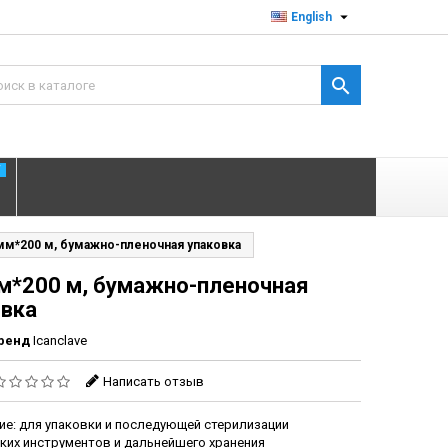

English

T
мм*200 м, бумажно-пленочная упаковка
м*200 м, бумажно-пленочная
овка
ренд
Icanclave
Написать отзыв
ие: для упаковки и последующей стерилизации
ких инструментов и дальнейшего хранения