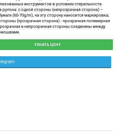
лизованных инструментов в условиях стерильности.
а рулона: с одной стороны (непрозрачная сторона) –
умаги (60-70g/m), на эту сторону наносится маркировка;
 стороны (прозрачная сторона) - прозрачная полимерная
Прозрачная и непрозрачная стороны соединены между
рмошвами.
УЗНАТЬ ЦЕНУ
elegram