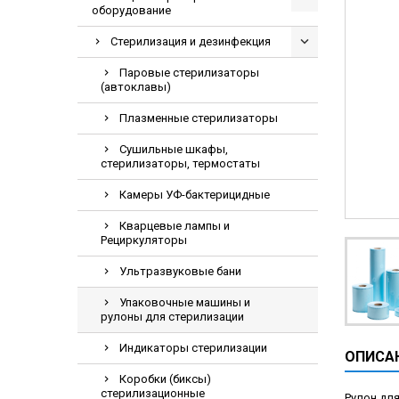
оборудование
Видеоэндоскопи
Гематологическ
Стерилизация и дезинфекция
Дефибриллятор
Паровые стерилизаторы
(автоклавы)
Инкубаторы для
Плазменные стерилизаторы
ИФА-анализатор
Коагулометрия
Сушильные шкафы,
стерилизаторы, термостаты
ЛОР-Комбайны
Камеры УФ-бактерицидные
Мониторы пацие
Кварцевые лампы и
Насосы шприцев
Рециркуляторы
ПЦР анализатор
Ультразвуковые бани
Рентгеновские 
Упаковочные машины и
Тракционные кр
рулоны для стерилизации
УЗИ аппараты
Индикаторы стерилизации
ОПИСА
Электрокардио
Коробки (биксы)
Электроэнцефа
стерилизационные
Рулон для