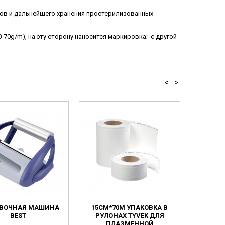
тов и дальнейшего хранения простерилизованных
-70g/m), на эту сторону наносится маркировка; с другой
<
>
ВОЧНАЯ МАШИНА
15СМ*70М УПАКОВКА В
75ММ*2
BEST
РУЛОНАХ TYVEK ДЛЯ
ПЛЕНО
ПЛАЗМЕННОЙ