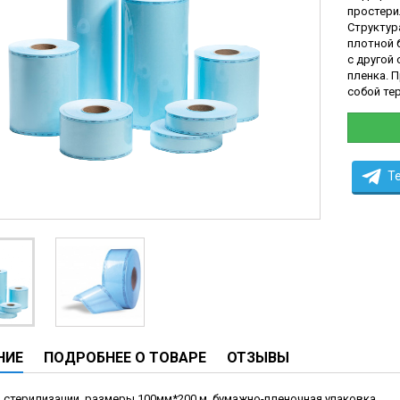
простери
ческие системы
Структур
ие анализаторы
плотной б
с другой
ы
пленка. 
собой те
 новорожденных
ы и вошеры
T
нта
ые и инфузионные
ы
аппараты
овати
НИЕ
ПОДРОБНЕЕ О ТОВАРЕ
ОТЗЫВЫ
графы
лографы
 стерилизации, размеры 100мм*200 м, бумажно-пленочная упаковка.