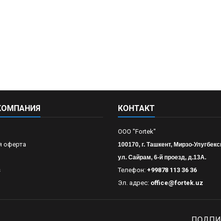
КОМПАНИЯ
КОНТАКТ
OOO "Fortek"
я оферта
100170, г. Ташкент, Мирзо-Улугбекс
ул. Сайрам, 6-й проезд, д.13А.
s
Телефон:
+99878 113 36 36
Эл. адрес:
office@fortek.uz
ПОДПИ