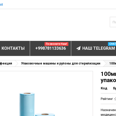
uz
Позвоните Нам!
CHA
КОНТАКТЫ
+998781133636
НАШ TELEGRAM
БОРУДОВАНИЕ
нфекция
Упаковочные машины и рулоны для стерилизации
100
100м
ектролитов
упак
мунофлюоресцентный
Код
Б
мунохемилюминесцентные (ИХЛА)
чи
Рейтинг
анализаторы
Назначен
пы
медицинс