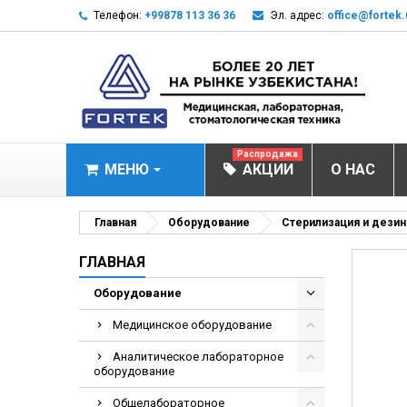
Телефон:
+99878 113 36 36
Эл. адрес:
office@fortek.
Распродажа
МЕНЮ
АКЦИИ
О НАС
МЕДИЦИНСКОЕ О
Главная
Оборудование
Стерилизация и дези
Анализаторы эл
ГЛАВНАЯ
Анализатор им
Оборудование
Анализаторы им
Медицинское оборудование
Анализаторы мо
Аналитическое лабораторное
Биохимические 
оборудование
Видеокольпоско
Общелабораторное