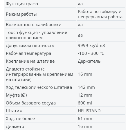
Функция графа
да
Работа по таймеру и
Режим работы
непрерывная работа
Возможность калибровки
да
Touch функция - управление
да
прикосновением
Допустимая плотность
9999 kg/dm3
Рабочая температура
-100 - 300 °C
Крепление на штативe
Держатель
Диаметр стойки (с
интегрированным креплением
16 mm
на штативе)
Ход телескопического штатива
142 mm
Муфта (Ø)
12 mm
Объем базового сосуда
600 ml
Штатиж
HELISTAND
Ход, не более
61 mm
Диаметр
16 mm