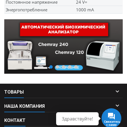
Постоянное напряжение
24 V=
Энергопотребление
1000 mA

ТОВАРЫ

НАША КОМПАНИЯ
Здравствуйте!

КОНТАКТ
Свяжитесь
с нами