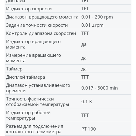
Дисплей
TFT
Индикатор скорости
TFT
Диапазон вращающего момента
0.01 - 200 rpm
Задание точности скорости
0.01 ±rpm
Контроль диапазона скоростей
TFT
Индикатор вращающего
да
момента
Измерение вращающего
да
момента
Таймер
да
Дисплей таймера
TFT
Диапазон устанавливаемого
0.017 - 6000 min
времени
Точность фактически
0.1 K
отображаемой температуры
Индикатор рабочей
TFT
температуры
Разъем для подключения
PT 100
контактного термометра