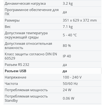
Динамическая нагрузка
3.2 kg
Программное обеспечение для
да
ПК
Размеры
351 x 629 x 372 mm
Вес
7.1 kg
Допустимая температура
5 - 40 °C
окружающей среды
Допустимая относительная
80 %
влажность
Класс защиты согласно DIN EN
IP 40
60529
Разъем RS 232
да
Разъем USB
да
Напряжение
100 - 240 V
Частота
50/60 Hz
Потребляемая мощность
24 W
Потребляемая мощность
0.06 W
Standby