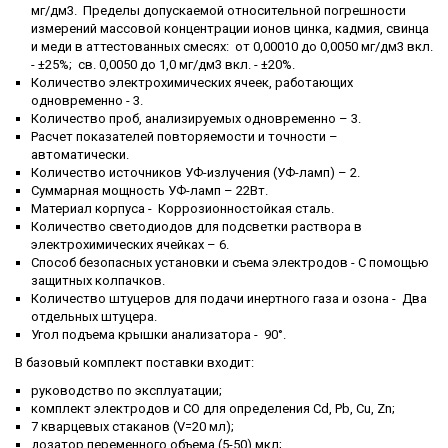
мг/дм3. Пределы допускаемой относительной погрешности
измерений массовой концентрации ионов цинка, кадмия, свинца
и меди в аттестованных смесях: от 0,00010 до 0,0050 мг/дм3 вкл.
- ±25%; св. 0,0050 до 1,0 мг/дм3 вкл. - ±20%.
Количество электрохимических ячеек, работающих
одновременно - 3.
Количество проб, анализируемых одновременно – 3.
Расчет показателей повторяемости и точности –
автоматически.
Количество источников УФ-излучения (УФ-ламп) – 2.
Суммарная мощность УФ-ламп – 22Вт.
Материал корпуса - Коррозионностойкая сталь.
Количество светодиодов для подсветки раствора в
электрохимических ячейках – 6.
Способ безопасных установки и съема электродов - С помощью
защитных колпачков.
Количество штуцеров для подачи инертного газа и озона - Два
отдельных штуцера.
Угол подъема крышки анализатора - 90°.
В базовый комплект поставки входит:
руководство по эксплуатации;
комплект электродов и CO для определения Cd, Pb, Cu, Zn;
7 кварцевых стаканов (V=20 мл);
дозатор переменного объема (5-50) мкл;