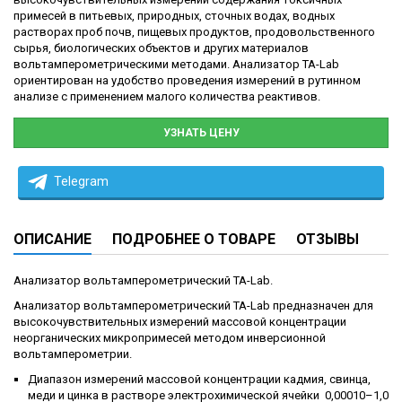
примесей в питьевых, природных, сточных водах, водных
растворах проб почв, пищевых продуктов, продовольственного
сырья, биологических объектов и других материалов
вольтамперометрическими методами. Анализатор ТА-Lab
ориентирован на удобство проведения измерений в рутинном
анализе с применением малого количества реактивов.
УЗНАТЬ ЦЕНУ
Telegram
ОПИСАНИЕ
ПОДРОБНЕЕ О ТОВАРЕ
ОТЗЫВЫ
Анализатор вольтамперометрический ТА-Lab.
Анализатор вольтамперометрический ТА-Lab предназначен для
высокочувствительных измерений массовой концентрации
неорганических микропримесей методом инверсионной
вольтамперометрии.
Диапазон измерений массовой концентрации кадмия, свинца,
меди и цинка в растворе электрохимической ячейки 0,00010–1,0