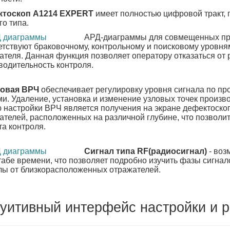
ктоскоп А1214 EXPERT
имеет полностью цифровой тракт, 
го типа.
АРД-диаграммы для совмещенных пре
етствуют браковочному, контрольному и поисковому уровня
ателя. Данная функция позволяет оператору отказаться от
водительность контроля.
овая ВРЧ
обеспечивает регулировку уровня сигнала по пр
ми. Удаление, установка и изменение узловых точек произ
 настройки ВРЧ является получения на экране дефектоско
ателей, расположенных на различной глубине, что позволи
та контроля.
Сигнал типа RF(радиосигнал)
- воз
абе времени, что позволяет подробно изучить фазы сигнал
лы от близкорасположенных отражателей.
уитивный интерфейс настройки и 