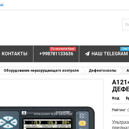
uz
Позвоните Нам!
CHA
КОНТАКТЫ
+998781133636
НАШ TELEGRAM
БОРУДОВАНИЕ
Оборудование неразрущающего контроля
Дефектоскопы
А
А121
ов и электролитов
ДЕФ
мунофлюоресцентный
Код
Б
мунохемилюминесцентные (ИХЛА)
чи
Рейтинг
анализаторы
Ультра
пы
предназ