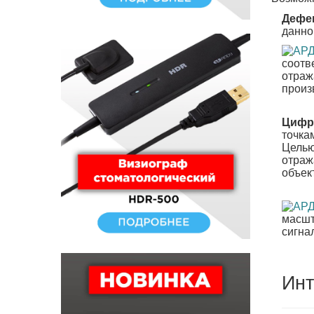
Дефе
данно
соотв
отраж
произ
Цифр
точка
Целью
отраж
объек
масшт
сигна
Инт