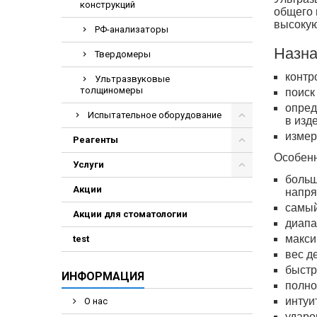
конструкций
Электрохирурги
общего 
высокую
РФ-анализаторы
Экстракторы нук
Назна
Твердомеры
контр
Ультразвуковые
толщиномеры
поиск
опред
Испытательное оборудование
в изд
измер
Реагенты
Особенн
Услуги
больш
Акции
напря
самый
Акции для стоматологии
диапа
макси
test
вес д
быстр
ИНФОРМАЦИЯ
полно
интуи
О нас
ударо