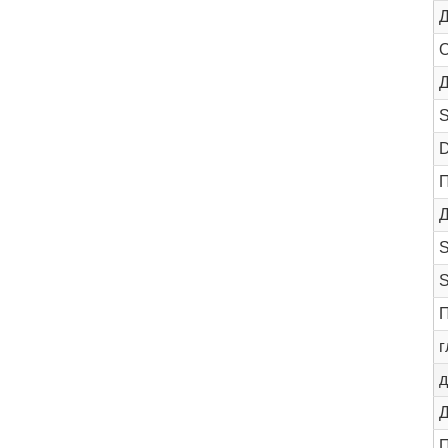
Д
О
Д
S
П
Д
П
г
д
Д
П