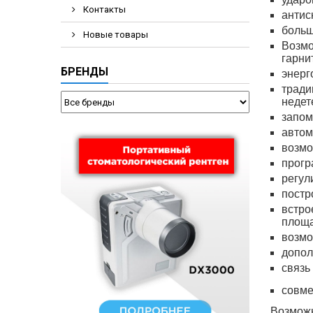
Контакты
антис
больш
Новые товары
Возмо
гарни
БРЕНДЫ
энерг
тради
недет
запом
автом
возмо
прогр
регул
постр
встро
площа
возмо
допол
связь
совме
Возможн