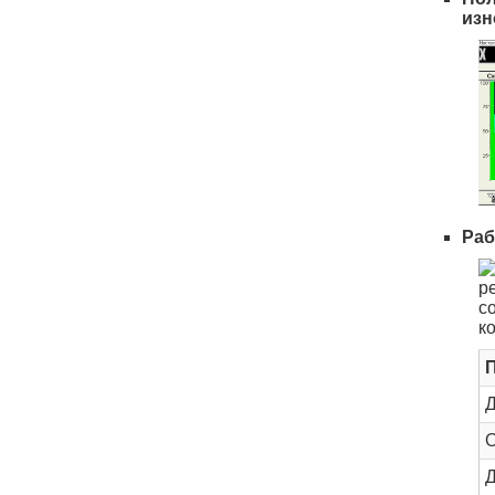
изн
Раб
р
с
к
Д
О
Д