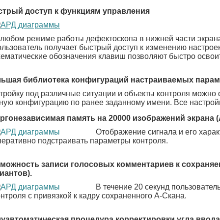
трый доступ к функциям управления
 любом режиме работы дефектоскопа в нижней части экран
ользователь получает быстрый доступ к изменению настрое
хематические обозначения клавиш позволяют быстро освоит
ьшая библиотека конфигураций настраиваемых параме
тройку под различные ситуации и объекты контроля можно 
ную конфигурацию по ранее заданному имени. Все настрой
ргонезависимая память на 20000 изображений экрана (
Отображение сигнала и его хара
перативно подстраивать параметры контроля.
можность записи голосовых комментариев к сохраняе
иантов).
В течение 20 секунд пользовате
онтроля с привязкой к кадру сохраненного А-Скана.
уавтоматическая процедура корректировки угла ввода