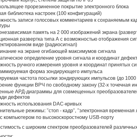
кользящее прорезиненное покрытие электронного блока
ая библиотека настроек (100 конфигураций)
жность записи голосовых комментариев к сохраняемым ка
туры
онезависимая память на 2 000 изображений экрана (развер
ционная развертка типа А с возможностью отображения сигн
ектированном виде (радиосигнал)
инание на экране огибающей максимумов сигнала
атическое определение уровня сигнала и координат дефект
жность ручного измерения уровня и координат принятых си
аммируемая форма зондирующего импульса
ируемая частота посылки зондирующих импульсов (до 1000 
оение функции ВРЧ по свободному закону (32-х точечная и
енные АРД-диаграммы для совмещенных преобразователей
ди дефектов
жность использования DAC-кривых
нительные режимы: "стоп - кадр", "электронная временная 
 с компьютером по высокоскоростному USB-порту
стимость с широким спектром преобразователей различны
ости: