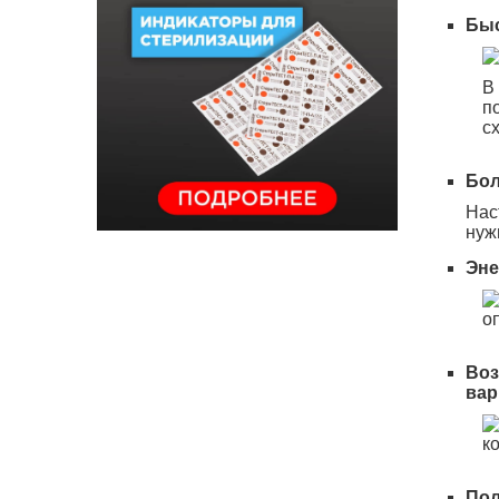
Быс
В
п
с
Бол
Нас
нуж
Эне
о
Воз
вар
к
Пол