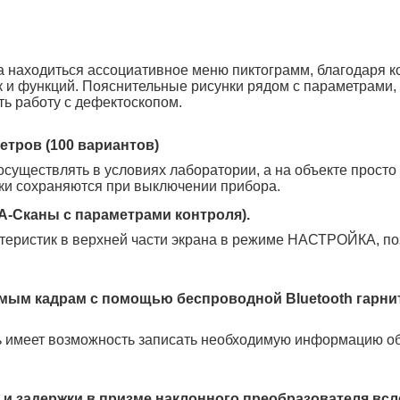
а находиться ассоциативное меню пиктограмм, благодаря к
к и функций. Пояснительные рисунки рядом с параметрами,
ь работу с дефектоскопом.
тров (100 вариантов)
осуществлять в условиях лаборатории, а на объекте просто
ки сохраняются при выключении прибора.
А-Сканы с параметрами контроля).
ктеристик в верхней части экрана в режиме НАСТРОЙКА, по
мым кадрам c помощью беспроводной Bluetooth гарни
ль имеет возможность записать необходимую информацию о
 и задержки в призме наклонного преобразователя всл