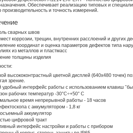
ческие коагуляторы
назначения. Обеспечивает реализацию типовых и специали
 производительность и точность измерений.
леиновых кислот
чение
оль сварных швов
 мест коррозии, трещин, внутренних расслоений и других д
еление координат и оценка параметров дефектов типа на
елиях из металлов и пластмасс
ение толщины изделия
ости:
ой высококонтрастный цветной дисплей (640х480 точек) поз
гая зрение.
 удобный интерфейс работы с использованием клавиш "бы
зон рабочих температур -30°С÷+50° С
мальное время непрерывной работы - 18 часов
ефектоскопа с аккумулятором - 1,8 кг
осъемный аккумулятор
стью цифровой тракт
тивный интерфейс настройки и работы с прибором
прочный корпус, степень защиты по IP65