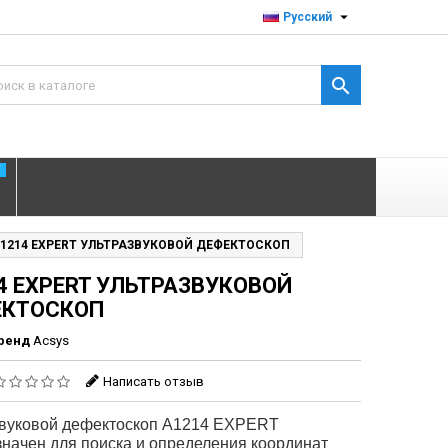

Русский

T
1214 EXPERT УЛЬТРАЗВУКОВОЙ ДЕФЕКТОСКОП
4 EXPERT УЛЬТРАЗВУКОВОЙ
ЕКТОСКОП
ренд
Acsys
Написать отзыв
звуковой дефектоскоп А1214 EXPERT
начен для поиска и определения координат