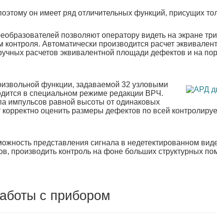
поэтому он имеет ряд отличительных функций, присущих то
образователей позволяют оператору видеть на экране три
м контроля. Автоматически производится расчет эквивале
 ручных расчетов эквивалентной площади дефектов и на по
оизвольной функции, задаваемой 32 узловыми
водится в специальном режиме редакции ВРЧ.
па импульсов равной высоты от одинаковых
т корректно оценить размеры дефектов по всей контролир
можность представления сигнала в недетектированном вид
ов, производить контроль на фоне больших структурных пом
работы с прибором