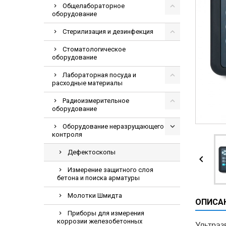
Общелабораторное
Видеоэндоскоп
оборудование
Гематологическ
Стерилизация и дезинфекция
Дефибриллятор
Стоматологическое
Инкубаторы для
оборудование
ИФА-анализатор
Лабораторная посуда и
Коагулометрия
расходные материалы
ЛОР-Комбайны
Радиоизмерительное
оборудование
Мониторы пацие
Оборудование неразрущающего
Насосы шприцев
контроля
ПЦР анализатор
Дефектоскопы

Рентгеновское 
Измерение защитного слоя
Тракционные кр
бетона и поиска арматуры
УЗИ аппараты
Молотки Шмидта
ОПИСА
Электрокардио
Приборы для измерения
Электроэнцефа
коррозии железобетонных
Ультраз