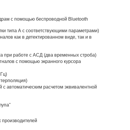
драм c помощью беспроводной Bluetooth
тки типа А с соответствующими параметрами)
алов как в детектированном виде, так и в
а при работе с АСД (два временных строба)
гналов с помощью экранного курсора
Гц)
нтерполяция)
 с автоматическим расчетом эквивалентной
лупа"
х производителей