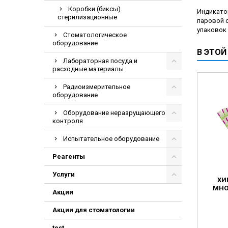
Электрохирурги
Коробки (биксы)
Индикато
стерилизационные
паровой с
Экстракторы нук
упаковок 
Стоматологическое
оборудование
В ЭТОЙ
Лабораторная посуда и
расходные материалы
Радиоизмерительное
оборудование
Оборудование неразрущающего
контроля
Испытательное оборудование
Реагенты
Услуги
ХИ
МНО
Акции
Акции для стоматологии
test