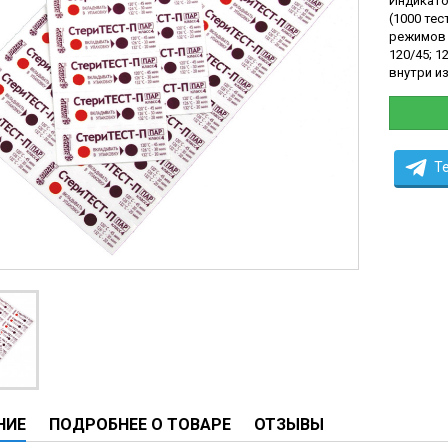
Индикато
ы
(1000 те
режимов 
ие анализаторы
120/45; 1
внутри и
ы
 новорожденных
ы и вошеры
T
нта
ые и инфузионные
ы
оборудование и маммографы
овати
графы
НИЕ
ПОДРОБНЕЕ О ТОВАРЕ
ОТЗЫВЫ
лографы