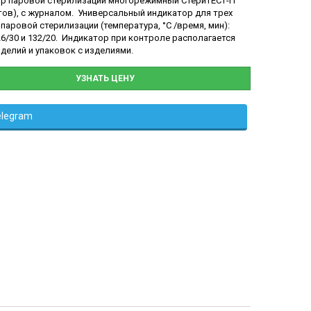
р паровой стерилизации многорежимный СтериТЕСТ-П
стов), c журналом. Универсальный индикатор для трех
паровой стерилизации (температура, °С /время, мин):
26/30 и 132/20. Индикатор при контроле располагается
зделий и упаковок с изделиями.
УЗНАТЬ ЦЕНУ
elegram