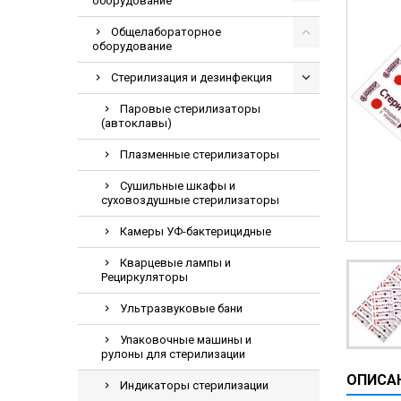
оборудование
Видеоэндоскоп
Общелабораторное
Гематологическ
оборудование
Дефибриллятор
Стерилизация и дезинфекция
Инкубаторы для
Паровые стерилизаторы
ИФА-анализатор
(автоклавы)
Коагулометрия
Плазменные стерилизаторы
ЛОР-Комбайны
Сушильные шкафы и
суховоздушные стерилизаторы
Мониторы пацие
Насосы шприцев
Камеры УФ-бактерицидные
ПЦР анализатор
Кварцевые лампы и
Рециркуляторы
Рентгеновское 
Тракционные кр
Ультразвуковые бани
УЗИ аппараты
Упаковочные машины и
рулоны для стерилизации
Электрокардио
ОПИСА
Индикаторы стерилизации
Электроэнцефа