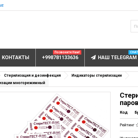
uz
Позвоните Нам!
CHA
КОНТАКТЫ
+998781133636
НАШ TELEGRAM
БОРУДОВАНИЕ
Стерилизация и дезинфекция
Индикаторы стерилизации
илизации многорежимный
ов и электролитов
Стери
мунофлюоресцентный
паро
мунохемилюминесцентные (ИХЛА)
Код
Б
чи
анализаторы
Рейтинг
пы