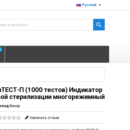

Русский

T
ТЕСТ-П (1000 тестов) Индикатор
вой стерилизации многорежимный
ренд
Винар
Написать отзыв