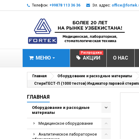
Телефон:
+99878 113 36 36
Эл. адрес:
office@fortek.
Распродажа
МЕНЮ
АКЦИИ
О НАС
МЕДИЦИНСКОЕ О
Главная
Оборудование и расходные материалы
СтериТЕСТ-П (1000 тестов) Индикатор паровой стер
Анализаторы газ
ГЛАВНАЯ
Анализатор им
Анализаторы им
Оборудование и расходные
материалы
Анализаторы мо
Медицинское оборудование
Биохимические 
Видеокольпоско
Аналитическое лабораторное