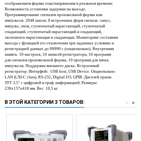
отображением формы тока/напряжения в реальном времени;
Возможность установки задержки на выходе;
Программирование сигналов произвольной формы или
импульсов: 2048 шагов; 8 встроенных форм сигнала: синус,
импульс, пила, ступенчатый нарастающий, ступенчатый
спадающий, ступенчатый нарастающий и спадающий,
экспонента нарастающая и спадающая; Мониторинг состояния
выхода с функцией его отключения при заданных условиях и
регистрацией данных до 99999 с (опционально); Внутренняя
память: 10 настроек, 10 записей регистратора, 10 программ
для сигналов произвольной формы, 10 программ для пачек
импульсов; Поддержка внешнего диска; Встроенный
регистратор. Интерфейс
: USB host, USB Device.
Опционально
:
LAN (LXI-C class), RS-232, Digital I/O, GPIB.
Дисплей оранж.
TFT 3,5" с цифровой и граф. информацией. Размеры:
239х157х418 мм. Вес: 10,5 кг.
В ЭТОЙ КАТЕГОРИИ 3 ТОВАРОВ:
<
>