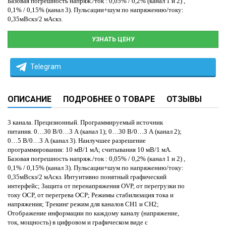
Базовая погрешность напряж./ток : 0,05% / 0,2% (канал 1 и 2) ,
0,1% / 0,15% (
канал 3). Пульсации+шум по напряжению/току:
0,35мВскз/2 мАскз.
УЗНАТЬ ЦЕНУ
Telegram
ОПИСАНИЕ
ПОДРОБНЕЕ О ТОВАРЕ
ОТЗЫВЫ
3 канала. Прецизионный. Программируемый источник
питания. 0…30 В/0…3 А (канал 1); 0…30 В/0…3 А (канал 2);
0…5 В/0…3 А (канал 3). Наилучшее разрешение
программирования: 10 мВ/1 мА; считывания 10 мВ/1 мА.
Базовая погрешность напряж./ток : 0,05% / 0,2% (канал 1 и 2) ,
0,1% / 0,15% (
канал 3). Пульсации+шум по напряжению/току:
0,35мВскз/2 мАскз. Интуитивно понятный графический
интерфейс; Защита от перенапряжения OVP, от перегрузки по
току OCP, от перегрева OCP; Режимы стабилизация тока и
напряжения; Трекинг режим для каналов CH1 и CH2;
Отображение информации по каждому каналу (напряжение,
ток, мощность) в цифровом и графическом виде с