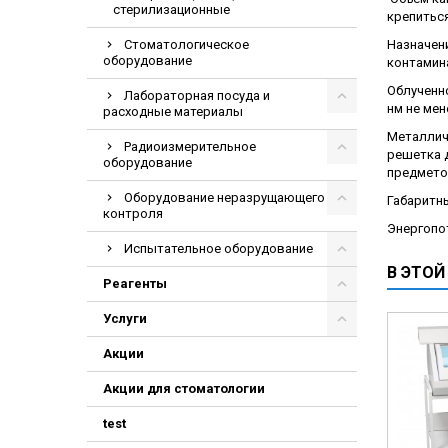
стерилизационные
Электрохирурги
крепиться
Стоматологическое
Назначен
Экстракторы нук
оборудование
контамин
Облученно
Лабораторная посуда и
нм не мен
расходные материалы
Металлич
Радиоизмерительное
решетка 
оборудование
предмето
Оборудование неразрущающего
Габаритны
контроля
Энергопот
Испытательное оборудование
В ЭТОЙ
Реагенты
Услуги
Акции
Акции для стоматологии
test