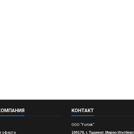
КОМПАНИЯ
КОНТАКТ
OOO "Fortek"
я оферта
100170, г. Ташкент, Мирзо-Улугбекс