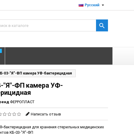

Русский

T
Б-03-"Я"-ФП камера УФ-бактерицидная
-"Я"-ФП камера УФ-
ерицидная
ренд
ФЕРРОПЛАСТ
Написать отзыв
Ф-бактерицидная для хранения стерильных медицинских
нтов КБ-03-"Я"-ФП