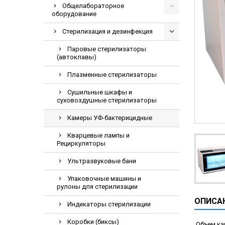
Общелабораторное
Видеоэндоскоп
оборудование
Гематологическ
Стерилизация и дезинфекция
Дефибриллятор
Паровые стерилизаторы
Инкубаторы для
(автоклавы)
ИФА-анализатор
Плазменные стерилизаторы
Коагулометрия
Сушильные шкафы и
ЛОР-Комбайны
суховоздушные стерилизаторы
Мониторы пацие
Камеры УФ-бактерицидные
Насосы шприцев
Кварцевые лампы и
ПЦР анализатор
Рециркуляторы
Рентгеновское 
Ультразвуковые бани
Тракционные кр
Упаковочные машины и
рулоны для стерилизации
УЗИ аппараты
ОПИСА
Электрокардио
Индикаторы стерилизации
Электроэнцефа
Коробки (биксы)
Объем ка