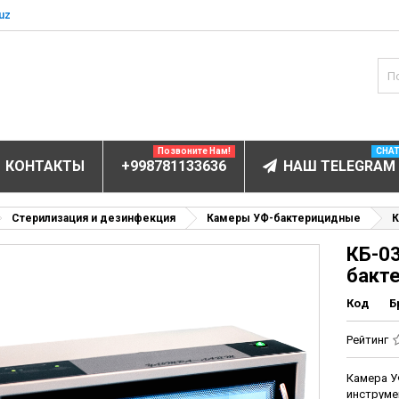
uz
Позвоните Нам!
CHA
КОНТАКТЫ
+998781133636
НАШ TELEGRAM
БОРУДОВАНИЕ
Стерилизация и дезинфекция
Камеры УФ-бактерицидные
К
КБ-03
ов и электролитов
бакт
мунофлюоресцентный
Код
Б
мунохемилюминесцентные (ИХЛА)
чи
Рейтинг
анализаторы
Камера У
пы
инструме