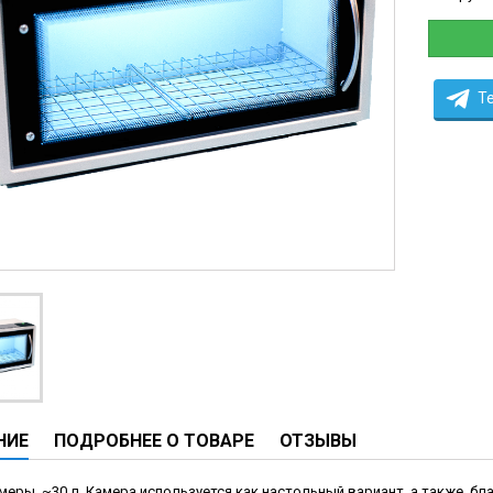
ы
ие анализаторы
ы
T
 новорожденных
ы и вошеры
нта
ые и инфузионные
ы
оборудование и маммографы
овати
НИЕ
ПОДРОБНЕЕ О ТОВАРЕ
ОТЗЫВЫ
графы
лографы
меры ~30 л. Камера используется как настольный вариант, а также, б