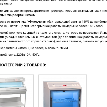
ческие коагуляторы
 к стене.
ие: для хранения предварительно простерилизованных медицинских инс
леиновых кислот
ации микроорганизмами.
сть от источника УФизлучения (бактерицидной лампы 15W) до наиболее
ее 10,0 Вт/м². Время непрерывной работы камеры не более 168 часов.
еский корпус с дверцей из каленого стекла, которое не позволяет УФ
для укладки стерильных инструментов (для правильной работы камеры
в на решетке строго горизонтально), наличие таймера, сигнализирующе
е размеры камеры, не более, 600*350*350 мм.
ребление: 220В±10%, 50 Гц.
 КАТЕГОРИИ 2 ТОВАРОВ: