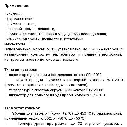
Применение:
• экологии,
• фармацевтики,
• криминалистики,
• пищевой промышленности,
• научно-исследовательских и медицинских исследований,
• химической промышленности и нефтехимии.
Инжекторы
Одновременно может быть установлено до 3-х инжекторов с
независимым контролем температуры и полным электронным
контролем газовых потоков для каждого.
Типы инжекторов:
• инжектор с делением и без деления потока SPL-2030;
• инжектор для широких капиллярных колонок WBI-2030
(возможно подключение насадочных колонок);
• температурно-программируемый инжектор PTV-2030;
• инжектор для прямого ввода проб в колонку OCI-2030
Термостат колонок
• Рабочий диапазон: от (комн. +2 °C) до 450 °C (с опциональным
применением жидкого CO2: от -50 °C до 450 °С);
• Температурная программа: до 32 ступеней (возможна