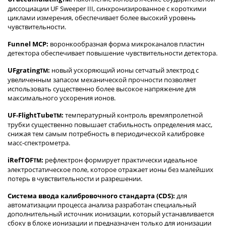
диссоциации UF Sweeper III, cинхронизированное с короткими
циклами измерения, обеспечивает более высокий уровень
чувствительности.
Funnel MCP:
воронкообразная форма микроканалов пластин
детектора обеспечивает повышение чувствительности детектора.
UFgrating
:
новый ускоряющий ионы сетчатый электрод с
TM
увеличенным запасом механической прочности позволяет
использовать существенно более высокое напряжение для
максимального ускорения ионов.
UF-FlightTube
:
температурный контроль времяпролетной
TM
трубки существенно повышает стабильность определения масс,
снижая тем самым потребность в периодической калибровке
масс-спектрометра.
iRefTOF
:
рефлектрон формирует практически идеальное
TM
электростатическое поле, которое отражает ионы без малейших
потерь в чувствительности и разрешении.
Система ввода калибровочного стандарта (CDS):
для
автоматизации процесса анализа разработан специальный
дополнительный источник ионизации, который устанавливается
сбоку в блоке ионизации и предназначен только для ионизации