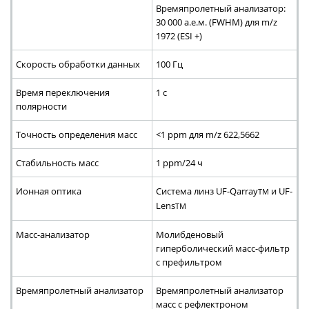
Времяпролетный анализатор:
30 000 а.е.м. (FWHM) для m/z
1972 (ESI +)
Скорость обработки данных
100 Гц
Время переключения
1 с
полярности
Точность определения масс
<1 ppm для m/z 622,5662
Стабильность масс
1 ppm/24 ч
Ионная оптика
Система линз UF-Qarray
и UF-
TM
Lens
TM
Масс-анализатор
Молибденовый
гиперболический масс-фильтр
с префильтром
Времяпролетный анализатор
Времяпролетный анализатор
масс с рефлектроном