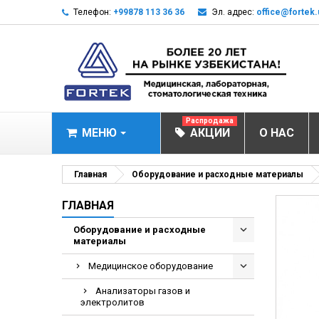
Телефон:
+99878 113 36 36
Эл. адрес:
office@fortek.
Распродажа
МЕНЮ
АКЦИИ
О НАС
МЕДИЦИНСКОЕ О
Главная
Оборудование и расходные материалы
Анализаторы газ
ГЛАВНАЯ
Анализатор им
Оборудование и расходные
материалы
Анализаторы им
Анализаторы мо
Медицинское оборудование
Биохимические 
Анализаторы газов и
электролитов
Видеокольпоско