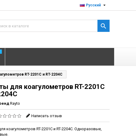

Русский

T
агулометров RT-2201C и RT-2204C
ты для коагулометров RT-2201C
2204C
ренд
Rayto
Написать отзыв
ля коагулометров RT-2201C и RT-2204C
Одноразовые,
.
вые.