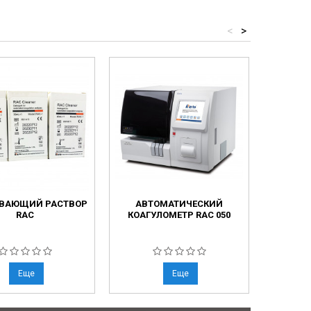
<
>
ВАЮЩИЙ РАСТВОР
АВТОМАТИЧЕСКИЙ
ПОЛУА
RAC
КОАГУЛОМЕТР RAC 050
КОАГУ
Еще
Еще