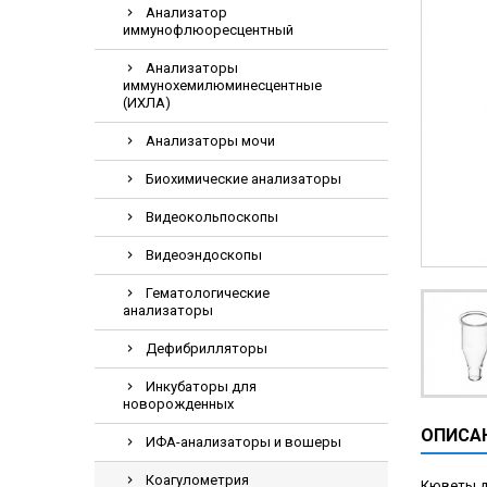
Анализатор
Видеоэндоскоп
иммунофлюоресцентный
Гематологическ
Анализаторы
Дефибриллятор
иммунохемилюминесцентные
(ИХЛА)
Инкубаторы для
Анализаторы мочи
ИФА-анализатор
Коагулометрия
Биохимические анализаторы
ЛОР-Комбайны
Видеокольпоскопы
Мониторы пацие
Видеоэндоскопы
Насосы шприцев
Гематологические
ПЦР анализатор
анализаторы
Рентгеновское 
Дефибрилляторы
Тракционные кр
Инкубаторы для
новорожденных
УЗИ аппараты
ОПИСА
Электрокардио
ИФА-анализаторы и вошеры
Электроэнцефа
Коагулометрия
Кюветы дл