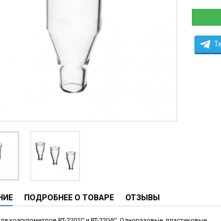
ы
ие анализаторы
ы
T
 новорожденных
ы и вошеры
нта
ые и инфузионные
ы
оборудование и маммографы
овати
НИЕ
ПОДРОБНЕЕ О ТОВАРЕ
ОТЗЫВЫ
графы
лографы
я коагулометров RT-2201C и RT-2204C
Одноразовые, пластиковые.
.