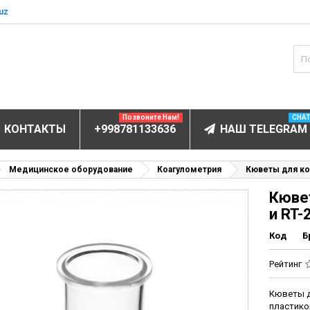
uz
Позвоните Нам!
CHA
КОНТАКТЫ
+998781133636
НАШ TELEGRAM
БОРУДОВАНИЕ
Медицинское оборудование
Коагулометрия
Кюветы для ко
Кюве
ов и электролитов
и RT-
мунофлюоресцентный
Код
Б
мунохемилюминесцентные (ИХЛА)
чи
Рейтинг
анализаторы
Кюветы д
пы
пластико