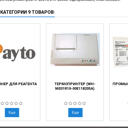
ческие коагуляторы
 КАТЕГОРИИ 9 ТОВАРОВ:
леиновых кислот
НЕР ДЛЯ РЕАГЕНТА
ТЕРМОПРИНТЕР (WH-
ПРОМЫ
M031R10-00E118205A)
Еще
Еще