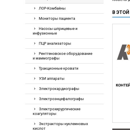
Электрохирурги
ЛОР-Комбайны
В ЭТОЙ
Экстракторы нук
Мониторы пациента
Насосы шприцевые и
инфузионные
ПЦР анализаторы
Рентгеновское оборудование
и маммографы
Тракционные кровати
УЗИ аппараты
КОНТЕЙ
Электрокардиографы
Электроэнцефалографы
Электрохирургические
коагуляторы
Экстракторы нуклеиновых
кислот