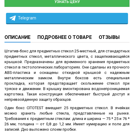
УЗНАТЬ ЦЕНУ
Telegram
ОПИСАНИЕ
ПОДРОБНЕЕ О ТОВАРЕ
ОТЗЫВЫ
Штатив-бокс для предметных стекол 25-местный, для стандартных
предметных стекол, металлического цвета, с защелкивающейся
крышкой. Предназначены для временного хранения предметных
стекол в гистологических лабораториях. Они сделаны из прочного
ABS-пластика и оснащены откидной крышкой с надежным
металлическим замком. Внутри боксов есть специальная
прокладка, которая предотвращает скольжение стекол при
тряске и движении. В крышку вмонтирована водонепроницаемая
картотека. Такая конструкция обеспечивает быстрый доступ и
непревзойденную защиту образцов.
Один бокс CITOTEST вмещает 25 предметных стекол. В ячейках
можно хранить любые стекла, представленные на рынке.
Требования к предметным стеклам: длина и ширина — 75 * 25 и 76 *
26 мм; толщина — от 0,8 до 1,2 мм. Имеет нумерацию и поле для
записей. Дно выложено слоем пробки.