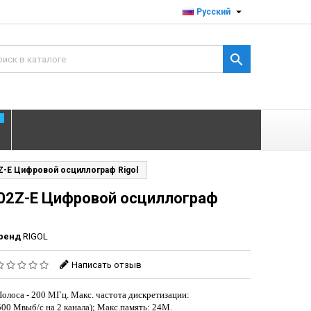

Русский

T
Z-E Цифровой осциллограф Rigol
02Z-E Цифровой осциллограф
ренд
RIGOL
Написать отзыв
 Полоса
-
200 МГц. Макс. частота дискретизации:
500 Мвыб/с на 2 канала); Макс.память: 24М.