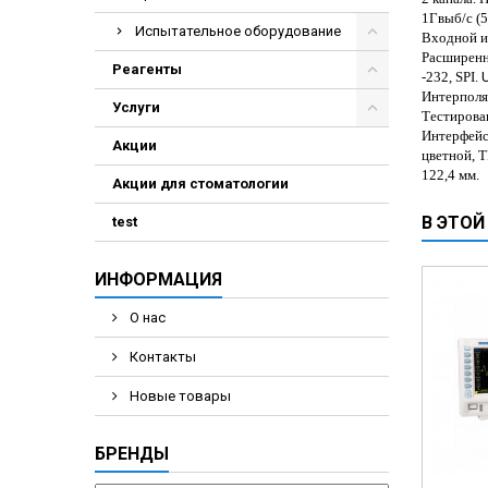
Электрохирурги
1Гвыб/с (5
Испытательное оборудование
Входной и
Экстракторы нук
Расширенна
Реагенты
.
-232, SPI
Интерполят
Услуги
Тестирован
Интерфейс
Акции
цветной, T
122,4 мм.
Акции для стоматологии
В ЭТОЙ
test
ИНФОРМАЦИЯ
О нас
Контакты
Новые товары
БРЕНДЫ