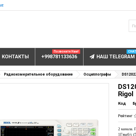
uz
Позвоните Нам!
CHA
КОНТАКТЫ
+998781133636
НАШ TELEGRAM
БОРУДОВАНИЕ
Радиоизмерительное оборудование
Осциллографы
DS1202
DS12
ов и электролитов
Rigol
мунофлюоресцентный
Код
Б
мунохемилюминесцентные (ИХЛА)
чи
Рейтинг
анализаторы
2 канала.
пы
1Гвыб/с (