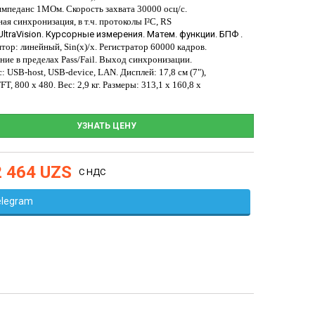
мпеданс 1МОм. Скорость захвата 30000 осц/с.
ая синхронизация, в т.ч. протоколы I²C, RS
 UltraVision. Курсорные измерения. Матем. функции. БПФ .
тор: линейный, Sin(x)/x. Регистратор 60000 кадров.
ние в пределах Pass/Fail. Выход синхронизации.
с: USB
-host, USB-
device, LAN. Дисплей: 17,8 см (7"),
FT, 800 х 480. Вес: 2,9 кг. Размеры: 313,1 x 160,8 x
УЗНАТЬ ЦЕНУ
2 464 UZS
С НДС
elegram