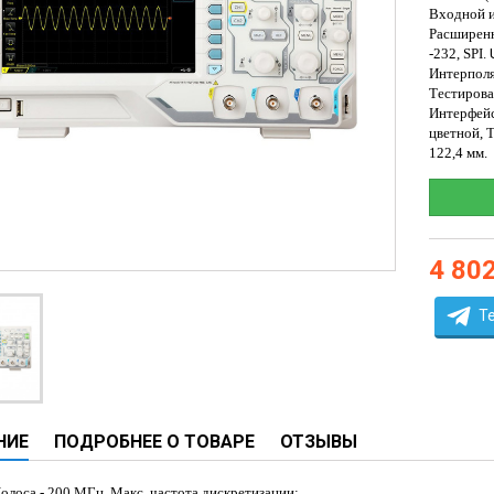
ы
Входной и
Расширенн
ие анализаторы
.
-232, SPI
Интерполя
ы
Тестирова
 новорожденных
Интерфей
цветной, T
ы и вошеры
122,4 мм.
нта
4 80
ые и инфузионные
ы
T
оборудование и маммографы
овати
НИЕ
ПОДРОБНЕЕ О ТОВАРЕ
ОТЗЫВЫ
графы
лографы
Полоса
-
200 МГц. Макс. частота дискретизации: