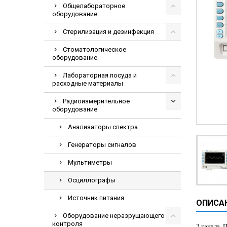
Общелабораторное
Видеоэндоскоп
оборудование
Гематологическ
Стерилизация и дезинфекция
Дефибриллятор
Стоматологическое
Инкубаторы для
оборудование
ИФА-анализатор
Лабораторная посуда и
Коагулометрия
расходные материалы
ЛОР-Комбайны
Радиоизмерительное
оборудование
Мониторы пацие
Анализаторы спектра
Насосы шприцев
ПЦР анализатор
Генераторы сигналов
Рентгеновское 
Мультиметры
Тракционные кр
Осциллографы
УЗИ аппараты
Источник питания
ОПИСА
Электрокардио
Оборудование неразрущающего
Электроэнцефа
контроля
2 канала. 