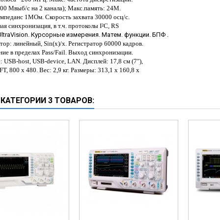
ческие коагуляторы
00 Мвыб/с на 2 канала); Макс.память: 24М.
мпеданс 1МОм. Скорость захвата 30000 осц/с.
леиновых кислот
я синхронизация, в т.ч. протоколы I²C, RS
 UltraVision. Курсорные измерения. Матем. функции. БПФ .
ор: линейный, Sin(x)/x. Регистратор 60000 кадров.
ие в пределах Pass/Fail. Выход синхронизации.
: USB
-host, USB-
device, LAN. Дисплей: 17,8 см (7"),
FT, 800 х 480. Вес: 2,9 кг. Размеры: 313,1 x 160,8 x
 КАТЕГОРИИ 3 ТОВАРОВ: