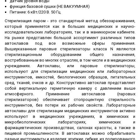
датчик уровня воды
функция базовой сушки (НЕ ВАКУУМНАЯ)
Питание: 6 кВт/220 В. 50 Гц.
Стерилизация паром - это стандартный метод обеззараживания,
который применяется как в больших медицинских и научно-
исследовательских лабораториях, так и в маникюрном кабинете.
На рынке представлен большой ассортимент различных типов
автоклавов под все возможные сферы применения.
Вышеуказанные паровые стерилизаторы класса N являются
стерилизационным оборудованием общего назначения,
востребованным во многих отраслях, в том числе и в медицинских
учреждениях. Автоклавы, или паровые стерилизаторы,
используют для стерилизации медицинских или лабораторных
инструментов, емкостей, биологических образцов, питательных
сред, тканей, очков и др. Конструктивно автоклав представляет
собой вертикальную герметичную камеру с давлением выше
атмосферного. Применение автоклавов (паровых
стерилизаторов) обеспечивает стопроцентную стерильность
инструментов, без потери их рабочих свойств. Лабораторные
автоклавы для стерилизации медицинских инструментов активно
используют в медицинских учреждениях, в химических и
микробиологических лабораториях, химических и
фармацевтических производствах, салонах красоты, а также в
пищевой промышленности. В автоклавах можно обрабатывать
разные инструменты и изделия: хрупкие, гибкие, из полированного