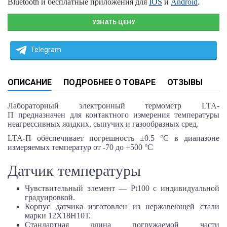
Bluetooth
и бесплатные приложения для
IOS
и
Android
.
УЗНАТЬ ЦЕНУ
Telegram
ОПИСАНИЕ
ПОДРОБНЕЕ О ТОВАРЕ
ОТЗЫВЫ
Лабораторный электронный термометр
LTA-
П
предназначен для контактного измерения температуры
неагрессивных жидких, сыпучих и газообразных сред.
LTA-П
обеспечивает погрешность
±0.5 °С
в диапазоне
измеряемых температур от -70 до
+500 °С
Датчик температуры
Чувствительный элемент — Pt100 с индивидуальной
градуировкой.
Корпус датчика изготовлен из нержавеющей стали
марки 12Х18Н10Т.
Стандартная длина погружаемой части