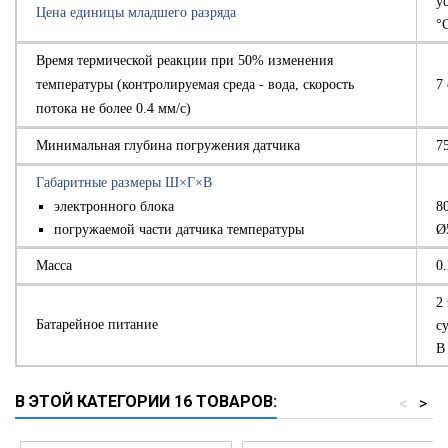
у
Цена единицы младшего разряда
°
Время термической реакции при 50% изменения
температуры (контролируемая среда - вода, скорость
7 
потока не более 0.4 мм/с)
Минимальная глубина погружения датчика
7
Габаритные размеры Ш×Г×В
электронного блока
8
погружаемой части датчика температуры
Ø
Масса
0.
2
Батарейное питание
с
В
В ЭТОЙ КАТЕГОРИИ 16 ТОВАРОВ:
<
>