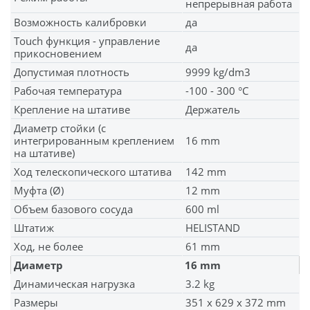
непрерывная работа
Возможность калибровки
да
Touch функция - управление
да
прикосновением
Допустимая плотность
9999 kg/dm3
Рабочая температура
-100 - 300 °C
Крепление на штативe
Держатель
Диаметр стойки (с
интегрированным креплением
16 mm
на штативе)
Ход телескопического штатива
142 mm
Муфта (Ø)
12 mm
Объем базового сосуда
600 ml
Штатиж
HELISTAND
Ход, не более
61 mm
Диаметр
16 mm
Динамическая нагрузка
3.2 kg
Размеры
351 x 629 x 372 mm