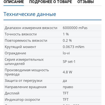
ОПИСАНИЕ
ПОДРОБНЕЕ О ТОВАРЕ
ОТЗЫВЫ
Технические данные
Диапазон измерения вязкости
6000000 mPas
Точность вязкости
1 %
Повторяемость вязкости
0.2 %
Крутящий момент
0.0673 mNm
Ограждение
lo-vi
Серия измерительных
SP set-1
шпинделей
Производимая мощность
4.8 W
привода
Защита от перегрузки
да
Направление вращения
право
Дисплей
TFT
Индикатор скорости
TFT