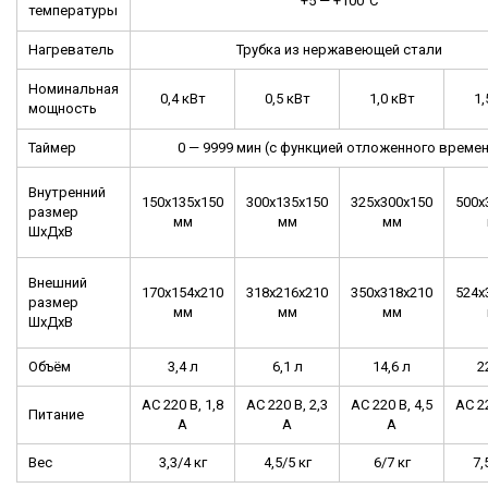
+5 — +100°С
температуры
Нагреватель
Трубка из нержавеющей стали
Номинальная
0,4 кВт
0,5 кВт
1,0 кВт
1,
мощность
Таймер
0 — 9999 мин (с функцией отложенного времен
Внутренний
150х135х150
300х135х150
325х300х150
500х
размер
мм
мм
мм
ШхДхВ
Внешний
170х154х210
318х216х210
350х318х210
524х
размер
мм
мм
мм
ШхДхВ
Объём
3,4 л
6,1 л
14,6 л
2
АС 220 В, 1,8
АС 220 В, 2,3
АС 220 В, 4,5
АС 22
Питание
А
А
А
Вес
3,3/4 кг
4,5/5 кг
6/7 кг
7,