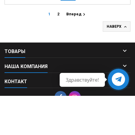

1
2
Вперед

НАВЕРХ

ТОВАРЫ

НАША КОМПАНИЯ
Здравствуйте!

КОНТАКТ
Свяжитесь
с нами
© Copyright 2026 Fortek. All Rights Reserved.