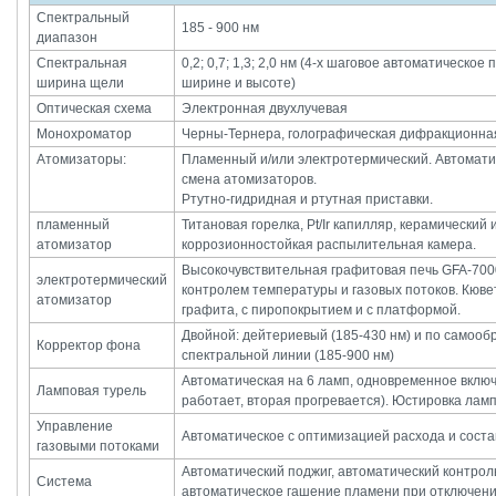
Спектральный
185 - 900 нм
диапазон
Спектральная
0,2; 0,7; 1,3; 2,0 нм (4-х шаговое автоматическо
ширина щели
ширине и высоте)
Оптическая схема
Электронная двухлучевая
Монохроматор
Черны-Тернера, голографическая дифракционна
Атомизаторы:
Пламенный и/или электротермический. Автомати
смена атомизаторов.
Ртутно-гидридная и ртутная приставки.
пламенный
Титановая горелка, Pt/Ir капилляр, керамический 
атомизатор
коррозионностойкая распылительная камера.
Высокочувствительная графитовая печь GFA-70
электротермический
контролем температуры и газовых потоков. Кюве
атомизатор
графита, с пиропокрытием и с платформой.
Двойной: дейтериевый (185-430 нм) и по самоо
Корректор фона
спектральной линии (185-900 нм)
Автоматическая на 6 ламп, одновременное включ
Ламповая турель
работает, вторая прогревается). Юстировка ламп
Управление
Автоматическое с оптимизацией расхода и соста
газовыми потоками
Автоматический поджиг, автоматический контрол
Система
автоматическое гашение пламени при отключени