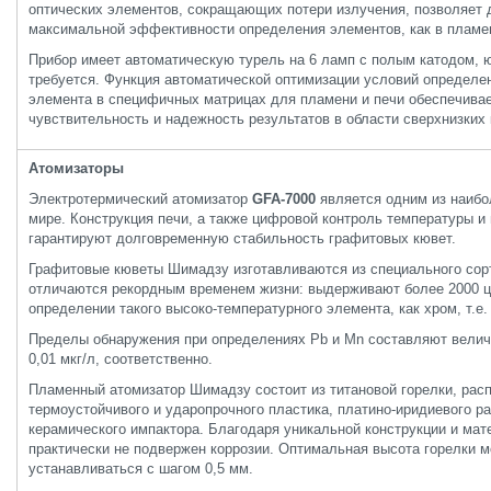
оптических элементов, сокращающих потери излучения, позволяет 
максимальной эффективности определения элементов, как в пламени
Прибор имеет автоматическую турель на 6 ламп с полым катодом, 
требуется. Функция автоматической оптимизации условий определе
элемента в специфичных матрицах для пламени и печи обеспечива
чувствительность и надежность результатов в области сверхнизких 
Атомизаторы
Электротермический атомизатор
GFA-7000
является одним из наибо
мире. Конструкция печи, а также цифровой контроль температуры и
гарантируют долговременную стабильность графитовых кювет.
Графитовые кюветы Шимадзу изготавливаются из специального сор
отличаются рекордным временем жизни: выдерживают более 2000 ц
определении такого высоко-температурного элемента, как хром, т.е.
Пределы обнаружения при определениях Pb и Mn составляют величи
0,01 мкг/л, соответственно.
Пламенный атомизатор Шимадзу состоит из титановой горелки, рас
термоустойчивого и ударопрочного пластика, платино-иридиевого р
керамического импактора. Благодаря уникальной конструкции и мат
практически не подвержен коррозии. Оптимальная высота горелки 
устанавливаться с шагом 0,5 мм.