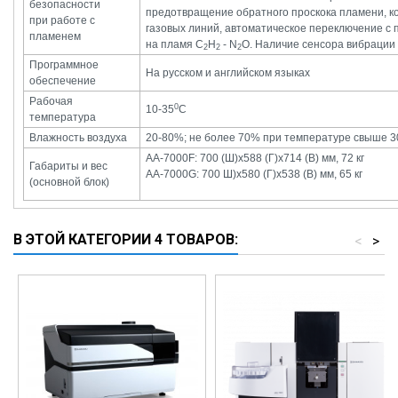
безопасности
предотвращение обратного проскока пламени, к
при работе c
газовых линий, автоматическое переключение с
пламенем
на пламя С
H
- N
O. Наличие сенсора вибрации
2
2
2
Программное
На русском и английском языках
обеспечение
Рабочая
0
10-35
С
температура
Влажность воздуха
20-80%; не более 70% при температуре свыше 3
AA-7000F: 700 (Ш)x588 (Г)x714 (В) мм, 72 кг
Габариты и вес
АA-7000G: 700 Ш)x580 (Г)x538 (В) мм, 65 кг
(основной блок)
В ЭТОЙ КАТЕГОРИИ 4 ТОВАРОВ:
<
>