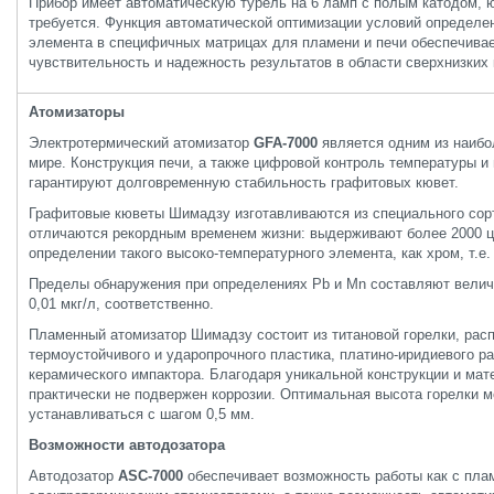
Прибор имеет автоматическую турель на 6 ламп с полым катодом, 
требуется. Функция автоматической оптимизации условий определе
элемента в специфичных матрицах для пламени и печи обеспечива
чувствительность и надежность результатов в области сверхнизких 
Атомизаторы
Электротермический атомизатор
GFA-7000
является одним из наибо
мире. Конструкция печи, а также цифровой контроль температуры и
гарантируют долговременную стабильность графитовых кювет.
Графитовые кюветы Шимадзу изготавливаются из специального сор
отличаются рекордным временем жизни: выдерживают более 2000 ц
определении такого высоко-температурного элемента, как хром, т.е.
Пределы обнаружения при определениях Pb и Mn составляют величи
0,01 мкг/л, соответственно.
Пламенный атомизатор Шимадзу состоит из титановой горелки, рас
термоустойчивого и ударопрочного пластика, платино-иридиевого р
керамического импактора. Благодаря уникальной конструкции и мат
практически не подвержен коррозии. Оптимальная высота горелки 
устанавливаться с шагом 0,5 мм.
Возможности автодозатора
Автодозатор
ASC-7000
обеспечивает возможность работы как с плам