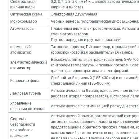
Спектральная
0,2; 0,7; 1,3; 2,0 нм (4-х шаговое автоматическо
ширина щели
ширине и высоте)
Оптическая схема
Электронная двухлучевая
Монохроматор
Черны-Тернера, голографическая дифракционна
Атомизаторы:
Пламенный и/или электротермический. Автомати
смена атомизаторов.
Ртутно-гидридная и ртутная приставки.
пламенный
Титановая горелка, Pt/Ir капилляр, керамический 
атомизатор
коррозионностойкая распылительная камера.
Высокочувствительная графитовая печь GFA-70
электротермический
контролем температуры и газовых потоков. Кюве
атомизатор
графита, с пиропокрытием и с платформой.
Двойной: дейтериевый (185-430 нм) и по самоо
Корректор фона
спектральной линии (185-900 нм)
Автоматическая на 6 ламп, одновременное включ
Ламповая турель
работает, вторая прогревается). Юстировка ламп
Управление
Автоматическое с оптимизацией расхода и соста
газовыми потоками
Автоматический поджиг, автоматический контрол
Система
автоматическое гашение пламени при отключени
безопасности
предотвращение обратного проскока пламени, к
при работе c
газовых линий, автоматическое переключение с
пламенем
на пламя С
H
- N
O. Наличие сенсора вибрации