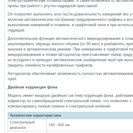
электротермическим атомизаторами, а также возможность автомати
пробы при работе с ртутно-гидридной приставкой.
Он позволяет выполнять всю после-довательность измерений без уч
включая автоматическое построение градуировочного графика и его
выполнении измерений в пламени, в графитовой печи и при использ
гидридов.
Дополнительная функция автоматического микродозирования в пла
анализировать образцы малого объема (от 50 мкл) и разбавлять пр
анализа в автоматическом режиме. При измерениях в графитовой пе
микродозировании в пламя автодозатор приготавливает набор град
из исходного и проводит автоматическое разбавление проб при выхо
пределы линейности калибровочных графиков.
Автодозатор обеспечивает возможность полностью автоматизирован
проб.
Двойная коррекция фона
Модель имеет мощную двойную систему коррекции фона: дейтериев
корректор по самообращенной спектральной линии, что позволяет с
компенсировать любые помехи и спектральные влияния.
Технические характеристики
Спектральный
185 - 900 нм
диапазон