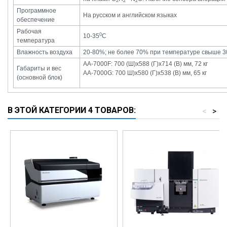
2
2
2
Программное
На русском и английском языках
обеспечение
Рабочая
0
10-35
С
температура
Влажность воздуха
20-80%; не более 70% при температуре свыше 3
AA-7000F: 700 (Ш)x588 (Г)x714 (В) мм, 72 кг
Габариты и вес
АA-7000G: 700 Ш)x580 (Г)x538 (В) мм, 65 кг
(основной блок)
В ЭТОЙ КАТЕГОРИИ 4 ТОВАРОВ:
<
>