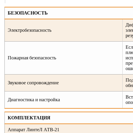
БЕЗОПАСНОСТЬ
Диф
Электробезопасность
эле
рез
Есл
плю
Пожарная безопасность
исп
пре
оши
Под
Звуковое сопровождение
обн
Вст
Диагностика и настройка
опо
КОМПЛЕКТАЦИЯ
Аппарат ЛинтеЛ АТВ-21